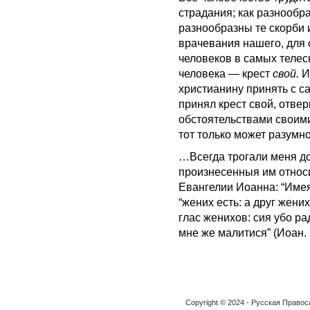
страдания; как разнообра
разнообразны те скорби 
врачевания нашего, для 
человеков в самых телесн
человека — крест
свой.
И
христианину принять с с
принял крест свой, отвер
обстоятельствами своим
тот только может разумн
…Всегда трогали меня до
произнесенныя им относи
Евангелии Иоанна: “Имеяй
“жених есть: а друг жени
глас женихов: сия убо р
мне же малитися” (Иоан. 3
Copyright © 2024 - Русская Право