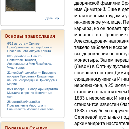
дворянской фамилии Бря
имя Димитрий. Еще в дет
молитвенным трудам и уе
Дальше
инженерное училище. Пе
карьера, но он подает п
монашество. Прошение н
Основы православия
Александрович направилс
6/19 августа – Святое
тяжело заболел и вскоре
Преображение Господа Бога и
Спаса нашего Иисуса Христа.
выздоровлении он посту
6/19 Декабря — Память
монастырь. Затем переш
Святителя Николая,
Архиепископа Мир Ликийских,
(Львом) в Оптину пустын
Чудотворца.
совершил постриг Димитр
21 ноября/4 декабря — Введение
во храм Пресвятыя Владычицы
священномученика Игнат
нашея Богородицы и Приснодевы
Марии
иеродиакона, а 25 июля 
8/21 ноября – Собор Архистратига
становится настоятелем
Михаила и прочих бесплотных
сил
1833 г. иеромонах Игнати
26 сентября/9 октября —
становится известен бл
Преставление Апостола и
Евангелиста Иоанна Богослова.
1833 г. ему было поруче
Сергиевой пустынью под 
архимандрита настоятелю
Полезные Ссылки