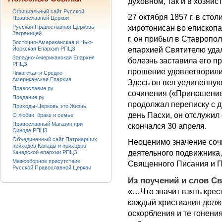
духовном, так и в хозяй
Официальный сайт Русской
27 октября 1857 г. в сто
Православной Церкви
хиротонисан во епископа
Русская Православная Церковь
Заграницей
г. он прибыл в Ставропо
Восточно-Американская и Нью-
епархией Святителю удал
Йоркская Епархия РПЦЗ
Западно-Американская Епархия
болезнь заставила его пр
РПЦЗ
прошение удовлетворили,
Чикагская и Средне-
Американская Епархия
Здесь он вел уединенную
Православие.ру
сочинения («Приношение
Предание.ру
продолжал переписку с д
Приходы-Церковь это Жизнь
день Пасхи, он отслужил
О любви, браке и семье
Православный Магазин при
скончался 30 апреля.
Синоде РПЦЗ
Объединенный сайт Патриарших
Неоценимо значение соч
приходов Канады и приходов
деятельного подвижника,
Канадской епархии РПЦЗ
Межсоборное присутствие
Священного Писания и 
Русской Православной Церкви
Из поучений и слов С
«…Что значит взять крест
каждый христианин долж
оскорбления и те гонения