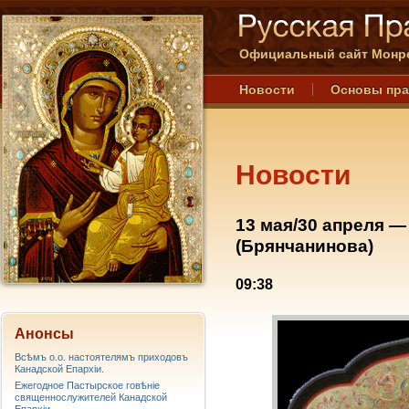
Официальный сайт Монре
Новости
Основы пр
Новости
13 мая/30 апреля —
(Брянчанинова)
09:38
Анонсы
Всѣмъ о.о. настоятелямъ приходовъ
Канадской Епархiи.
Ежегодное Пастырское говѣніе
священнослужителей Канадской