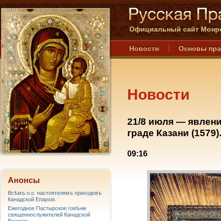
Официальный сайт Монре
Новости
Основы пр
Новости
21/8 июля — явлен
граде Казани (1579)
09:16
Анонсы
Всѣмъ о.о. настоятелямъ приходовъ
Канадской Епархiи.
Ежегодное Пастырское говѣніе
священнослужителей Канадской