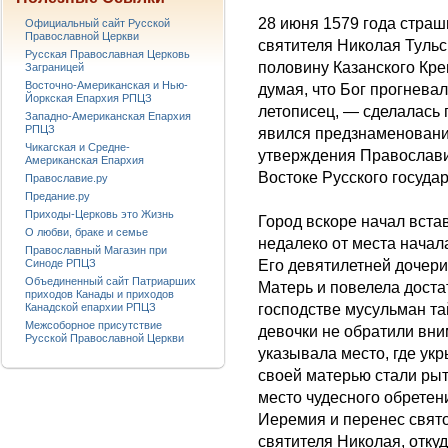
28 июня 1579 года стра
Официальный сайт Русской
Православной Церкви
святителя Николая Тульск
Русская Православная Церковь
половину Казанского Кре
Заграницей
Восточно-Американская и Нью-
думая, что Бог прогнева
Йоркская Епархия РПЦЗ
летописец, — сделалась 
Западно-Американская Епархия
РПЦЗ
явился предзнаменовани
Чикагская и Средне-
утверждения Православи
Американская Епархия
Востоке Русского государ
Православие.ру
Предание.ру
Приходы-Церковь это Жизнь
Город вскоре начал встав
О любви, браке и семье
недалеко от места начал
Православный Магазин при
Синоде РПЦЗ
Его девятилетней дочер
Объединенный сайт Патриарших
Матерь и повелела доста
приходов Канады и приходов
Канадской епархии РПЦЗ
господстве мусульман т
Межсоборное присутствие
девочки не обратили вн
Русской Православной Церкви
указывала место, где ук
своей матерью стали рыт
место чудесного обретен
Иеремия и перенес свят
святителя Николая, отку