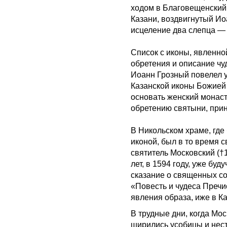
ходом в Благовещенский
Казани, воздвигнутый И
исцеление два слепца —
Список с иконы, явленно
обретения и описание чу
Иоанн Грозный повелел у
Казанской иконы Божией 
основать женский монаст
обретению святыни, прин
В Никольском храме, гд
иконой, был в то время
святитель Московский (†
лет, в 1594 году, уже бу
сказание о священных со
«Повесть и чудеса Пречи
явления образа, иже в К
В трудные дни, когда Мос
ширились усобицы и нес