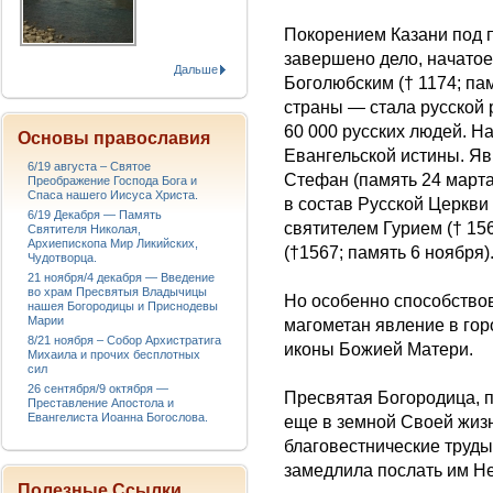
Покорением Казани под 
завершено дело, начатое
Дальше
Боголюбским († 1174; па
страны — стала русской 
60 000 русских людей. Н
Основы православия
Евангельской истины. Я
6/19 августа – Святое
Стефан (память 24 март
Преображение Господа Бога и
Спаса нашего Иисуса Христа.
в состав Русской Церкви
6/19 Декабря — Память
святителем Гурием († 15
Святителя Николая,
Архиепископа Мир Ликийских,
(†1567; память 6 ноября)
Чудотворца.
21 ноября/4 декабря — Введение
во храм Пресвятыя Владычицы
Но особенно способство
нашея Богородицы и Приснодевы
Марии
магометан явление в гор
8/21 ноября – Собор Архистратига
иконы Божией Матери.
Михаила и прочих бесплотных
сил
26 сентября/9 октября —
Пресвятая Богородица, 
Преставление Апостола и
Евангелиста Иоанна Богослова.
еще в земной Своей жиз
благовестнические труды
замедлила послать им Н
Полезные Ссылки