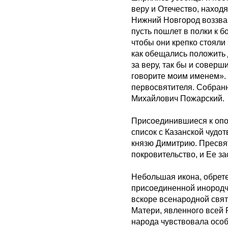
веру и Отечество, находя
Нижний Новгород воззва
пусть пошлет в полки к б
чтобы они крепко стояли 
как обещались положить 
за веру, так бы и соверш
говорите моим именем».
первосвятителя. Собран
Михайлович Пожарский.
Присоединившиеся к опо
список с Казанской чудо
князю Димитрию. Пресвя
покровительство, и Ее з
Небольшая икона, обрет
присоединенной инородче
вскоре всенародной свя
Матери, явленного всей 
народа чувствовала осо