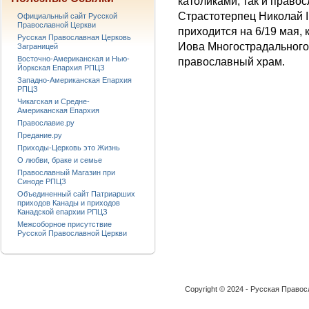
католиками, так и право
Страстотерпец Николай I
Официальный сайт Русской
Православной Церкви
приходится на 6/19 мая,
Русская Православная Церковь
Иова Многострадального 
Заграницей
Восточно-Американская и Нью-
православный храм.
Йоркская Епархия РПЦЗ
Западно-Американская Епархия
РПЦЗ
Чикагская и Средне-
Американская Епархия
Православие.ру
Предание.ру
Приходы-Церковь это Жизнь
О любви, браке и семье
Православный Магазин при
Синоде РПЦЗ
Объединенный сайт Патриарших
приходов Канады и приходов
Канадской епархии РПЦЗ
Межсоборное присутствие
Русской Православной Церкви
Copyright © 2024 - Русская Право