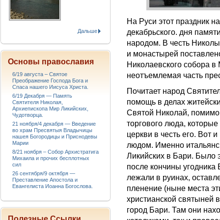
На Руси этот праздник н
Дальше
декабрьского. дня памяти
народом. В честь Николы
и монастырей поставлено
Основы православия
Николаевского собора в
6/19 августа – Святое
неотъемлемая часть прес
Преображение Господа Бога и
Спаса нашего Иисуса Христа.
Почитает народ Святителя
6/19 Декабря — Память
помощь в делах житейски
Святителя Николая,
Архиепископа Мир Ликийских,
Святой Николай, помимо 
Чудотворца.
торгового люда, которые
21 ноября/4 декабря — Введение
во храм Пресвятыя Владычицы
церкви в честь его. Вот 
нашея Богородицы и Приснодевы
Марии
людом. Именно итальянс
8/21 ноября – Собор Архистратига
Ликий­ских в Бари. Было 
Михаила и прочих бесплотных
сил
после кончины угодника 
26 сентября/9 октября —
лежали в руинах, оставл
Преставление Апостола и
Евангелиста Иоанна Богослова.
пленение (ныне места эт
христианской святыней в
город Бари. Там они нахо
Полезные Ссылки