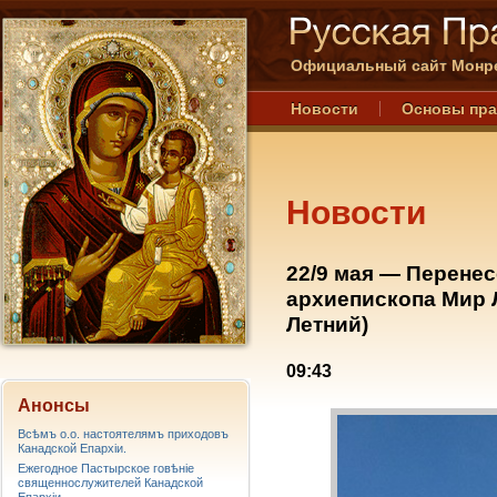
Официальный сайт Монре
Новости
Основы пр
Новости
22/9 мая — Перене
архиепископа Мир 
Летний)
09:43
Анонсы
Всѣмъ о.о. настоятелямъ приходовъ
Канадской Епархiи.
Ежегодное Пастырское говѣніе
священнослужителей Канадской