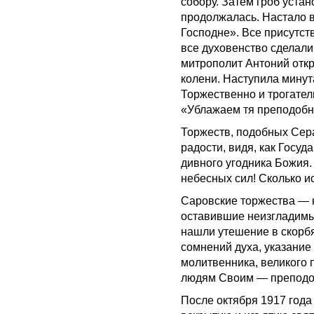
собору. Затем гроб уста
продолжалась. Настало 
Господне». Все присутст
все духовенство сделал
митрополит Антоний откр
колени. Наступила мину
Торжественно и трогател
«Ублажаем тя преподобн
Торжеств, подобных Сер
радости, видя, как Госуд
дивного угодника Божия.
небесных сил! Сколько и
Саровские торжества — н
оставившие неизгладимый
нашли утешение в скорб
сомнений духа, указание 
молитвенника, великого 
людям Своим — преподо
После октября 1917 года