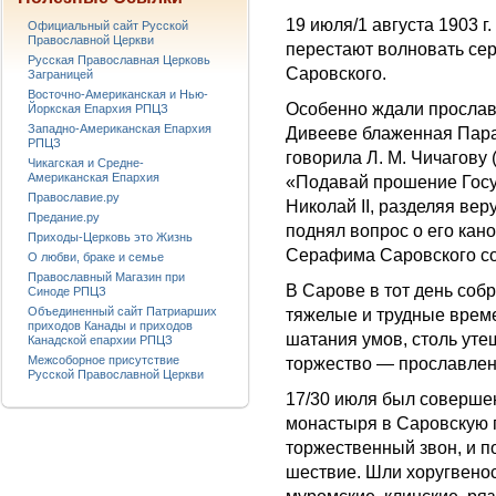
19 июля/1 августа 1903 г
Официальный сайт Русской
Православной Церкви
перестают волновать се
Русская Православная Церковь
Саровского.
Заграницей
Восточно-Американская и Нью-
Особенно ждали прослав
Йоркская Епархия РПЦЗ
Западно-Американская Епархия
Дивееве блаженная Пара
РПЦЗ
говорила Л. М. Чичагов
Чикагская и Средне-
Американская Епархия
«Подавай прошение Госу
Православие.ру
Николай II, разделяя ве
Предание.ру
поднял вопрос о его кан
Приходы-Церковь это Жизнь
Серафима Саровского сос
О любви, браке и семье
Православный Магазин при
В Сарове в тот день собр
Синоде РПЦЗ
Объединенный сайт Патриарших
тяжелые и трудные врем
приходов Канады и приходов
шатания умов, столь уте
Канадской епархии РПЦЗ
Межсоборное присутствие
торжество — прославлен
Русской Православной Церкви
17/30 июля был совершен
монастыря в Саровскую п
торжественный звон, и п
шествие. Шли хоругвенос