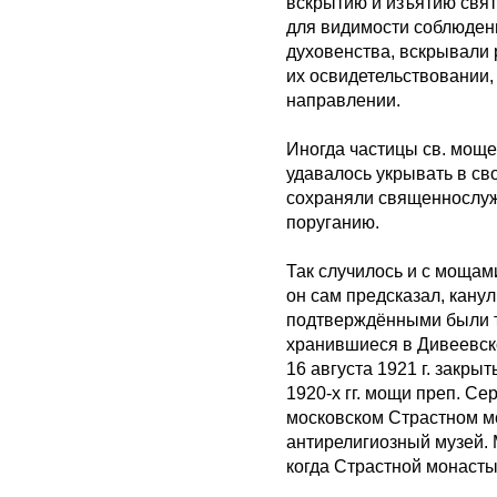
вскрытию и изъятию свя
для видимости соблюден
духовенства, вскрывали 
их освидетельствовании,
направлении.
Иногда частицы св. мощ
удавалось укрывать в св
сохраняли священнослуж
поруганию.
Так случилось и с мощам
он сам предсказал, кану
подтверждёнными были то
хранившиеся в Дивеевск
16 августа 1921 г. закры
1920-х гг. мощи преп. С
московском Страстном мо
антирелигиозный музей. М
когда Страстной монасты