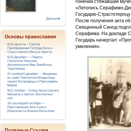
гонений стяжавший муче
«Летопись Серафимо-Див
Государю-Страстотерпцу 
Дальше
После получения акта о
Священный Синод подго
Серафима. На докладе С
Основы православия
Государь начертал: «Про
6/19 августа – Святое
умиления».
Преображение Господа Бога и
Спаса нашего Иисуса Христа.
6/19 Декабря — Память
Святителя Николая,
Архиепископа Мир Ликийских,
Чудотворца.
21 ноября/4 декабря — Введение
во храм Пресвятыя Владычицы
нашея Богородицы и Приснодевы
Марии
8/21 ноября – Собор Архистратига
Михаила и прочих бесплотных
сил
26 сентября/9 октября —
Преставление Апостола и
Евангелиста Иоанна Богослова.
Полезные Ссылки