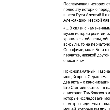
Последующая история ста
полно эту историю пере
и всея Руси Алексий II в
Александро-Невской лавр
«…В связи с намеченным 
музея истории религии з
хранились гобелены, обн
вскрыли, то на перчаточ
Серафиме, моли Бога о н
перчатке, никакой друго
описания.»
Приснопамятный Патриар
мощей преп. Серафима, к
два акта – о канонизации 
Его Святейшество, – я н
епископов Тамбовского и
которые исследовали мо
осмотр, свидетельствова
мощей, которые им приш