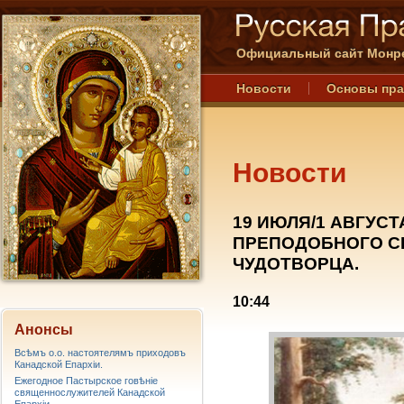
Официальный сайт Монре
Новости
Основы пр
Новости
19 ИЮЛЯ/1 АВГУС
ПРЕПОДОБНОГО С
ЧУДОТВОРЦА.
10:44
Анонсы
Всѣмъ о.о. настоятелямъ приходовъ
Канадской Епархiи.
Ежегодное Пастырское говѣніе
священнослужителей Канадской