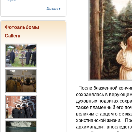
Епархіи.
Дальше
Фотоальбомы
Gallery
После блаженной кончин
сохранялась в верующем 
духовных подвигах сохра
также пламенный его поч
великим старцем о стяжа
христианской жизни.
Про
архимандрит, впоследств