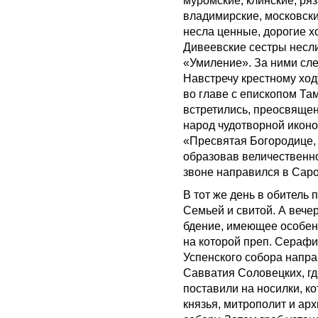
муромские, клинские, ряз
владимирские, московски
несла ценные, дорогие х
Дивеевские сестры несл
«Умиление». За ними сл
Навстречу крестному ход
во главе с епископом Та
встретились, преосвяще
народ чудотворной икон
«Пресвятая Богородице, 
образовав величественн
звоне направился в Саро
В тот же день в обитель
Семьей и свитой. А веч
бдение, имеющее особенн
на которой преп. Серафи
Успенского собора напра
Савватия Соловецких, гд
поставили на носилки, к
князья, митрополит и ар