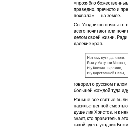
«прозябло божественным 
праведно, пречисто и пр
похвала» — на земле.
Св. Угодников почитают 
всего почитают или почи
делом своей жизни. Ради
далекие края.
Нет ему пути далекого:
Был у Матушки Москвы,
И у Каспия широкого,
И у царственной Невы,
говорил о русском палом
большей жаждой туда иду
Раньше все святые были 
насильственной смертью,
душе лик Христов, и к н
знает, кто правитель в эт
какой здесь угодник Бож