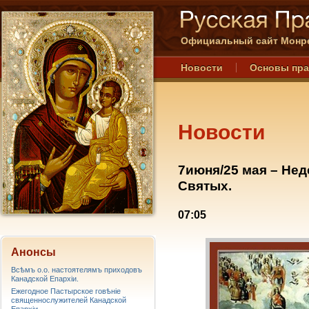
Официальный сайт Монре
Новости
Основы пр
Новости
7июня/25 мая – Нед
Святых.
07:05
Анонсы
Всѣмъ о.о. настоятелямъ приходовъ
Канадской Епархiи.
Ежегодное Пастырское говѣніе
священнослужителей Канадской