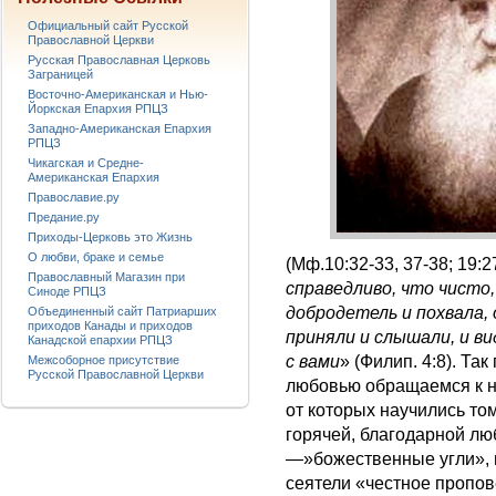
Официальный сайт Русской
Православной Церкви
Русская Православная Церковь
Заграницей
Восточно-Американская и Нью-
Йоркская Епархия РПЦЗ
Западно-Американская Епархия
РПЦЗ
Чикагская и Средне-
Американская Епархия
Православие.ру
Предание.ру
Приходы-Церковь это Жизнь
О любви, браке и семье
(Мф.10:32-33, 37-38; 19:27
Православный Магазин при
справедливо, что чисто
Синоде РПЦЗ
добродетель и похвала,
Объединенный сайт Патриарших
приходов Канады и приходов
приняли и слышали, и ви
Канадской епархии РПЦЗ
с вами
» (Филип. 4:8). Та
Межсоборное присутствие
Русской Православной Церкви
любовью обращаемся к не
от которых научились том
горячей, благодарной лю
—»божественные угли», 
сеятели «честное пропо