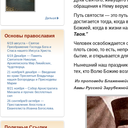
обращения к Нему верую
Путь святости — это путь
Дальше
достигается тогда, когда
Божией, когда в жизни н
Твоя.”
Основы православия
Человек освобождается о
6/19 августа – Святое
Преображение Господа Бога и
плоть свою, то есть, не
Спаса нашего Иисуса Христа.
бытие, и открывается дл
6/19 Декабря — Память
Святителя Николая,
Архиепископа Мир Ликийских,
Нынешний наш праздник 
Чудотворца.
тех, кто Волю Божию воз
21 ноября/4 декабря — Введение
во храм Пресвятыя Владычицы
нашея Богородицы и Приснодевы
Из проповеди Блаженней
Марии
Аввы Русской Зарубежной
8/21 ноября – Собор Архистратига
Михаила и прочих бесплотных
сил
26 сентября/9 октября —
Преставление Апостола и
Евангелиста Иоанна Богослова.
Полезные Ссылки