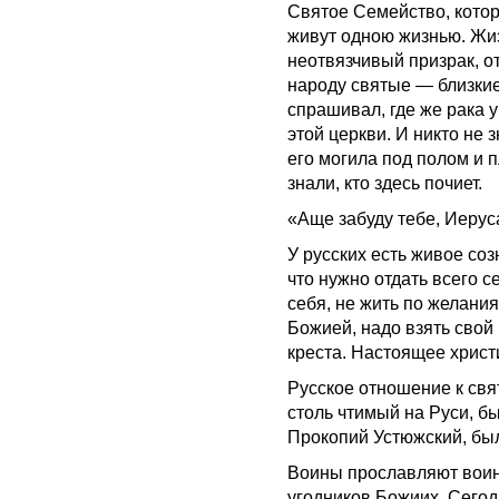
Святое Семейство, котор
живут одною жизнью. Жиз
неотвязчивый призрак, о
народу святые — близкие
спрашивал, где же рака 
этой церкви. И никто не 
его могила под полом и п
знали, кто здесь почиет.
«Аще забуду тебе, Иерус
У русских есть живое соз
что нужно отдать всего 
себя, не жить по желания
Божией, надо взять свой 
креста. Настоящее христи
Русское отношение к свя
столь чтимый на Руси, б
Прокопий Устюжский, бы
Воины прославляют воин
угодников Божиих. Сегод