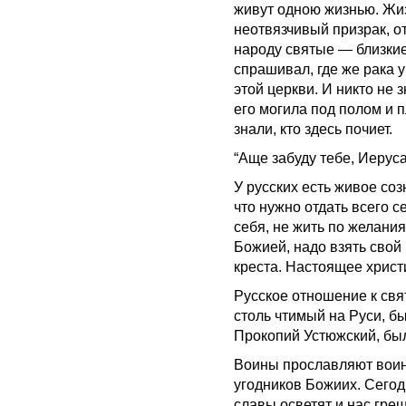
живут одною жизнью. Жиз
неотвязчивый призрак, о
народу святые — близкие
спрашивал, где же рака 
этой церкви. И никто не 
его могила под полом и п
знали, кто здесь почиет.
“Аще забуду тебе, Иерус
У русских есть живое соз
что нужно отдать всего 
себя, не жить по желания
Божией, надо взять свой 
креста. Настоящее христи
Русское отношение к свя
столь чтимый на Руси, б
Прокопий Устюжский, бы
Воины прославляют воин
угодников Божиих. Сегод
славы осветят и нас гре