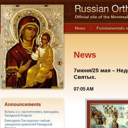
Official site of the Montre
News
Fundamentals o
News
7июня/25 мая – Нед
Святых.
07:05 AM
Announcements
Всѣмъ о.о. настоятелямъ приходовъ
Канадской Епархiи.
Ежегодное Пастырское говѣніе
священнослужителей Канадской