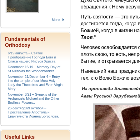
обращения к Нему верую
Путь святости — это путь
More
достигается тогда, когда
Божией, когда в жизни н
Твоя.”
Fundamentals of
Orthodoxy
Человек освобождается о
6/19 августа – Святое
плоть свою, то есть, не
Преображение Господа Бога и
бытие, и открывается дл
Спаса нашего Иисуса Христа.
December 16/19 – Memory Day of
Нынешний наш праздник 
St.Nicholas the Wonderworker.
November 21/December 4 – Entry
тех, кто Волю Божию воз
into the temple of our Most Holy
Lady the Theotokos and Ever-Virgin
Из проповеди Блаженней
Mary
November 8/21 – Synaxis of the
Аввы Русской Зарубежной
Archangels Michael and the Other
Bodiless Powers..
26 сентября/9 октября –
Преставление Апостола и
Евангелиста Иоанна Богослова.
Useful Links