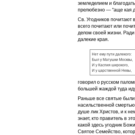
земледелием и благодатью
прелюбезно — “аще кая д
Св. Угодников почитают 
всего почитают или почи
делом своей жизни. Ради
далекие края.
Нет ему пути далекого:
Был у Матушки Москвы,
И у Каспия широкого,
И у царственной Невы,
говорил о русском палом
большей жаждой туда иду
Раньше все святые были 
насильственной смертью,
душе лик Христов, и к н
знает, кто правитель в эт
какой здесь угодник Бож
Святое Семейство, котор