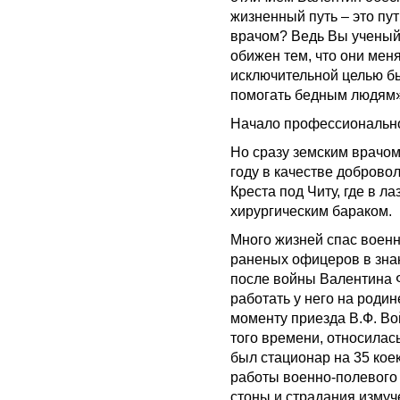
жизненный путь – это пут
врачом? Ведь Вы ученый 
обижен тем, что они мен
исключительной целью б
помогать бедным людям»,
Начало профессионально
Но сразу земским врачом
году в качестве доброво
Креста под Читу, где в л
хирургическим бараком.
Много жизней спас военн
раненых офицеров в знак
после войны Валентина 
работать у него на роди
моменту приезда В.Ф. Во
того времени, относилась
был стационар на 35 коек
работы военно-полевого 
стоны и страдания измуч