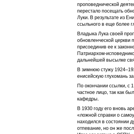
проповеднической деяте
перестало посещать обно
Луки. В результате из Е
ссыльного в еще более гл
Владыка Лука своей проп
обновленческой церкви п
присоединив ее к закон
Патриархом-исповеднико
дальнейшей высылке свя
В зимнюю стужу 1924–192
енисейскую глухомань за
По окончании ссылки, с 1
частное лицо, так как бы
кафедры.
В 1930 году его вновь а
«ложной справки о само
находился в состоянии д
отпевание, но он же пос