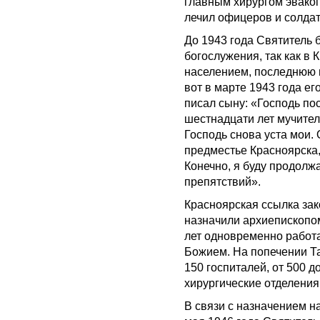
главным хирургом эваког
лечил офицеров и солдат
До 1943 года Святитель
богослужения, так как в
населением, последнюю 
вот в марте 1943 года е
писал сыну: «Господь по
шестнадцати лет мучител
Господь снова уста мои.
предместье Красноярска
Конечно, я буду продолжа
препятствий».
Красноярская ссылка зак
назначили архиепископом
лет одновременно работа
Божием. На попечении Т
150 госпиталей, от 500 д
хирургические отделения
В связи с назначением 