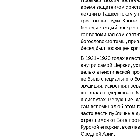
Промысл Божий поставил
время защитником христи
лекции в Ташкентском ун
крестом на груди. Кроме
беседы каждый воскресны
как вспоминал сам святи
богословские темы, прив
бесед был посвящен кри
В 1921–1923 годах власт
внутри самой Церкви, ус
целью атеистической про
не было специального бо
эрудиция, искренняя вер
позволяло одерживать б
и диспутах. Верующие, д
сам вспоминал об этом т
часто вести публичные д
отрекшимся от Бога пр
Курской епархии, возгла
Средней Азии.