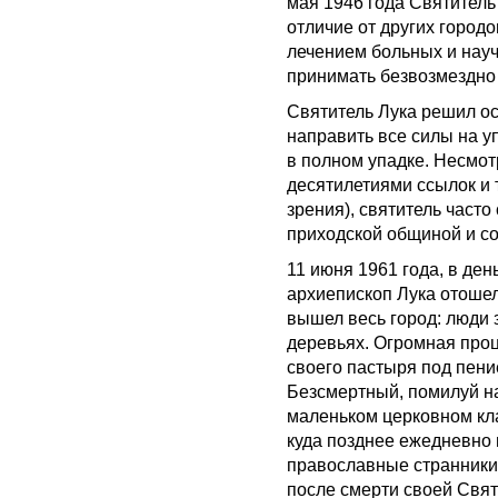
мая 1946 года Святител
отличие от других город
лечением больных и науч
принимать безвозмездно 
Святитель Лука решил ос
направить все силы на у
в полном упадке. Несмот
десятилетиями ссылок и 
зрения), святитель част
приходской общиной и с
11 июня 1961 года, в ден
архиепископ Лука отошел
вышел весь город: люди 
деревьях. Огромная проц
своего пастыря под пен
Безсмертный, помилуй на
маленьком церковном к
куда позднее ежедневно 
православные странники
после смерти своей Свя