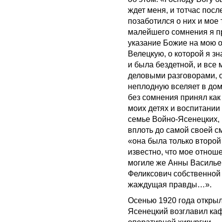
ждет меня, и тотчас пос
позаботился о них и мое
малейшего сомнения я п
указание Божие на мою 
Велецкую, о которой я зн
и была бездетной, и все 
деловыми разговорами, о
неплодную вселяет в дом
без сомнения принял как
моих детях и воспитании
семье Войно-Ясенецких, 
вплоть до самой своей см
«она была только второй
известно, что мое отнош
могиле же Анны Васильев
Феликсович собственной 
жаждущая правды…».
Осенью 1920 года откры
Ясенецкий возглавил ка