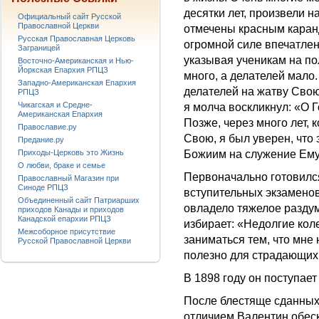
десятки лет, произвели 
Официальный сайт Русской
Православной Церкви
отмечены красным каран
Русская Православная Церковь
огромной силе впечатлен
Заграницей
указывая ученикам на п
Восточно-Американская и Нью-
Йоркская Епархия РПЦЗ
много, а делателей мало
Западно-Американская Епархия
делателей на жатву Свою
РПЦЗ
Чикагская и Средне-
я молча воскликнул: «О Г
Американская Епархия
Позже, через много лет, 
Православие.ру
Свою, я был уверен, что
Предание.ру
Приходы-Церковь это Жизнь
Божиим на служение Ему
О любви, браке и семье
Первоначально готовился
Православный Магазин при
Синоде РПЦЗ
вступительных экзамено
Объединенный сайт Патриарших
овладело тяжелое раздум
приходов Канады и приходов
Канадской епархии РПЦЗ
избирает: «Недолгие кол
Межсоборное присутствие
заниматься тем, что мне 
Русской Православной Церкви
полезно для страдающих
В 1898 году он поступает
После блестяще сданных
отличием Валентин обеск