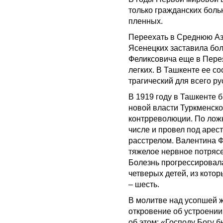
только гражданских боль
пленных.
Переехать в Среднюю Ази
Ясенецких заставила бо
Феликсовича еще в Пере
легких. В Ташкенте ее с
трагический для всего р
В 1919 году в Ташкенте 
новой власти Туркменско
контрреволюции. По лож
числе и провел под арест
расстрелом. Валентина Ф
тяжелое нервное потрясе
Болезнь прогрессировала
четверых детей, из кото
– шесть.
В молитве над усопшей 
откровение об устроении 
об этом: «Господу Богу 