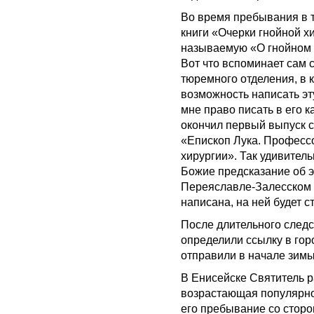
Во время пребывания в 
книги «Очерки гнойной хи
называемую «О гнойном 
Вот что вспоминает сам 
тюремного отделения, в 
возможность написать эту
мне право писать в его к
окончил первый выпуск с
«Епископ Лука. Професс
хирургии». Так удивител
Божие предсказание об э
Переяславле-Залесском не
написана, на ней будет с
После длительного следс
определили ссылку в гор
отправили в начале зимы
В Енисейске Святитель р
возрастающая популярно
его пребывание со сторо