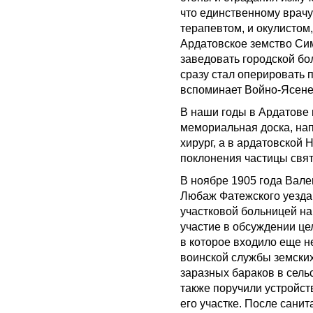
что единственному врачу
терапевтом, и окулистом
Ардатовское земство Си
заведовать городской бо
сразу стал оперировать 
вспоминает Войно-Ясене
В наши годы в Ардатове
мемориальная доска, нап
хирург, а в ардатовской
поклонения частицы свя
В ноябре 1905 года Вал
Любаж Фатежского уезда 
участковой больницей на
участие в обсуждении це
в которое входило еще н
воинской службы земских
заразных бараков в сель
также поручили устройст
его участке. После сани