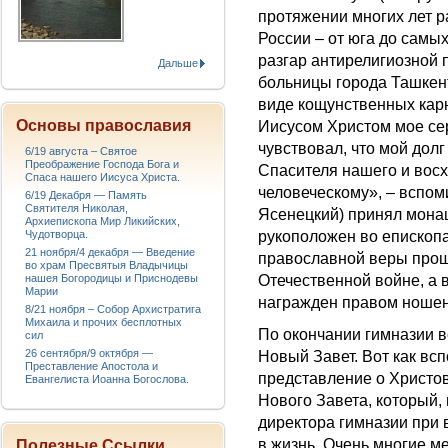
протяжении многих лет р
России – от юга до самы
разгар антирелигиозной
Дальше
больницы города Ташкен
виде кощунственных кар
Основы православия
Иисусом Христом мое сер
чувствовал, что мой дол
6/19 августа – Святое
Преображение Господа Бога и
Спасителя нашего и восх
Спаса нашего Иисуса Христа.
человеческому», – вспом
6/19 Декабря — Память
Святителя Николая,
Ясенецкий) принял монаш
Архиепископа Мир Ликийских,
Чудотворца.
рукоположен во епископа
21 ноября/4 декабря — Введение
православной веры прош
во храм Пресвятыя Владычицы
нашея Богородицы и Приснодевы
Отечественной войне, а 
Марии
награжден правом ношени
8/21 ноября – Собор Архистратига
Михаила и прочих бесплотных
По окончании гимназии 
сил
26 сентября/9 октября —
Новый Завет. Вот как вс
Преставление Апостола и
представление о Христов
Евангелиста Иоанна Богослова.
Нового Завета, который,
директора гимназии при 
в жизнь. Очень многие м
Полезные Ссылки