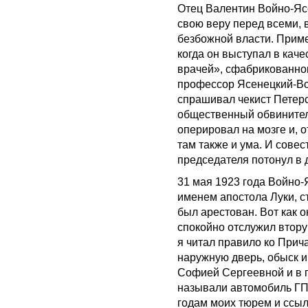
Отец Валентин Войно-Яс
свою веру перед всеми, 
безбожной власти. Приме
когда он выступал в кач
врачей», сфабрикованном
профессор Ясенецкий-Вой
спрашивал чекист Петерс
общественный обвинитель
оперировал на мозге и, о
там также и ума. И совес
председателя потонул в 
31 мая 1923 года Войно-
именем апостола Луки, с
был арестован. Вот как 
спокойно отслужил втор
я читал правило ко Прич
наружную дверь, обыск и
Софией Сергеевной и в п
называли автомобиль ГП
годам моих тюрем и ссыл