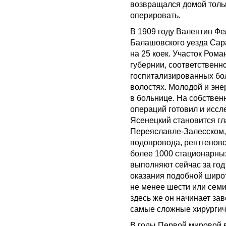
возвращался домой тольк
оперировать.
В 1909 году Валентин Фе
Балашовского уезда Сара
на 25 коек. Участок Ром
губернии, соответственн
госпитализированных бол
волостях. Молодой и эн
в больнице. На собствен
операций готовил и иссл
Ясенецкий становится г
Переяславле-Залесском, г
водопровода, рентгеновс
более 1000 стационарны
выполняют сейчас за год
оказания подобной широ
не менее шести или семи
здесь же он начинает за
самые сложные хирургич
В годы Первой мировой 