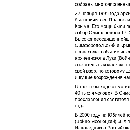
собраны многочисленные
22 ноября 1995 года ар
был причислен Правосла
Крыма. Его мощи были п
собор Симферополя 17–2
Высокопреосвященнейши
Симферопольский и Крым
происходит событие искл
архиепископа Луки (Войн
спасительным маяком, к 
свой взор, по которому
ищущие возрождения на
В крестном ходе от моги
40 тысяч человек. В Си
прославления святителя 
года.
В 2000 году на Юбилейн
(Войно-Ясенецкий) был 
Исповедников Российских