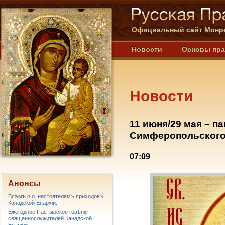
Официальный сайт Монре
Новости
Основы пр
Новости
11 июня/29 мая – п
Симферопольского 
07:09
Анонсы
Всѣмъ о.о. настоятелямъ приходовъ
Канадской Епархiи.
Ежегодное Пастырское говѣніе
священнослужителей Канадской