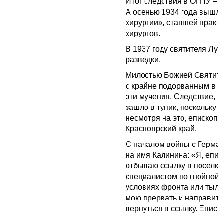
Итог следствия в ОГПУ –
А осенью 1934 года вышл
хирургии», ставшей прак
хирургов.
В 1937 году святителя Л
разведки.
Милостью Божией Святите
с крайне подорванным в
эти мучения. Следствие,
зашло в тупик, поскольк
несмотря на это, еписко
Красноярский край.
С началом войны с Герм
на имя Калинина: «Я, еп
отбываю ссылку в поселк
специалистом по гнойной
условиях фронта или тыл
мою прервать и направит
вернуться в ссылку. Епи