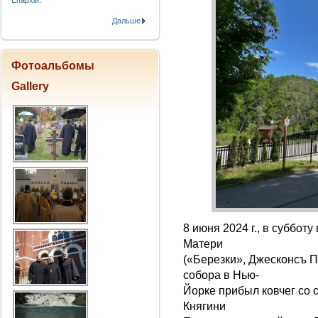
Епархіи.
Дальше
Фотоальбомы
Gallery
8 июня 2024 г., в суббо
Матери
(«Березки», Джесконсъ П
собора в Нью-
Йорке прибыл ковчег со
Княгини