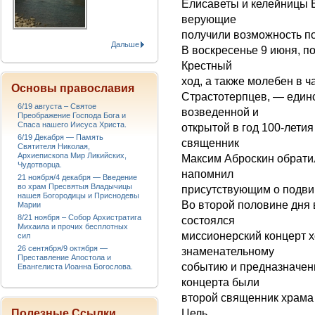
Елисаветы и келейницы Е
верующие
получили возможность по
Дальше
В воскресенье 9 июня, п
Крестный
ход, а также молебен в 
Основы православия
Страстотерпцев, — един
6/19 августа – Святое
возведенной и
Преображение Господа Бога и
Спаса нашего Иисуса Христа.
открытой в год 100-лети
6/19 Декабря — Память
священник
Святителя Николая,
Архиепископа Мир Ликийских,
Максим Аброскин обратил
Чудотворца.
напомнил
21 ноября/4 декабря — Введение
во храм Пресвятыя Владычицы
присутствующим о подви
нашея Богородицы и Приснодевы
Во второй половине дня 
Марии
8/21 ноября – Собор Архистратига
состоялся
Михаила и прочих бесплотных
миссионерский концерт 
сил
26 сентября/9 октября —
знаменательному
Преставление Апостола и
событию и предназначен
Евангелиста Иоанна Богослова.
концерта были
второй священник храма
Цель
Полезные Ссылки