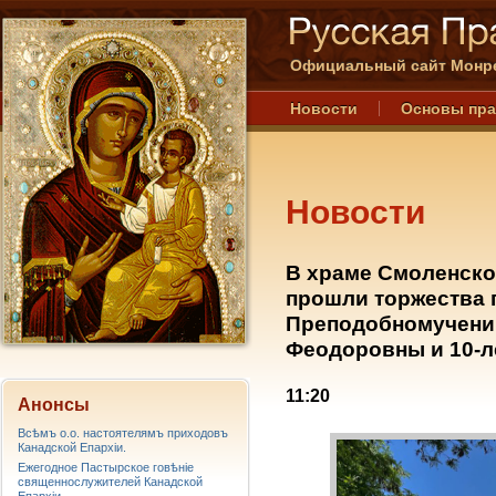
Официальный сайт Монре
Новости
Основы пр
Новости
В храме Смоленско
прошли торжества 
Преподобномучени
Феодоровны и 10-л
11:20
Анонсы
Всѣмъ о.о. настоятелямъ приходовъ
Канадской Епархiи.
Ежегодное Пастырское говѣніе
священнослужителей Канадской