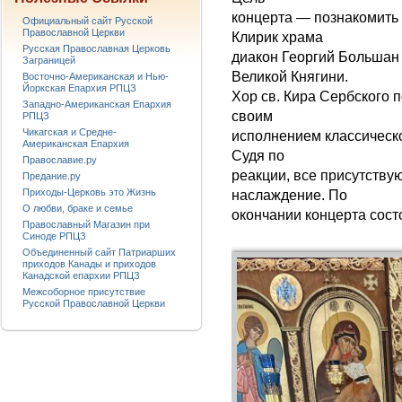
концерта — познакомить
Официальный сайт Русской
Православной Церкви
Клирик храма
Русская Православная Церковь
диакон Георгий Большан
Заграницей
Великой Княгини.
Восточно-Американская и Нью-
Йоркская Епархия РПЦЗ
Хор св. Кира Сербского 
Западно-Американская Епархия
своим
РПЦЗ
Чикагская и Средне-
исполнением классическо
Американская Епархия
Судя по
Православие.ру
реакции, все присутству
Предание.ру
Приходы-Церковь это Жизнь
наслаждение. По
О любви, браке и семье
окончании концерта сост
Православный Магазин при
Синоде РПЦЗ
Объединенный сайт Патриарших
приходов Канады и приходов
Канадской епархии РПЦЗ
Межсоборное присутствие
Русской Православной Церкви