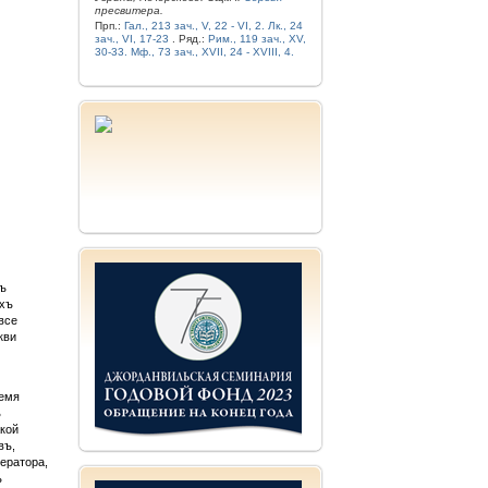
пресвитера.
Прп.:
Гал., 213 зач., V, 22 - VI, 2.
Лк., 24
зач., VI, 17-23
. Ряд.:
Рим., 119 зач., XV,
30-33.
Мф., 73 зач., XVII, 24 - XVIII, 4.
хъ
ихъ
все
кви
ремя
ъ
акой
въ,
ератора,
ъ