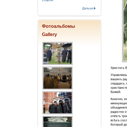
Епархіи.
Дальше
Фотоальбомы
Gallery
Христосъ В
Управляющі
вашихъ рад
сердцахъ, 
христіанст
Божіей.
Конечно, в
именующихъ
объединялъ
радостно о
отвѣтъ тро
всѣхъ сосл
Который д