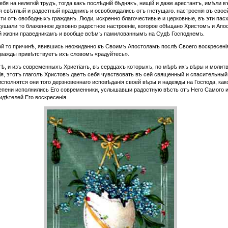
ебя на нелегкій трудъ, тогда какъ послѣдній бѣднякъ, нищій и даже арестантъ, имѣли в
я свѣтлый и радостный праздникъ и освобождались отъ гнетущаго. настроенія въ свое
ти отъ овободныхъ гражданъ. Люди, искренно благочестивые и церковные, въ эти пас
кушали то блаженное духовно радостное настроеніе, когорое обѣщано Христомъ и Апо
й жизни праведникамъ и вообще всѣмъ памилованнымъ на Судѣ Господнемъ.
ой то причинѣ, явившись неожиданно къ Своимъ Апостоламъ послѣ Своего воскресені
важды привѣтствуетъ ихъ словомъ «радуйтесь».
ѣ, и изъ современныхъ Христіанъ, въ сердцахъ которыхъ, по мѣрѣ ихъ вѣры и молит
я, этотъ глаголъ Христовъ даетъ себя чувствовать въ сей священный и спасительный
исполнятся они того дерзновеннаго исповѣданія своей вѣры и надежды на Господа, как
пени исполнились Его современники, услышавши радостную вѣсть отъ Него Самого и
идѣтелей Его воскресенія.