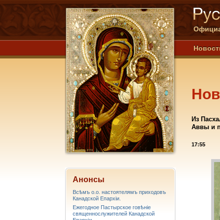
Официа
Новост
Нов
Из Пасх
Аввы и 
17:55
Анонсы
Всѣмъ о.о. настоятелямъ приходовъ
Канадской Епархiи.
Ежегодное Пастырское говѣніе
священнослужителей Канадской