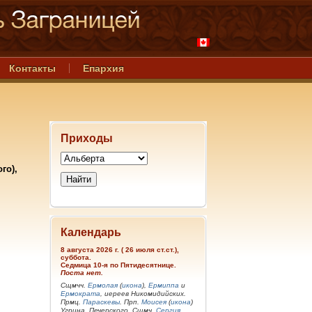
Контакты
Епархия
Приходы
го),
Календарь
8 августа 2026 г. ( 26 июля ст.ст.),
суббота.
Седмица 10-я по Пятидесятнице.
Поста нет.
Сщмчч.
Ермолая
(
икона
),
Ермиппа
и
Ермократа
, иереев Никомидийских.
Прмц.
Параскевы
. Прп.
Моисея
(
икона
)
Угрина, Печерского. Сщмч.
Сергия