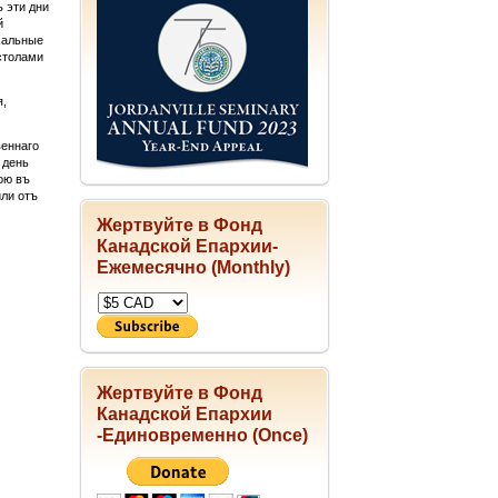
ъ эти дни
й
хальные
столами
я,
веннаго
 день
ою въ
ли отъ
Жертвуйте в Фонд
Канадской Епархии-
Ежемесячно (Monthly)
Жертвуйте в Фонд
Канадской Епархии
-Единовременно (Once)