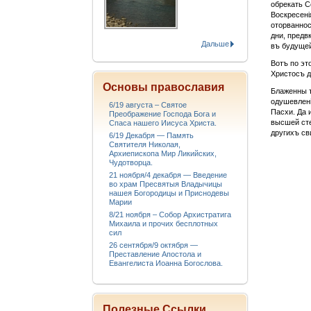
обрекать С
Воскресені
оторваннос
дни, предв
Дальше
въ будуще
Вотъ по эт
Христосъ д
Основы православия
Блаженны т
одушевлені
6/19 августа – Святое
Пасхи. Да 
Преображение Господа Бога и
высшей сте
Спаса нашего Иисуса Христа.
другихъ св
6/19 Декабря — Память
Святителя Николая,
Архиепископа Мир Ликийских,
Чудотворца.
21 ноября/4 декабря — Введение
во храм Пресвятыя Владычицы
нашея Богородицы и Приснодевы
Марии
8/21 ноября – Собор Архистратига
Михаила и прочих бесплотных
сил
26 сентября/9 октября —
Преставление Апостола и
Евангелиста Иоанна Богослова.
Полезные Ссылки