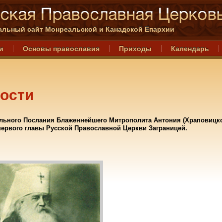
льный сайт Монреальской и Канадской Епархии
и
Основы православия
Приходы
Календарь
ости
ального Послания Блаженнейшего Митрополита Антония (Храповицко
первого главы Русской Православной Церкви Заграницей.