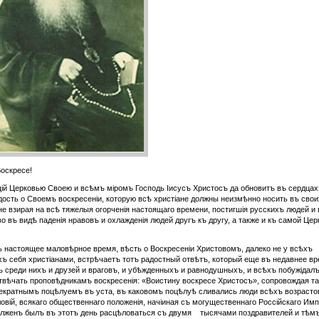
оскресе!
й Церковью Своею и всѣмъ міромъ Господь Іисусъ Xристосъ да обновитъ въ сердца
ость о Своемъ воскресеніи, которую всѣ христіане должны неизмѣнно носить въ сво
не взирая на всѣ тяжелыя огорченія настоящаго времени, постигшія русскихъ людей и 
во въ видѣ паденія нравовъ и охлажденія людей другъ къ другу, а также и къ самой Цер
ъ настоящее маловѣрное время, вѣсть о Воскресеніи Христовомъ, далеко не у всѣхъ
 себя христіанами, встрѣчаетъ тотъ радостный отвѣтъ, который еще въ недавнее в
 среди нихъ и друзей и враговъ, и убѣжденныхъ и равнодушныхъ, и всѣхъ побужідал
твѣчать проповѣдникамъ воскресенія: «Воистину воскресе Христосъ», сопровождая т
екратнымъ поцѣлуемъ въ уста, въ каковомъ поцѣлуѣ сливались люди всѣхъ возрасто
овій, всякаго общественнаго положенія, начіиная съ могущественнаго Россійскаго Имп
олженъ былъ въ этотъ день расцѣловаться съ двумя тысячами поздравителей и тѣм