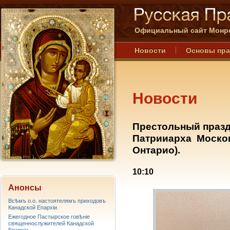
Официальный сайт Монре
Новости
Основы пр
Новости
Престольный празд
Патрииарха Москов
Онтарио).
10:10
Анонсы
Всѣмъ о.о. настоятелямъ приходовъ
Канадской Епархiи.
Ежегодное Пастырское говѣніе
священнослужителей Канадской