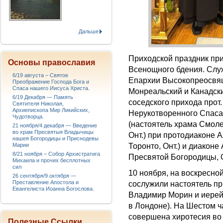
Дальше
Приходской праздник при
Основы православия
Всенощного бдения. Слу
6/19 августа – Святое
Епархии Высокопреосвя
Преображение Господа Бога и
Спаса нашего Иисуса Христа.
Монреальский и Канадск
6/19 Декабря — Память
соседского прихода прот
Святителя Николая,
Архиепископа Мир Ликийских,
Нерукотворенного Спаса,
Чудотворца.
(настоятель храма Смол
21 ноября/4 декабря — Введение
во храм Пресвятыя Владычицы
Онт.) при протодиаконе 
нашея Богородицы и Приснодевы
Торонто, Онт.) и диакон
Марии
8/21 ноября – Собор Архистратига
Пресвятой Богородицы, От
Михаила и прочих бесплотных
сил
10 ноября, на воскресно
26 сентября/9 октября —
Преставление Апостола и
сослужили настоятель пр
Евангелиста Иоанна Богослова.
Владимир Морин и иерей
в Лондоне). На Шестом
совершена хиротесия во
Полезные Ссылки