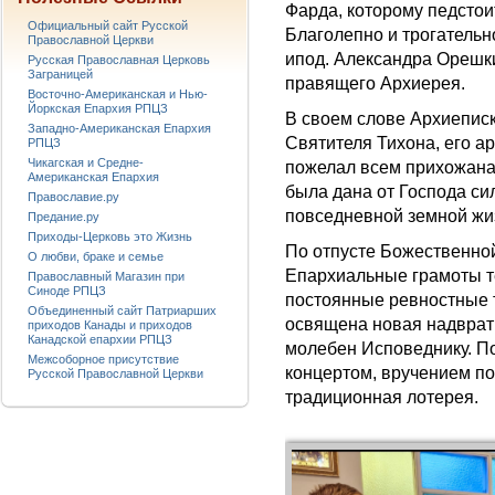
Фардa, которому педстои
Официальный сайт Русской
Благолепно и трогательн
Православной Церкви
ипод. Александра Орешки
Русская Православная Церковь
Заграницей
правящего Архиерея.
Восточно-Американская и Нью-
Йоркская Епархия РПЦЗ
В своем слове Архиеписк
Западно-Американская Епархия
Святителя Тихона, его а
РПЦЗ
Чикагская и Средне-
пожелал всем прихожана
Американская Епархия
была дана от Господа си
Православие.ру
повседневной земной жи
Предание.ру
Приходы-Церковь это Жизнь
По отпусте Божественно
О любви, браке и семье
Епархиальные грамоты т
Православный Магазин при
Синоде РПЦЗ
постоянные ревностные 
Объединенный сайт Патриарших
освящена новая надврат
приходов Канады и приходов
Канадской епархии РПЦЗ
молебен Исповеднику. По
Межсоборное присутствие
концертом, вручением п
Русской Православной Церкви
традиционная лотерея.