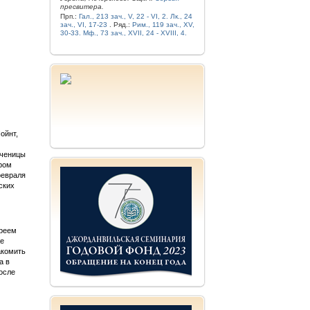
пресвитера.
Прп.:
Гал., 213 зач., V, 22 - VI, 2.
Лк., 24
зач., VI, 17-23
. Ряд.:
Рим., 119 зач., XV,
30-33.
Мф., 73 зач., XVII, 24 - XVIII, 4.
ойнт,
ученицы
ром
февраля
ских
ереем
же
акомить
а в
осле