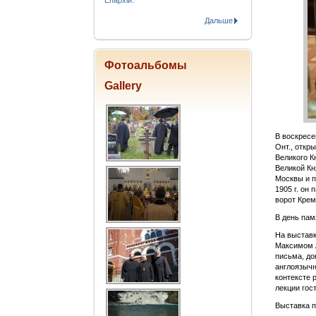
Епархіи.
Дальше
Фотоальбомы
Gallery
В воскресе
Онт., откр
Великого К
Великой Кн
Москвы и 
1905 г. он
ворот Крем
В день пам
На выставк
Максимом А
письма, до
англоязычн
контексте 
лекции гос
Выставка п