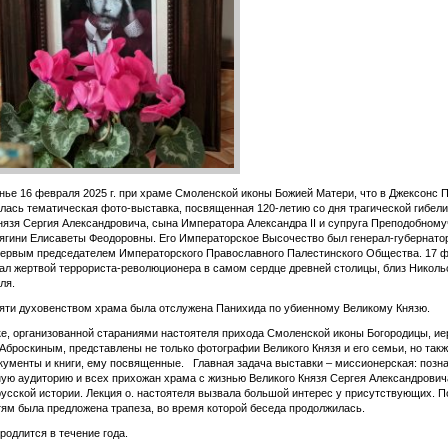
нье 16 февраля 2025 г. при храме Смоленской иконы Божией Матери, что в Джексонс П
ылась тематическая фото-выставка, посвященная 120-летию со дня трагической гибели
нязя Сергия Александровича, сына Императора Александра II и супруга Преподобном
ягини Елисаветы Феодоровны. Его Императорское Высочество был генерал-губернато
первым председателем Императорского Православного Палестинского Общества. 17 
 пал жертвой террориста-революционера в самом сердце древней столицы, близ Николь
ля.
яти духовенством храма была отслужена Панихида по убиенному Великому Князю.
е, организованной стараниями настоятеля прихода Смоленской иконы Богородицы, и
броскиным, представлены не только фотографии Великого Князя и его семьи, но так
кументы и книги, ему посвященные. Главная задача выставки – миссионерская: позн
ую аудиторию и всех прихожан храма с жизнью Великого Князя Сергея Александрович
русской истории. Лекция о. настоятеля вызвала большой интерес у присутствующих. П
тям была предложена трапеза, во время которой беседа продолжилась.
родлится в течение года.