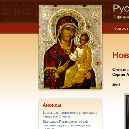
Официа
Новост
Нов
Фото-выс
Сергия 
20:46
Анонсы
Всѣмъ о.о. настоятелямъ приходовъ
Канадской Епархiи.
Ежегодное Пастырское говѣніе
священнослужителей Канадской