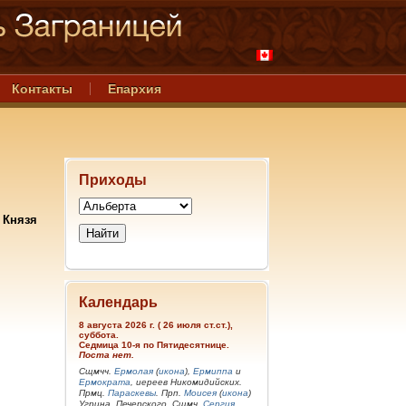
Контакты
Епархия
Приходы
 Князя
Календарь
8 августа 2026 г. ( 26 июля ст.ст.),
суббота.
Седмица 10-я по Пятидесятнице.
Поста нет.
Сщмчч.
Ермолая
(
икона
),
Ермиппа
и
Ермократа
, иереев Никомидийских.
Прмц.
Параскевы
. Прп.
Моисея
(
икона
)
Угрина, Печерского. Сщмч.
Сергия