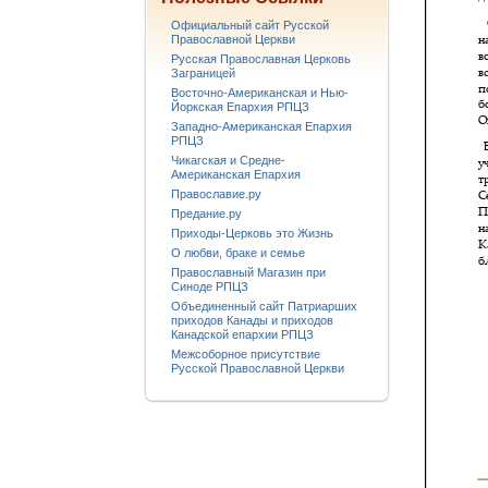
Официальный сайт Русской
Православной Церкви
Русская Православная Церковь
Заграницей
Восточно-Американская и Нью-
Йоркская Епархия РПЦЗ
Западно-Американская Епархия
РПЦЗ
Чикагская и Средне-
Американская Епархия
Православие.ру
Предание.ру
Приходы-Церковь это Жизнь
О любви, браке и семье
Православный Магазин при
Синоде РПЦЗ
Объединенный сайт Патриарших
приходов Канады и приходов
Канадской епархии РПЦЗ
Межсоборное присутствие
Русской Православной Церкви