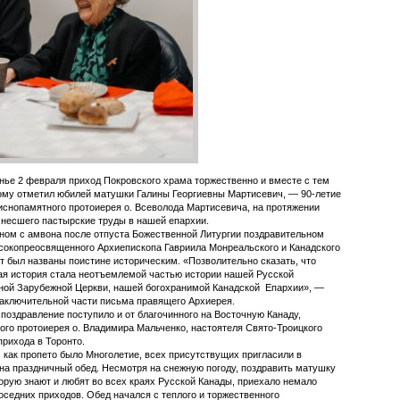
нье 2 февраля приход Покровского храма торжественно и вместе с тем
му отметил юбилей матушки Галины Георгиевны Мартисевич, — 90-летие
иснопамятного протоиерея о. Всеволода Мартисевича, на протяжении
 несшего пастырские труды в нашей епархии.
ном с амвона после отпуста Божественной Литургии поздравительном
окопреосвященного Архиепископа Гавриила Монреальского и Канадского
т был названы поистине историческим. «Позволительно сказать, что
я история стала неотъемлемой частью истории нашей Русской
ной Зарубежной Церкви, нашей богохранимой Канадской Епархии», —
заключительной части письма правящего Архиерея.
поздравление поступило и от благочинного на Восточную Канаду,
го протоиерея о. Владимира Мальченко, настоятеля Свято-Троицкого
прихода в Торонто.
, как пропето было Многолетие, всех присутствущих пригласили в
на праздничный обед. Несмотря на снежную погоду, поздравить матушку
торую знают и любят во всех краях Русской Канады, приехало немало
соседних приходов. Обед начался с теплого и торжественного