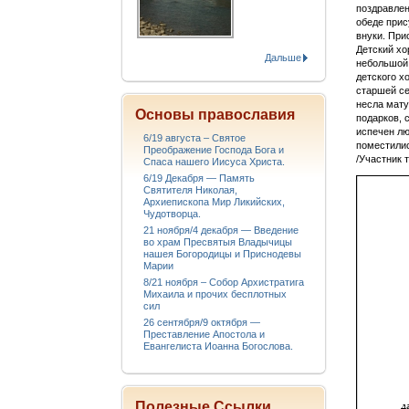
поздравлен
обеде прис
внуки. При
Детский хо
Дальше
небольшой 
детского х
старшей се
несла мату
Основы православия
подарков, 
испечен лю
6/19 августа – Святое
поместилис
Преображение Господа Бога и
/Участник 
Спаса нашего Иисуса Христа.
6/19 Декабря — Память
Святителя Николая,
Архиепископа Мир Ликийских,
Чудотворца.
21 ноября/4 декабря — Введение
во храм Пресвятыя Владычицы
нашея Богородицы и Приснодевы
Марии
8/21 ноября – Собор Архистратига
Михаила и прочих бесплотных
сил
26 сентября/9 октября —
Преставление Апостола и
Евангелиста Иоанна Богослова.
Полезные Ссылки