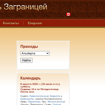
Контакты
Епархия
Приходы
Календарь
8 августа 2026 г. ( 26 июля ст.ст.),
суббота.
Седмица 10-я по Пятидесятнице.
Поста нет.
Сщмчч.
Ермолая
(
икона
),
Ермиппа
и
Ермократа
, иереев Никомидийских.
Прмц.
Параскевы
. Прп.
Моисея
(
икона
)
Угрина, Печерского. Сщмч.
Сергия