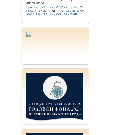
пресвитера.
Прп.:
Гал., 213 зач., V, 22 - VI, 2.
Лк., 24
зач., VI, 17-23
. Ряд.:
Рим., 119 зач., XV,
30-33.
Мф., 73 зач., XVII, 24 - XVIII, 4.