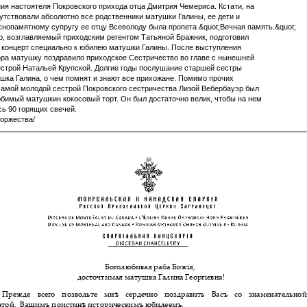
ия настоятеля Покровского прихода отца Дмитрия Чемериса. Кстати, на
утствовали абсолютно все родственники матушки Галины, ее дети и
снопамятному супругу ее отцу Всеволоду была пропета &quot;Вечная память.&quot;
р, возглавляемый приходским регентом Татьяной Бражник, подготовил
концерт специально к юбилею матушки Галины. После выступления
ора матушку поздравило приходское Сестричество во главе с нынешней
строй Натальей Крупской. Долгие годы послушание старшей сестры
шка Галина, о чем помнят и знают все прихожане. Помимо прочих
самой молодой сестрой Покровского сестричества Лизой Вебербауэр был
бимый матушкин кокосовый торт. Он был достаточно велик, чтобы на нем
ь 90 горящих свечей.
торжества/