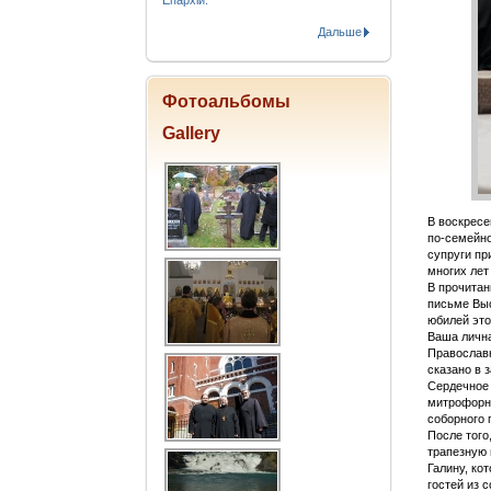
Епархіи.
Дальше
Фотоальбомы
Gallery
В воскресе
по-семейно
супруги пр
многих лет
В прочитан
письме Выс
юбилей это
Ваша лична
Православ
сказано в 
Сердечное 
митрофорно
соборного 
После того
трапезную 
Галину, ко
гостей из 