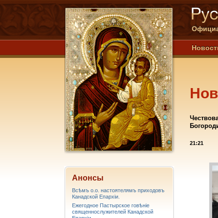
Официа
Новост
Нов
Чествов
Богороди
21:21
Анонсы
Всѣмъ о.о. настоятелямъ приходовъ
Канадской Епархiи.
Ежегодное Пастырское говѣніе
священнослужителей Канадской