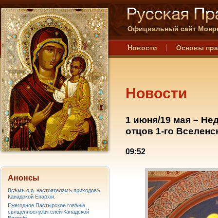
Официальный сайт Монре
Новости
Основы пр
Новости
1 июня/19 мая – Не
отцов 1-го Вселенс
09:52
Анонсы
Всѣмъ о.о. настоятелямъ приходовъ
Канадской Епархiи.
Ежегодное Пастырское говѣніе
священнослужителей Канадской