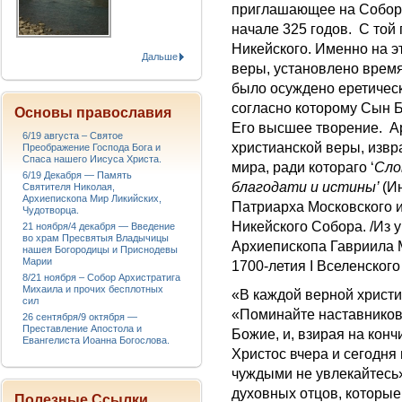
приглашающее на Собор,
начале 325 годов. С той
Никейского. Именно на 
Дальше
веры, установлено время
было осуждено еретическ
согласно которому Сын Б
Основы православия
Его высшее творение. А
6/19 августа – Святое
христианской веры, извр
Преображение Господа Бога и
Спаса нашего Иисуса Христа.
мира, ради котораго ‘
Сло
6/19 Декабря — Память
благодати и истины’
(И
Святителя Николая,
Архиепископа Мир Ликийских,
Патриарха Московского и
Чудотворца.
Никейского Собора. /Из
21 ноября/4 декабря — Введение
во храм Пресвятыя Владычицы
Архиепископа Гавриила 
нашея Богородицы и Приснодевы
Марии
1700-летия I Вселенског
8/21 ноября – Собор Архистратига
Михаила и прочих бесплотных
«В каждой верной христи
сил
«Поминайте наставников
26 сентября/9 октября —
Преставление Апостола и
Божие, и, взирая на конч
Евангелиста Иоанна Богослова.
Христос вчера и сегодня
чуждыми не увлекайтесь» 
духовных отцов, которые
Полезные Ссылки