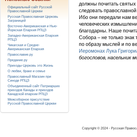
должны почитать святых 
Официальный сайт Русской
следовать православной 
Православной Церкви
Ибо они передали нам ве
Русская Православная Церковь
Заграницей
человеческих измышлений
Восточно-Американская и Нью-
благодарны. Наше почита
Йоркская Епархия РПЦЗ
Западно-Американская Епархия
Собора – не только знак 
РПЦЗ
по образу мыслей и по ве
Чикагская и Средне-
Американская Епархия
Иеромонах Лука Григори
Православие.ру
богословов, насельник 
Предание.ру
Приходы-Церковь это Жизнь
О любви, браке и семье
Православный Магазин при
Синоде РПЦЗ
Объединенный сайт Патриарших
приходов Канады и приходов
Канадской епархии РПЦЗ
Межсоборное присутствие
Русской Православной Церкви
Copyright © 2024 - Русская Право