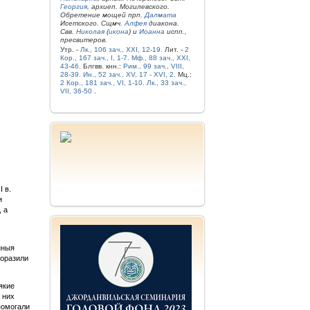
Георгия
, архиеп. Могилевского.
Обретение мощей прп.
Далмата
Исетского. Сщмч.
Алфея
диакона.
Свв.
Николая
(
икона
) и
Иоанна
испп.,
пресвитеров.
Утр. -
Лк., 106 зач., XXI, 12-19.
Лит. -
2
Кор., 167 зач., I, 1-7.
Мф., 88 зач., XXI,
43-46.
Блгвв. кнн.:
Рим., 99 зач., VIII,
28-39.
Ин., 52 зач., XV, 17 - XVI, 2.
Мц.:
2 Кор., 181 зач., VI, 1-10.
Лк., 33 зач.,
VII, 36-50
.
 в.
и
 а
нныя
поразили
якие
 них
помогали