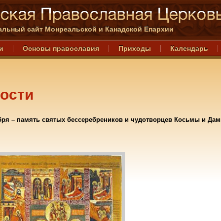
льный сайт Монреальской и Канадской Епархии
и
Основы православия
Приходы
Календарь
ости
бря – память святых бессеребреников и чудотворцев Косьмы и Дам