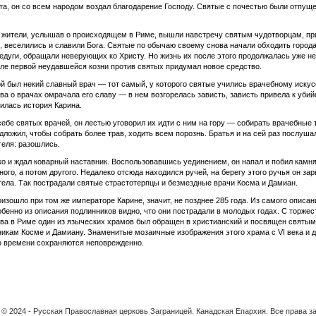
та, он со всем народом воздал благодарение Господу. Святые с почестью были отпущ
жители, услышав о происходящем в Риме, вышли навстречу святым чудотворцам, пр
, веселились и славили Бога. Святые по обычаю своему снова начали обходить города
едуги, обращали неверующих ко Христу. Но жизнь их после этого продолжалась уже не
ле первой неудавшейся козни против святых придумал новое средство.
ой был некий славный врач — тот самый, у которого святые учились врачебному искус
ва о врачах омрачала его славу — в нем возгорелась зависть, зависть привела к убийс
илась история Карина.
себе святых врачей, он лестью уговорил их идти с ним на гору — собирать врачебные 
дложил, чтобы собрать более трав, ходить всем порознь. Братья и на сей раз послуша
теля: разошлись.
ко и ждал коварный наставник. Воспользовавшись уединением, он напал и побил камн
ного, а потом другого. Недалеко отсюда находился ручей, на берегу этого ручья он за
тела. Так пострадали святые страстотерпцы и безмездные врачи Косма и Дамиан.
оизошло при том же императоре Карине, значит, не позднее 285 года. Из самого описан
обенно из описания подлинников видно, что они пострадали в молодых годах. С торже
ва в Риме один из языческих храмов был обращен в христианский и посвящен святым
икам Косме и Дамиану. Знаменитые мозаичные изображения этого храма с VI века и 
о времени сохраняются неповрежденно.
t © 2024 - Русская Православная церковь Заграницей. Канадская Eпархия. Все права 