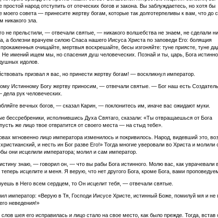
 простой народ отступить от отеческих богов и закона. Вы заблуждаетесь, но хотя бы
 моего совета — принесите жертву богам, которые так долготерпеливы к вам, что до с
м никакого зла.
о не прельстили, — отвечали святые, — никакого волшебства не знаем, не сделали н
ла, а болезни врачуем силою Спаса нашего Иисуса Христа по заповеди Его: болящия
 прокаженныя очищайте, мертвыя воскрешайте, бесы изгоняйте: туне приясте, туне да
). Не имений ищем мы, но спасения душ человеческих. Познай и ты, царь, Бога истинн
душных идолов.
ствовать призвал я вас, но принести жертву богам! — воскликнул император.
му Истинному Богу жертву приносим, — отвечали святые. — Бог наш есть Создатель 
— дела рук человеческих.
бляйте вечных богов, — сказал Карин, — поклонитесь им, иначе вас ожидают муки.
ые бессребреники, исполнившись Духа Святаго, сказали: «Ты отвращаешься от Бога
 пусть же лицо твое отвратится от своего места — на стыд тебе».
овах мгновенно лицо императора изменилось и покривилось. Народ, видевший это, воз
 христианский, и несть ин Бог разве Его!» Тогда многие уверовали во Христа и молили
обы они исцелили императора; молил и сам император.
стину знаю, — говорил он, — что вы рабы Бога истинного. Молю вас, как уврачевали 
к теперь исцелите и меня. Я верую, что нет другого Бога, кроме Бога, вами проповедуе
уешь в Него всем сердцем, то Он исцелит тебя, — отвечали святые.
пил император: «Верую в Тя, Господи Иисусе Христе, истинный Боже, помилуй мя и не
его неведения!»
 слов шея его исправилась и лицо стало на свое место, как было прежде. Тогда, встав 