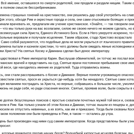
Всё имение, оставшееся по смерти родителей, они продали и раздали нищим. Таким 
 в полном смысле бессребрениками.
емена страшных гонений на христианство, они решились дар свой употребить на сла
Для этого, обходя Рим и окрестные города и села, они сами отыскивали болящих и пре
инали врачевать их, предлагали им учение христианское. «Знайте, — так говорили они
 что мы только руки на вас возлагаем, силою же своею ничего не можем сделать, но 
всемогущая сила Христа, Единого Истинного Бога. Если в Него уверуете искренно, то 
Больные веровали и получали исцеление. Таким образом, стадо Христово возрастало
 Само собой разумеется, что подобные дела не могли укрыться от языческого правите
времена пытали и казнили христиан, то чего должны были ожидать явные исповедники 
ки Христа? На святых Косму и Дамиана сделан был донос императору.
 царствовал в Риме император Карин. Выслушав обвинителей, он тотчас же послал во
тианских врачей и представить на суд. Святые врачи постоянное пребывание свое им
ой веси, где находилось имение их родителей. Туда отправились воины.
сь, они стали расспрашивать о Косме и Дамиане. Верные поняли угрожающую опаснос
известили святых, прося их укрыться где-нибудь хотя бы ненадолго. Святые сами хоте
горя желанием пострадать за Христа, но верные, собравшись в большом числе, умолял
жизнь не ради себя, но ради спасения многих. Святые, проявив волю, были сокрыты в 
е долгих безуспешных поисков с яростью схватили почетных мужей той веси и, скова
вели в Рим. Как только узнали об этом Косма и Дамиан, тотчас вышли из пещеры и, до
росили их отпустить невинных, а их взять, как им и приказано. Тогда были скованы Кос
таком положении они были приведены в Рим, в таком — остались до утра.
день был произведен над ними суд самим императором. Когда представлены были узни
просил:
, которые враждуете против наших богов? Волшебной хитростью исцеляя болезни, вы