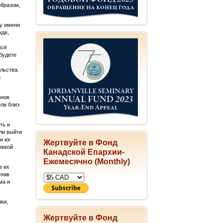
образом,
ву имени
жде,
всё
будете
льства.
и
инов
ели близ
ть и
ли выйти
и их
Жертвуйте в Фонд
некой
Канадской Епархии-
Ежемесячно (Monthly)
в их
гнав
ма и
ки,
Жертвуйте в Фонд