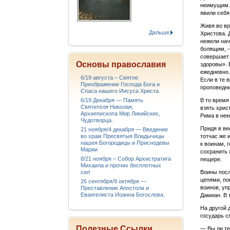
неимущим. 
явили себя
Живя во вр
Дальше
Христова. 
нежели нач
болящим, —
совершает 
Основы православия
здоровы». 
ежедневно.
6/19 августа – Святое
Если в те 
Преображение Господа Бога и
проповедни
Спаса нашего Иисуса Христа.
6/19 Декабря — Память
В то время
Святителя Николая,
взять хрис
Архиепископа Мир Ликийских,
Рима в нек
Чудотворца.
Придя в ве
21 ноября/4 декабря — Введение
во храм Пресвятыя Владычицы
тотчас же 
нашея Богородицы и Приснодевы
к воинам, 
Марии
сохранить 
8/21 ноября – Собор Архистратига
пещере.
Михаила и прочих бесплотных
сил
Воины посл
цепями, по
26 сентября/9 октября —
воинов, уп
Преставление Апостола и
Евангелиста Иоанна Богослова.
Дамиан. В 
На другой 
государь с
Полезные Ссылки
— Вы ли те