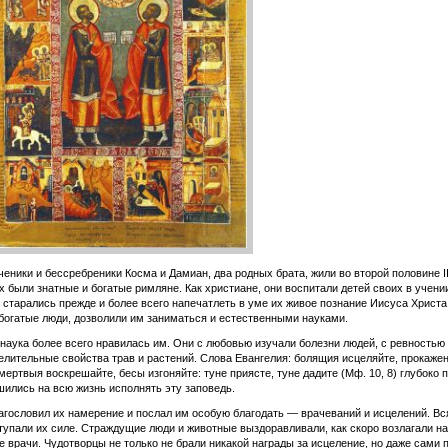
еники и бессребреники Косма и Дамиан, два родных брата, жили во второй половине III
х были знатные и богатые римляне. Как христиане, они воспитали детей своих в учени
 старались прежде и более всего напечатлеть в уме их живое познание Иисуса Христа,
 богатые люди, дозволили им заниматься и естественными науками.
наука более всего нравилась им. Они с любовью изучали болезни людей, с ревностью
елительные свойства трав и растений. Слова Евангелия: болящия исцеляйте, прокаже
мертвыя воскрешайте, бесы изгоняйте: туне приясте, туне дадите (Мф. 10, 8) глубоко 
шились на всю жизнь исполнять эту заповедь.
агословил их намерение и послал им особую благодать — врачеваний и исцелений. Вс
тупали их силе. Страждущие люди и животные выздоравливали, как скоро возлагали на
е врачи. Чудотворцы не только не брали никакой награды за исцеление, но даже сами 