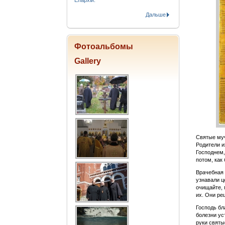
Епархіи.
Дальше
Фотоальбомы
Gallery
Святые муч
Родители и
Господнем,
потом, как
Врачебная 
узнавали ц
очищайте, 
их. Они ре
Господь бл
болезни ус
руки святы