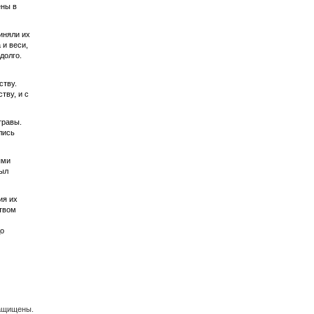
ены в
иняли их
 и веси,
долго.
ству.
тву, и с
травы.
лись
ями
рыл
ия их
ством
до
защищены.