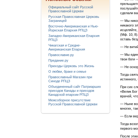
прельщаете
Официальный сайт Русской
послушайте
Православной Церкви
сделали ва
Русская Православная Церковь
Заграницей
— Мы никог
никакого з
Восточно-Американская и Нью-
исцеляйте,
Йоркская Епархия РПЦЗ
(Мф. 10, 8
Западно-Американская Епархия
оставь без
РПЦЗ
Чикагская и Средне-
— Не витий
Американская Епархия
— Мы едино
Православие.ру
твои боги 
Предание.ру
Приходы-Церковь это Жизнь
— Не оскор
О любви, браке и семье
Тогда свят
Православный Магазин при
истинного,
Синоде РПЦЗ
Объединенный сайт Патриарших
При сих сл
приходов Канады и приходов
«Велик Бог
Канадской епархии РПЦЗ
врачей, чт
Межсоборное присутствие
— Ныне вои
Русской Православной Церкви
многих, та
— Если вер
Тогда возо
первого мо
После этих