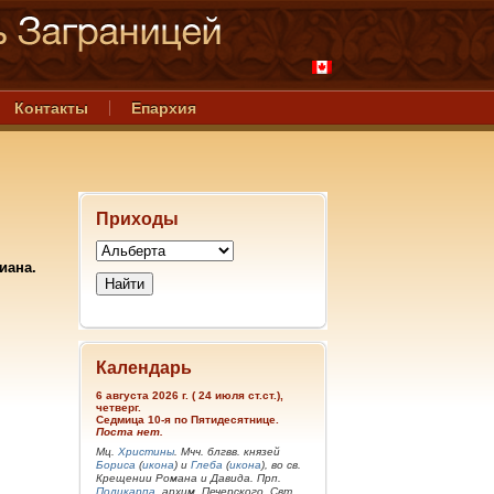
Контакты
Епархия
Приходы
иана.
Календарь
6 августа 2026 г. ( 24 июля ст.ст.),
четверг.
Седмица 10-я по Пятидесятнице.
Поста нет.
Мц.
Христины
. Мчч. блгвв. князей
Бориса
(
икона
) и
Глеба
(
икона
), во св.
Крещении Романа и Давида. Прп.
Поликарпа
, архим. Печерского. Свт.