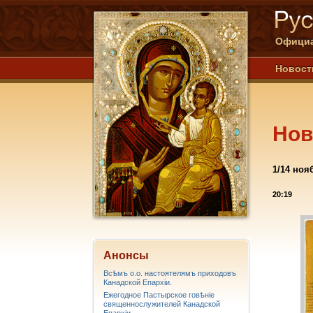
Официа
Новост
Нов
1/14 ноя
20:19
Анонсы
Всѣмъ о.о. настоятелямъ приходовъ
Канадской Епархiи.
Ежегодное Пастырское говѣніе
священнослужителей Канадской