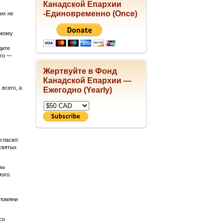
Канадской Епархии
-Единовременно (Once)
их не
икому
дите
ого —
Жертвуйте в Фонд
Канадской Епархии —
всего, а
Ежегодно (Yearly)
гласил:
 святых
вы
мого.
 помяни
со