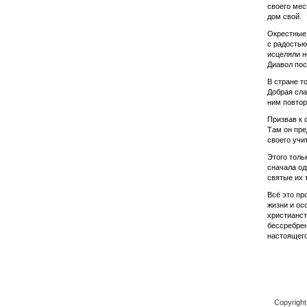
своего мес
дом свой.
Окрестные 
с радостью
исцеляли н
Диавол пос
В стране т
Добрая сла
ним повтор
Призвав к 
Там он пре
своего учи
Этого толь
сначала од
святые их 
Всё это пр
жизни и ос
христианст
бессребрен
настоящег
Copyrigh