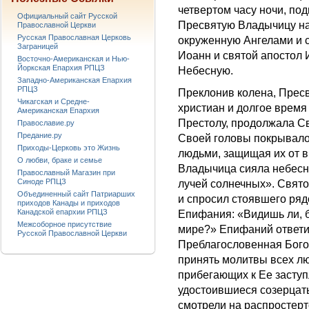
четвертом часу ночи, под
Официальный сайт Русской
Пресвятую Владычицу на
Православной Церкви
Русская Православная Церковь
окруженную Ангелами и 
Заграницей
Иоанн и святой апостол
Восточно-Американская и Нью-
Йоркская Епархия РПЦЗ
Небесную.
Западно-Американская Епархия
РПЦЗ
Преклонив колена, Пресв
Чикагская и Средне-
христиан и долгое время
Американская Епархия
Престолу, продолжала Св
Православие.ру
Предание.ру
Своей головы покрывало
Приходы-Церковь это Жизнь
людьми, защищая их от 
О любви, браке и семье
Владычица сияла небесно
Православный Магазин при
Синоде РПЦЗ
лучей солнечных». Свято
Объединенный сайт Патриарших
и спросил стоявшего ряд
приходов Канады и приходов
Канадской епархии РПЦЗ
Епифания: «Видишь ли, б
Межсоборное присутствие
мире?» Епифаний ответил
Русской Православной Церкви
Преблагословенная Бого
принять молитвы всех л
прибегающих к Ее засту
удостоившиеся созерцат
смотрели на распростер