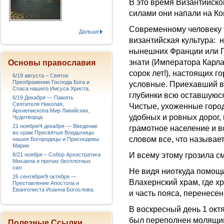
В это время Византийск
силами они напали на Ко
Современному человеку 
Дальше
византийская культура: н
нынешних Франции или Г
знати (Императора Карла 
Основы православия
сорок лет!), настоящих г
6/19 августа – Святое
Преображение Господа Бога и
условные. Приехавший в
Спаса нашего Иисуса Христа.
глубинки всю оставшуюся
6/19 Декабря — Память
Святителя Николая,
Чистые, ухоженные город
Архиепископа Мир Ликийских,
удобных и ровных дорог,
Чудотворца.
21 ноября/4 декабря — Введение
грамотное население и в
во храм Пресвятыя Владычицы
словом все, что называе
нашея Богородицы и Приснодевы
Марии
И всему этому грозила с
8/21 ноября – Собор Архистратига
Михаила и прочих бесплотных
сил
Не видя ниоткуда помощи
26 сентября/9 октября —
Влахернский храм, где х
Преставление Апостола и
Евангелиста Иоанна Богослова.
и часть пояса, перенесе
В воскресный день 1 окт
был переполнен молящим
Полезные Ссылки