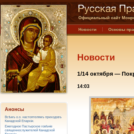
Официальный сайт Монре
Новости
Основы пр
Новости
1/14 октября — По
14:03
Анонсы
Всѣмъ о.о. настоятелямъ приходовъ
Канадской Епархiи.
Ежегодное Пастырское говѣніе
священнослужителей Канадской