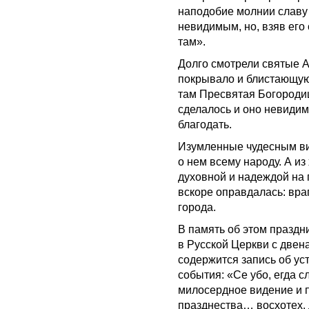
наподобие молнии славу 
невидимым, но, взяв его
там».
Долго смотрели святые 
покрывало и блистающую
там Пресвятая Богородиц
сделалось и оно невиди
благодать.
Изумленные чудесным ви
о нем всему народу. А из
духовной и надеждой на
вскоре оправдалась: вра
города.
В память об этом празд
в Русской Церкви с двен
содержится запись об ус
события: «Се убо, егда 
милосердное видение и п
празднества… восхотех, 