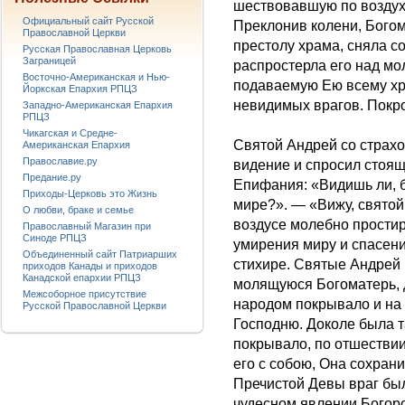
шествовавшую по воздуху
Официальный сайт Русской
Преклонив колени, Богом
Православной Церкви
престолу храма, сняла с
Русская Православная Церковь
Заграницей
распростерла его над м
Восточно-Американская и Нью-
подаваемую Ею всему хр
Йоркская Епархия РПЦЗ
невидимых врагов. Покро
Западно-Американская Епархия
РПЦЗ
Чикагская и Средне-
Святой Андрей со страхо
Американская Епархия
Православие.ру
видение и спросил стоящ
Предание.ру
Епифания: «Видишь ли, б
Приходы-Церковь это Жизнь
мире?». — «Вижу, святой
О любви, браке и семье
воздусе молебно прости
Православный Магазин при
Синоде РПЦЗ
умирения миру и спасени
Объединенный сайт Патриарших
стихире. Святые Андрей
приходов Канады и приходов
Канадской епархии РПЦЗ
молящуюся Богоматерь, 
Межсоборное присутствие
народом покрывало и на
Русской Православной Церкви
Господню. Доколе была 
покрывало, по отшествии
его с собою, Она сохран
Пречистой Девы враг был
чудесном явлении Богоро