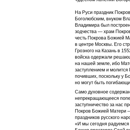
На Руси праздник Покров
Боголюбским, внуком Вла
Владимира был построен
зодчества — храм Покров
честь Покрова Божией М
в центре Москвы. Его ст
Грозного на Казань в 15
войска одержали решающ
на нашей земле, ибо Мат
заступлением и молится 
почивших, поскольку у Бо
но могут быть погибающи
Само духовное содержан
непрекращающееся попеч
заступничество за нас п
Покров Божией Матери 
праздников русского нар
«И мы сегодня радуемся 