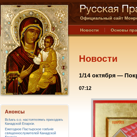
Официальный сайт Монре
Новости
Основы пр
Новости
1/14 октября — По
07:12
Анонсы
Всѣмъ о.о. настоятелямъ приходовъ
Канадской Епархiи.
Ежегодное Пастырское говѣніе
священнослужителей Канадской