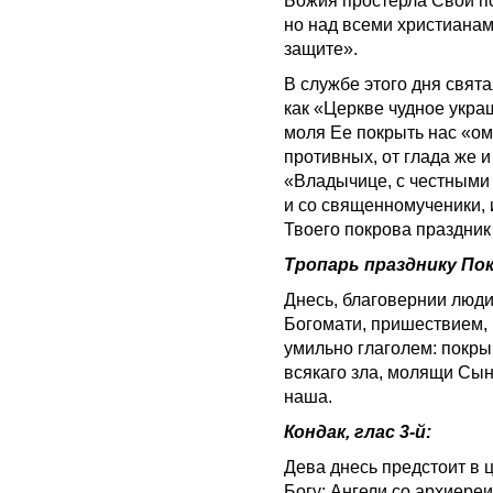
Божия простерла Свой по
но над всеми христианам
защите».
В службе этого дня свят
как «Церкве чудное укра
моля Ее покрыть нас «о
противных, от глада же 
«Владычице, с честными
и со священномученики, 
Твоего покрова праздник
Тропарь празднику Пок
Днесь, благовернии люди
Богомати, пришествием, 
умильно глаголем: покры
всякаго зла, молящи Сын
наша.
Кондак, глас 3-й:
Дева днесь предстоит в 
Богу: Ангели со архиере