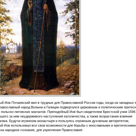
й Иов Почаевский жил в трудные для Православной России годы, когда на западных 
равославный народ Волыни и Галиции подвергался церковным и политическим притес
 польско-литовских магнатов. Преподобный Иов был свидетелем Брестской унии 1596 
шего за ним неудержимого наступления католичества, а также возрастания влияния
изма. Будучи игуменом монастыря и пользуясь огромным духовным авторитетом,
й Иов использовал все свои возможности для борьбы с инославными и еретическими
на народное сознание, для укрепления Православия.