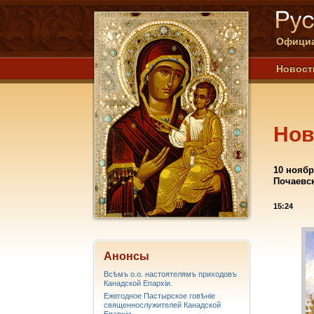
Официа
Новост
Нов
10 ноябр
Почаевск
15:24
Анонсы
Всѣмъ о.о. настоятелямъ приходовъ
Канадской Епархiи.
Ежегодное Пастырское говѣніе
священнослужителей Канадской