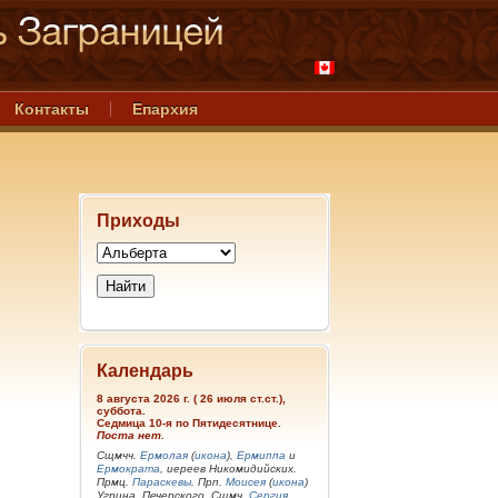
Контакты
Епархия
Приходы
Календарь
8 августа 2026 г. ( 26 июля ст.ст.),
суббота.
Седмица 10-я по Пятидесятнице.
Поста нет.
Сщмчч.
Ермолая
(
икона
),
Ермиппа
и
Ермократа
, иереев Никомидийских.
Прмц.
Параскевы
. Прп.
Моисея
(
икона
)
Угрина, Печерского. Сщмч.
Сергия