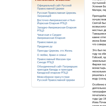
пустынной:
Официальный сайт Русской
Успения Бо
Православной Церкви
Матери, пе
Русская Православная Церковь
Заграницей
Преподобны
почувствов
Восточно-Американская и Нью-
Святой был
Йоркская Епархия РПЦЗ
возвысился
Западно-Американская Епархия
местных дв
РПЦЗ
Тамашевски
Чикагская и Средне-
камне отпе
Американская Епархия
икона Божи
Православие.ру
что соверш
Предание.ру
Это был пе
Приходы-Церковь это Жизнь
году на об
О любви, браке и семье
Гойской, п
Православный Магазин при
земельные 
Синоде РПЦЗ
Фирлея пос
Объединенный сайт Патриарших
монастырь.
приходов Канады и приходов
нескольких
Канадской епархии РПЦЗ
решилась в
Межсоборное присутствие
воду (сосе
Русской Православной Церкви
Особенно в
деятельнос
типография
печатались
годы (до 1
Иова Почае
также выпи