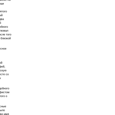
мая
ятого
ый
два
й
обного
твовал
сле того
 близкой
есное
ой
фей,
вскую
есте со
х
добного
афистом
того о
есные
было
 во имя