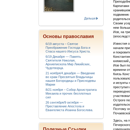
Преподобны
Карпатами 
хранившему
подвижник 
Дальше
родительск
Своим усер
нем больши
Иов, на тр
Основы православия
(впоследст
Известия о
6/19 августа – Святое
Преображение Господа Бога и
начали при
Спаса нашего Иисуса Христа.
и покровит
6/19 Декабря — Память
Константин
Святителя Николая,
княжеский 
Архиепископа Мир Ликийских,
Иов был по
Чудотворца.
времени от
21 ноября/4 декабря — Введение
Князь Конс
во храм Пресвятыя Владычицы
пользовалс
нашея Богородицы и Приснодевы
и иезуиты 
Марии
преступил 
8/21 ноября – Собор Архистратига
переводчес
Михаила и прочих бесплотных
участвовал
сил
Остроге пе
26 сентября/9 октября —
издательск
Преставление Апостола и
Поэтому он
Евангелиста Иоанна Богослова.
Почаевской
Здесь, на 
Печерского
Полезные Ссылки
совершилос