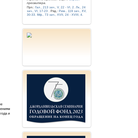
пресвитера.
Прп.:
Гал., 213 зач., V, 22 - VI, 2.
Лк., 24
зач., VI, 17-23
. Ряд.:
Рим., 119 зач., XV,
30-33.
Мф., 73 зач., XVII, 24 - XVIII, 4.
ее
нениям
года и