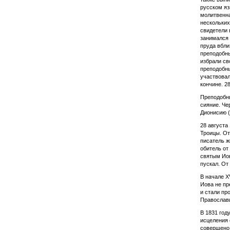
русском яз
молитвенна
нескольких
свидетели 
занимался 
пруда вбли
преподобны
избрали св
преподобны
участвовал
кончине. 2
Преподобны
сияние. Че
Дионисию (
28 августа
Троицы. От
писатель ж
обитель от
святым Иов
пускал. От
В начале X
Иова не пр
и стали пр
Православ
В 1831 год
исцеления 
совершено 