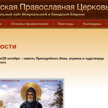
льный сайт Монреальской и Канадской Епархии
и
Основы православия
Приходы
Календарь
ости
я/28 октября – память Преподобного Иова, игумена и чудотворца
ого.