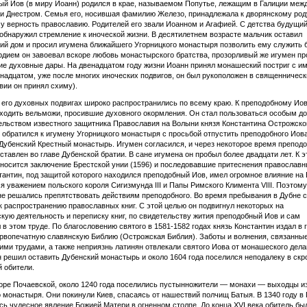
й Иов (в миру Иоанн) родился в крае, называемом Попутье, лежащим в Галиции меж
и Днестром. Семья его, носившая фамилию Железо, принадлежала к дворянскому род
 верность православию. Родителей его звали Иоанном и Агафией. С детства будущи
обнаружил стремление к иноческой жизни. В десятилетнем возрасте мальчик оставил
ий дом и просил игумена ближайшего Угорницкого монастыря позволить ему служить 
дием он завоевал вскоре любовь монастырского братства, прозорливый же игумен пр
е духовные дары. На двенадцатом году жизни Иоанн принял монашеский постриг с и
инадцатом, уже после многих иноческих подвигов, он был рукоположен в священническ
вии он принял схиму).
 его духовных подвигах широко распространились по всему краю. К преподобному Ио
ходить вельможи, просившие духовного окормления. Он стал пользоваться особым д
ельством известного защитника Православия на Волыни князя Константина Острожског
 обратился к игумену Угорницкого монастыря с просьбой отпустить преподобного Иова
Дубенский Крестный монастырь. Игумен согласился, и через некоторое время препод
ставлен во главе Дубенской братии. В сане игумена он пробыл более двадцати лет. К 
носится заключение Брестской унии (1596) и последовавшие притеснения православн
тантин, под защитой которого находился преподобный Иов, имел огромное влияние на
я уважением польского короля Сигизмунда III и Папы Римского Климента VIII. Поэтом
не решались препятствовать действиям преподобного. Во время пребывания в Дубне 
к распространению православных книг. С этой целью он подвигнул некоторых на
кую деятельность и переписку книг, по свидетельству жития преподобный Иов и сам
 в этом труде. По благословению святого в 1581-1582 годах князь Константин издал в г
рвопечатную славянскую Библию (Острожская Библия). Заботы и волнения, связанные
ими трудами, а также неприязнь латинян отвлекали святого Иова от монашеского дела
 решил оставить Дубенский монастырь и около 1604 года поселился неподалеку в ск
 обители.
горе Почаевской, около 1240 года поселились пустынножители — монахи — выходцы из
 монастыря. Они покинули Киев, спасаясь от нашествий полчищ Батыя. В 1340 году в
ь чудесное явление Божией Матери в огненном столпе. До конца XVI века обитель бы