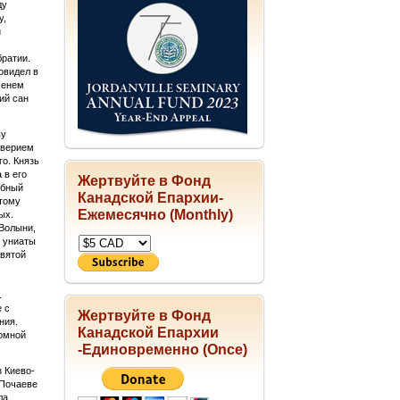
ду
у,
й
братии.
овидел в
менем
ий сан
ву
оверием
о. Князь
 в его
Жертвуйте в Фонд
обный
Канадской Епархии-
этому
Ежемесячно (Monthly)
ых.
 Волыни,
у униаты
святой
.
 с
Жертвуйте в Фонд
ния.
Канадской Епархии
ромной
-Единовременно (Once)
 Киево-
 Почаеве
ла