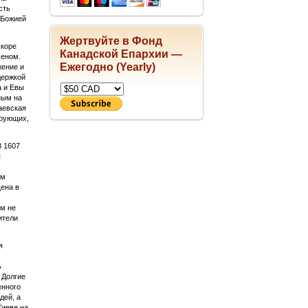
сть
 Божией
Жертвуйте в Фонд
скоре
Канадской Епархии —
меном.
Ежегодно (Yearly)
жение и
держкой
а и Евы
ным на
аевская
ерующих,
В 1607
я
ом
щена в
ем не
ители
я
ь
 Долгие
енного
дей, а
Киеве на