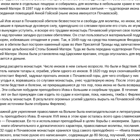
 иноки жили в отдельных пещерах и собирались для молитвы в небольшом храме в че
жией Матери. В 1597 году в обители появилась великая святыня — чудотворная икона
реданная помещицей Анной Гойской (ныне икона именуется Почаевской).
й Иов искал в Почаевской обители безвестности и свободы для молитвы, но иноки, в
авшие в пришельце духовную силу, единодушно со слезами просили его стать их игу
 вынужден уступить, и вскоре его трудами монастырь Почаевский упрочил свое поло
 над прочими западно-русскими обителями. Он стал пользоваться материальной под
орян, избежавших отпадения в унию. Так, в 1649 году на средства помещиков Феодор
х в обители был построен каменный храм во Имя Пресвятой Троицы над запечатлен
чатком цельбоносной Стопы Божией Матери. Туда же была передана чудотворная Поч
ей Матери. Икона была установлена над Царскими вратами, откуда опускалась для в
ается и доныне.
риод расцвета монастыря. Число иноков в нем сильно возросло. Но были и бедствия. 
итель напали татары и, ограбив, убили одного из иноков. В 1620 году внук скончавшейс
ротестант Фирлей, задумал прогнать иноков с Почаевской горы, для чего отобрал у них
угодья и, ворвавшись со слугами монастырь, унес чудотворную икону. После этого д
тигли бедствия и болезни, не прекращавшиеся до тех пор, пока икона не была возвра
 Эти события побудили преподобного Иова к большим и скорбным трудам. В течение
 лет он был принужден сам ездить по судам и конторам, пока, наконец, тяжба с Фирле
 пользу монастыря. В результате огромных усилий удалось вырыть на Почаевской об
дние источники были отобраны Фирлеем).
ажной для укрепления православия на Волыни была книгоиздательская и литературна
ть преподобного Иова. В начале XVII века в этом крае осталась всего одна славянская
 — Почаевская. Ее-то и использовал преподобный в целях борьбы с иноверием. Здес
 книги обличительного и догматического характера, православные молитвы, послания.
932 года) в Почаевском монастыре хранился труд самого преподобного — «Книга блаж
вского, властною рукою его написанная», содержащая до 80 бесед, поучений, пропове
ски из святоотеческих аскетических и полемических сочинений (издана в 1884 году в 