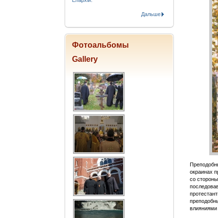
Епархіи.
Дальше
Фотоальбомы
Gallery
Преподобны
окраинах п
со стороны
последовав
протестант
преподобны
влияниями 