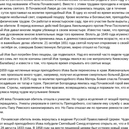
ыке под названием «Пчела Почаевская»). Вместе с этими трудами проходила и незри
я жизнь святого. В Почаевской Лавре до сих пор сохранилась пещера, где в течение
 суток простаивал на молитве преподобный Иов. В одну из ночей во время молитвы св
видели необычный свет, озаривший пещеру. Кроме молитвы и Богомыслия, преподобн
физическим трудом. Он работал в монастырском саду, при его участии были вырыты 
зи обители. В период военных действий Богдана Хмельницкого против Речи Посполито
й Иов давал многим людям убежище в своем монастыре. Известно также, что препод
оим духовником многие влиятельные люди того времени. Вплоть до 1649 года игуменс
й Иов. Он назначил себе преемника лишь в девяностовосьмилетнем возрасте, но и по
 в важнейших делах обители. 21 октября 1651 года святой получил откровение о своей
8 октября он, совершив Божественную Литургию, мирно отошел ко Господу.
й Иов был погребен близ пещеры, где подвизался. Над его могилой часто видели чуд
рез семь лет после кончины святой Иов трижды явился во сне митрополиту Киевскому
Балабану) и извести о том, что пришло время открывать его святые мощи.
 1659 года нетленные мощи преподобного Иова были перенесены в храм Живоначальн
 них произошло много чудес, например, получил исцеление смертельно больной Доси
ития святого. В 1675 году по молитве преподобного Иова Матерь Божия спасла Почае
 осадивших ее татар и турок. Пресвятая Богородица явилась над Почаевской горой вм
ом. Стрелы, направляемые в Нее врагами, возвращались назад и поражали тех, кто и
 ужаса перед чудом мусульмане бежали.
VIII века Почаевская обитель отошла к униатам. Но чудеса исцеления от мощей препо
екращались. Униаты уверовали в святость Преподобного, составили ему службу с ак
осить Папу Римского канонизировать его. Но Папа отказал им по причине ревности свя
ии.
у Почаевская обитель вновь вернулась в ведение Русской Православной Церкви. Чуд
от мощей преподобного Иова побудили Святейший Синод вторично открыть их, что и 
28 августа 1833 года. В 1858 году на месте пещерной церкви был устроен новый храм