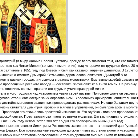
Димитрий (в миру Даниил Саввич Туптало)
,
прежде всего знаменит тем, что составил 
вестные как Четьи-Минеи (т.е. месячные чтения), над которыми он трудился более 20 л
ятитель в 1651 году под Киевом и был, как сказано, наречен Даниилом. В 17 лет о
в монахи с именем Димитрий. Отличаясь даром слова, святитель Димитрий был
ком в разных городах и игуменом в разных монастырях. Ему выпал жребий сделать в
ло просвещения русского народа — составить жития святых в 12-ти томах. Не раз ему 
ты являлись святые, правили его труды и учили праведной жизни.
 много трудился над устроением жизни своей паствы. При своем доме он открыл 
духовенства и сам следил за их образованием. В посланиях архиереям, святитель нас
ть достойными своего звания, как проповедовать раскольникам. Но еще большим поуч
жизнь святителя Димитрия: кроткий и мягкий в управлении, он был примером в молитве
 Проповеди его отличались простотой и живостью. Его глубоко чтила вся православна
царской семьи. Преставился святитель во время молитвы. Его так и нашли, стоящим н
 нынешнем году исполняется 300 лет со дня его праведной кончины (1709 год)
ные святителем Димитрием Ростовским жития святых — это великий дар Русской
ой Церкви. Все православные верующие должны читать их с вниманием и усердием..
и своих книг святитель пользовался не только древними письменными источниками, н