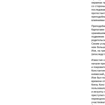
окраинах п
со стороны
последовав
протестант
преподобны
влияниями 
Преподобны
Карпатами 
хранившему
подвижник 
родительск
Своим усер
нем больши
Иов, на тр
(впоследст
Известия о
начали при
и покровит
Константин
княжеский 
Иов был по
времени от
Князь Конс
пользовалс
и иезуиты 
преступил 
переводчес
участвовал