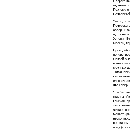
Остроге пе
издательск
Поэтому он
Почаевской
Здесь, на 
Печерского
совершилос
пустынной:
Успения Бо
Матери, пе
Преподобны
почувствов
Святой был
возвысился
местных дв
Тамашевски
камне отпе
икона Божи
что соверш
Это был пе
году на об
Гойской, п
земельные 
Фирлея пос
монастырь.
нескольких
решилась в
воду (сосе