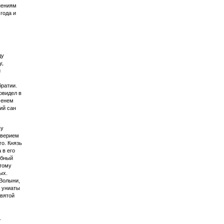
нениям
года и
ду
у,
й
братии.
овидел в
менем
ий сан
ву
оверием
о. Князь
 в его
обный
этому
ых.
 Волыни,
у униаты
святой
.