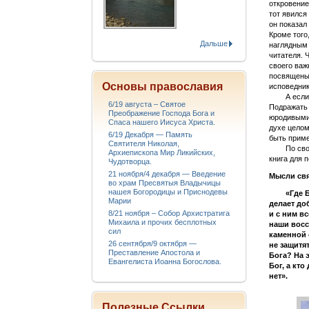
откровение
тот явился
он показал
Кроме того
Дальше
наглядным 
читателя. 
своего важ
посвящены 
Основы православия
исповедник
А если мы
6/19 августа – Святое
Подражать 
Преображение Господа Бога и
юродивыми.
Спаса нашего Иисуса Христа.
духе целом
6/19 Декабря — Память
быть приме
Святителя Николая,
По своей 
Архиепископа Мир Ликийских,
книга для 
Чудотворца.
21 ноября/4 декабря — Введение
Мысли свя
во храм Пресвятыя Владычицы
нашея Богородицы и Приснодевы
«Где Бог,
Марии
делает доб
8/21 ноября – Собор Архистратига
и с ним вс
Михаила и прочих бесплотных
наши восст
сил
каменной 
26 сентября/9 октября —
не защитят
Преставление Апостола и
Бога? На 
Евангелиста Иоанна Богослова.
Бог, а кто
нет».
Полезные Ссылки