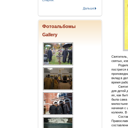
Епархіи.
Дальше
Фотоальбомы
Gallery
Святитель 
святых, из
Родился св
постригся 
проповедни
вклад в де
время рабо
Святитель
для детей 
их, как бы
была сама 
милостыне.
начиная с 
коленях. В
Составлен
Православн
составлени