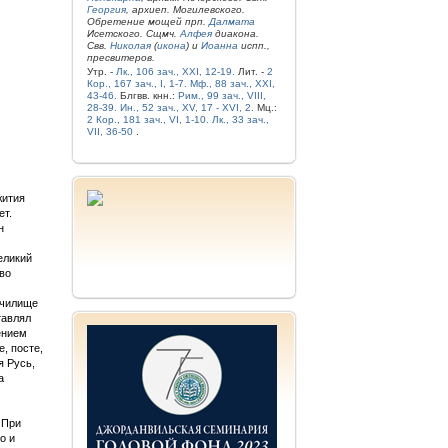
Георгия
, архиеп. Могилевского.
Обретение мощей прп.
Далмата
Исетского. Сщмч.
Алфея
диакона.
Свв.
Николая
(
икона
) и
Иоанна
испп.,
пресвитеров.
Утр. -
Лк., 106 зач., XXI, 12-19.
Лит. -
2
Кор., 167 зач., I, 1-7.
Мф., 88 зач., XXI,
43-46.
Блгвв. кнн.:
Рим., 99 зач., VIII,
28-39.
Ин., 52 зач., XV, 17 - XVI, 2.
Мц.:
2 Кор., 181 зач., VI, 1-10.
Лк., 33 зач.,
VII, 36-50
.
жития
ет.
н
еликий
во
училище
тавлял
ением
, посте,
я Русь,
а
 При
о и