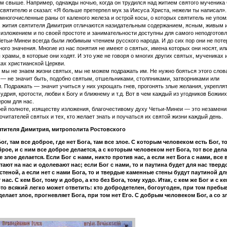
м свыше. Например, однажды ночью, когда он трудился над житием святого мученика
 святителю и сказал: «Я больше претерпел мук за Иисуса Христа, нежели ты написал»
 многочисленные раны от каленого железа и острой косы, о которых святитель не упом
, жития святителя Димитрия отличаются назидательным содержанием, ясным, живым 
изложением и по своей простоте и занимательности доступны для самого неподготов
Четьи-Минеи всегда были любимым чтением русского народа. И до сих пор они не поте
ного значения. Многие из нас понятия не имеют о святых, имена которых они носят, ил
храмы, в которые они ходят. И это уже не говоря о многих других святых, мучениках 
ах христианской Церкви.
 не знаем жизни святых, мы не можем подражать им. Не нужно бояться этого слов
— не значит быть, подобно святым, отшельниками, столпниками, затворниками или
 Подражать — значит учиться у них укрощать гнев, прогонять злые желания, укрепля
удрия, кротости, любви к Богу и ближнему и т.д. Вот в чем каждый из угодников Божии
ром для нас.
полноте, изяществу изложения, благочестивому духу Четьи-Минеи — это незамен
почитателей святых и тех, кто желает знать и поучаться их святой жизни каждый день.
тителя Димитрия, митрополита Ростовского
 там все доброе, где нет Бога, там все злое. С которым человеком есть Бог, то
рое, и с ним все доброе делается, а с которым человеком нет Бога, тот все дела
е злое делается. Если Бог с нами, никто против нас, а если нет Бога с нами, все 
ают на нас и одолевают нас; если Бог с нами, то и паутина будет для нас тверд
стеной, а если нет с нами Бога, то и твердые каменные стены будут паутиной для
 нас. С кем Бог, тому и добро, а кто без Бога, тому худо. Итак, с кем же Бог и с ке
это всякий легко может ответить: кто добродетелен, богоугоден, при том пребы
 делает злое, прогневляет Бога, при том нет Его. С добрым человеком Бог, а со 