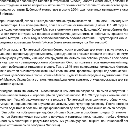
рвопечатную славянскую Библию (Острожская Библия). Заботы и волнения, связанные
ими трудами, а также неприязнь латинян отвлекали святого Иова от монашеского дела
 решил оставить Дубенский монастырь и около 1604 года поселился неподалеку в ск
 обители.
горе Почаевской, около 1240 года поселились пустынножители — монахи — выходцы из
 монастыря. Они покинули Киев, спасаясь от нашествий полчищ Батыя. В 1340 году в
ь чудесное явление Божией Матери в огненном столпе. До конца XVI века обитель бы
 иноки жили в отдельных пещерах и собирались для молитвы в небольшом храме в че
жией Матери. В 1597 году в обители появилась великая святыня — чудотворная икона
реданная помещицей Анной Гойской (ныне икона именуется Почаевской).
й Иов искал в Почаевской обители безвестности и свободы для молитвы, но иноки, в
авшие в пришельце духовную силу, единодушно со слезами просили его стать их игу
 вынужден уступить, и вскоре его трудами монастырь Почаевский упрочил свое поло
 над прочими западно-русскими обителями. Он стал пользоваться материальной под
орян, избежавших отпадения в унию. Так, в 1649 году на средства помещиков Феодор
х в обители был построен каменный храм во Имя Пресвятой Троицы над запечатлен
чатком цельбоносной Стопы Божией Матери. Туда же была передана чудотворная Поч
ей Матери. Икона была установлена над Царскими вратами, откуда опускалась для в
ается и доныне.
риод расцвета монастыря. Число иноков в нем сильно возросло. Но были и бедствия. 
итель напали татары и, ограбив, убили одного из иноков. В 1620 году внук скончавшейс
ротестант Фирлей, задумал прогнать иноков с Почаевской горы, для чего отобрал у них
угодья и, ворвавшись со слугами монастырь, унес чудотворную икону. После этого д
тигли бедствия и болезни, не прекращавшиеся до тех пор, пока икона не была возвра
 Эти события побудили преподобного Иова к большим и скорбным трудам. В течение
 лет он был принужден сам ездить по судам и конторам, пока, наконец, тяжба с Фирле
 пользу монастыря. В результате огромных усилий удалось вырыть на Почаевской об
дние источники были отобраны Фирлеем).