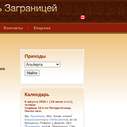
Контакты
Епархия
Приходы
ого
Календарь
6 августа 2026 г. ( 24 июля ст.ст.),
четверг.
Седмица 10-я по Пятидесятнице.
Поста нет.
Мц.
Христины
. Мчч. блгвв. князей
Бориса
(
икона
) и
Глеба
(
икона
), во св.
Крещении Романа и Давида. Прп.
Поликарпа
, архим. Печерского. Свт.