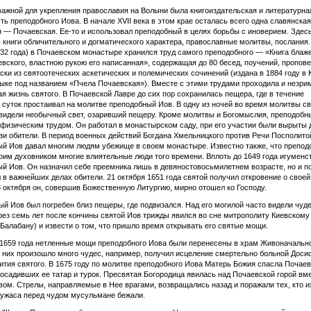
ажной для укрепления православия на Волыни была книгоиздательская и литературна
ть преподобного Иова. В начале XVII века в этом крае осталась всего одна славянская
 — Почаевская. Ее-то и использовал преподобный в целях борьбы с иноверием. Здес
 книги обличительного и догматического характера, православные молитвы, послания.
932 года) в Почаевском монастыре хранился труд самого преподобного — «Книга блаж
вского, властною рукою его написанная», содержащая до 80 бесед, поучений, пропове
ски из святоотеческих аскетических и полемических сочинений (издана в 1884 году в 
ыке под названием «Пчела Почаевская»). Вместе с этими трудами проходила и незри
я жизнь святого. В Почаевской Лавре до сих пор сохранилась пещера, где в течение
 суток простаивал на молитве преподобный Иов. В одну из ночей во время молитвы св
видели необычный свет, озаривший пещеру. Кроме молитвы и Богомыслия, преподобн
физическим трудом. Он работал в монастырском саду, при его участии были вырыты 
зи обители. В период военных действий Богдана Хмельницкого против Речи Посполито
й Иов давал многим людям убежище в своем монастыре. Известно также, что препод
оим духовником многие влиятельные люди того времени. Вплоть до 1649 года игуменс
й Иов. Он назначил себе преемника лишь в девяностовосьмилетнем возрасте, но и по
 в важнейших делах обители. 21 октября 1651 года святой получил откровение о своей
8 октября он, совершив Божественную Литургию, мирно отошел ко Господу.
й Иов был погребен близ пещеры, где подвизался. Над его могилой часто видели чуд
рез семь лет после кончины святой Иов трижды явился во сне митрополиту Киевскому
Балабану) и извести о том, что пришло время открывать его святые мощи.
 1659 года нетленные мощи преподобного Иова были перенесены в храм Живоначальн
 них произошло много чудес, например, получил исцеление смертельно больной Доси
ития святого. В 1675 году по молитве преподобного Иова Матерь Божия спасла Почае
 осадивших ее татар и турок. Пресвятая Богородица явилась над Почаевской горой вм
ом. Стрелы, направляемые в Нее врагами, возвращались назад и поражали тех, кто и
 ужаса перед чудом мусульмане бежали.