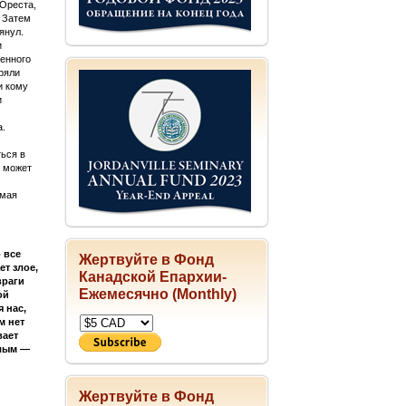
 Ореста,
. Затем
янул.
и
ленного
ряли
и кому
и
а.
ться в
х может
имая
 все
Жертвуйте в Фонд
ет злое,
Канадской Епархии-
враги
Ежемесячно (Monthly)
ой
 нас,
м нет
вает
злым —
Жертвуйте в Фонд