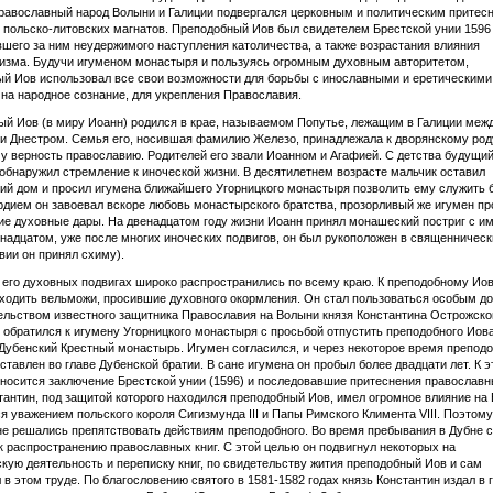
равославный народ Волыни и Галиции подвергался церковным и политическим притес
 польско-литовских магнатов. Преподобный Иов был свидетелем Брестской унии 1596 
шего за ним неудержимого наступления католичества, а также возрастания влияния
изма. Будучи игуменом монастыря и пользуясь огромным духовным авторитетом,
й Иов использовал все свои возможности для борьбы с инославными и еретическими
на народное сознание, для укрепления Православия.
й Иов (в миру Иоанн) родился в крае, называемом Попутье, лежащим в Галиции меж
и Днестром. Семья его, носившая фамилию Железо, принадлежала к дворянскому род
 верность православию. Родителей его звали Иоанном и Агафией. С детства будущи
обнаружил стремление к иноческой жизни. В десятилетнем возрасте мальчик оставил
ий дом и просил игумена ближайшего Угорницкого монастыря позволить ему служить 
дием он завоевал вскоре любовь монастырского братства, прозорливый же игумен пр
е духовные дары. На двенадцатом году жизни Иоанн принял монашеский постриг с и
инадцатом, уже после многих иноческих подвигов, он был рукоположен в священническ
вии он принял схиму).
 его духовных подвигах широко распространились по всему краю. К преподобному Ио
ходить вельможи, просившие духовного окормления. Он стал пользоваться особым д
ельством известного защитника Православия на Волыни князя Константина Острожског
 обратился к игумену Угорницкого монастыря с просьбой отпустить преподобного Иова
Дубенский Крестный монастырь. Игумен согласился, и через некоторое время препод
ставлен во главе Дубенской братии. В сане игумена он пробыл более двадцати лет. К 
носится заключение Брестской унии (1596) и последовавшие притеснения православн
тантин, под защитой которого находился преподобный Иов, имел огромное влияние на
я уважением польского короля Сигизмунда III и Папы Римского Климента VIII. Поэтом
не решались препятствовать действиям преподобного. Во время пребывания в Дубне 
к распространению православных книг. С этой целью он подвигнул некоторых на
кую деятельность и переписку книг, по свидетельству жития преподобный Иов и сам
 в этом труде. По благословению святого в 1581-1582 годах князь Константин издал в г