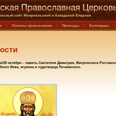
льный сайт Монреальской и Канадской Епархии
и
Основы православия
Приходы
Календарь
ости
я/28 октября – память Святителя Димитрия, Митрополита Ростовск
ного Иова, игумена и чудотворца Почаевского.