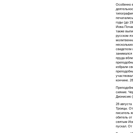
Особенно в
деятельнос
типография
печатались
годы (до 1
Иова Почае
также выпи
русском яз
молитвенна
нескольких
свидетели 
занимался 
пруда вбли
преподобны
избрали св
преподобны
участвовал
кончине. 2
Преподобны
сияние. Че
Дионисию (
28 августа
Троицы. От
писатель ж
обитель от
святым Иов
пускал. От