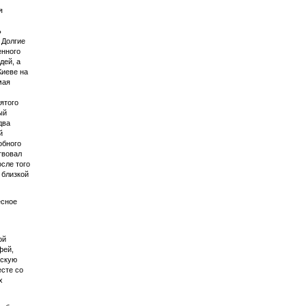
я
ь
 Долгие
енного
дей, а
Киеве на
мая
ятого
ый
два
й
обного
твовал
сле того
 близкой
есное
ой
фей,
вскую
есте со
х