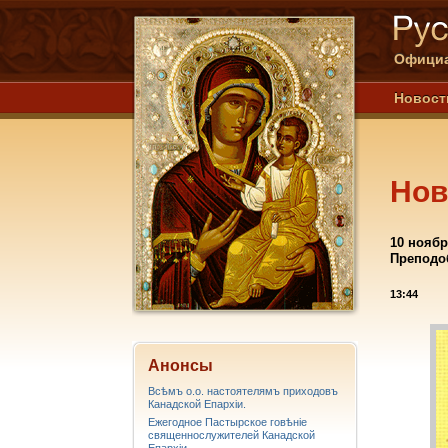
Официа
Новост
Нов
10 ноябр
Преподоб
13:44
Анонсы
Всѣмъ о.о. настоятелямъ приходовъ
Канадской Епархiи.
Ежегодное Пастырское говѣніе
священнослужителей Канадской