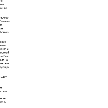
 с
ния.
ромной
 Киево-
 Почаеве
ла
сть
 Божией
скоре
меном.
жение и
держкой
а и Евы
ным на
аевская
ерующих,
В 1607
я
ом
щена в
ем не
ители