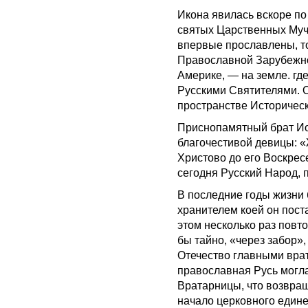
Икона явилась вскоре п
святых Царственных Муче
впервые прославлены, то
Православной Зарубежно
Америке, — на земле. г
Русскими Святителями. 
пространстве Историческ
Приснопамятный брат Ио
благочестивой девицы: 
Христово до его Воскре
сегодня Русский Народ, 
В последние годы жизни 
хранителем коей он пост
этом несколько раз повто
бы тайно, «через забор»,
Отечество главными врат
православная Русь могла
Вратарницы, что возвращ
начало церковного еди