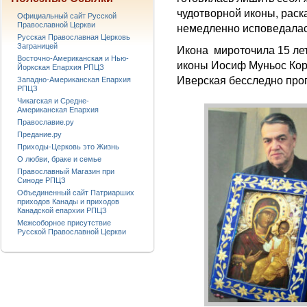
чудотворной иконы, раск
Официальный сайт Русской
Православной Церкви
немедленно исповедалас
Русская Православная Церковь
Заграницей
Икона мироточила 15 лет.
Восточно-Американская и Нью-
иконы Иосиф Муньос Корт
Йоркская Епархия РПЦЗ
Иверская бесследно пр
Западно-Американская Епархия
РПЦЗ
Чикагская и Средне-
Американская Епархия
Православие.ру
Предание.ру
Приходы-Церковь это Жизнь
О любви, браке и семье
Православный Магазин при
Синоде РПЦЗ
Объединенный сайт Патриарших
приходов Канады и приходов
Канадской епархии РПЦЗ
Межсоборное присутствие
Русской Православной Церкви