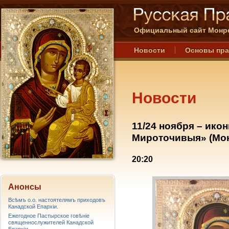
Официальный сайт Монре
Новости
Основы пр
Новости
11/24 ноября – ико
Мироточивыя» (Мон
20:20
Анонсы
Всѣмъ о.о. настоятелямъ приходовъ
Канадской Епархiи.
Ежегодное Пастырское говѣніе
священнослужителей Канадской