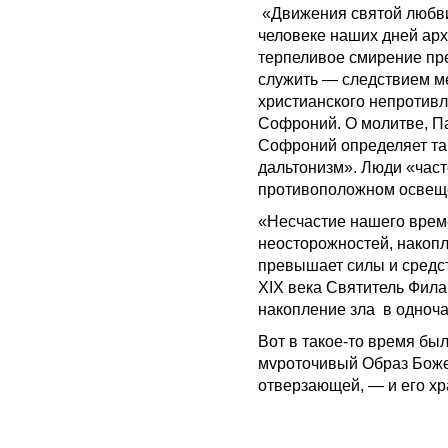
«Движения святой любви
человеке наших дней арх
терпеливое смирение пр
служить — следствием м
христианского непротивл
Софроний. О молитве, Па
Софроний определяет та
дальтонизм». Люди «част
противоположном освеще
«Несчастие нашего време
неосторожностей, накопл
превышает силы и средс
XIX века Святитель Фила
накопление зла в одноча
Вот в такое-то время бы
мvроточивый Образ Боже
отверзающей, — и его хр