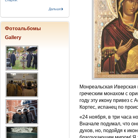
Епархіи.
Дальше
Фотоальбомы
Gallery
Монреальская Иверская 
греческим монахом с ор
году эту икону привез с
Кортес, испанец по про
«24 ноября, в три часа н
Вначале подумал, что он
духов, но, подойдя к ико
благоухающим миром! Я з