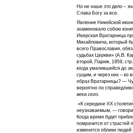
Но не наше это дело – зн
Слава Богу за все.
Явление Никейской икон
знаменовало собою коне
Иверская Вратарница пр
Михайловича, который б
всего Православия, обяза
судьбах Церкви» (А.В. Ка
второй, Париж, 1959, стр.
когда умалившейся до зе
сущим, и через них – ко
образ Вратарницы? — Чуд
вероятно по справедлив
века сего.
«К середине XX столетия
неузнаваемым, — говорит
Когда время будет прибл
помрачится от страстей п
изменятся облики людей 