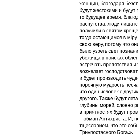
женщин, благодаря безст
будут жестокими и будут
то будущее время, благо
распутства, люди лишатс
получили в святом креще
тогда остающимся в мiру
свою веру, потому что он
было узреть свет познани
убежища в поисках облег
встречать препятствия и 
возжелает господствоват
и будет производить чуд
порочную мудрость несчас
что один человек с други
другого. Также будут лет
глубины морей, словно р
в приятностях будут пров
– обман Антихриста. И, н
тщеславием, что это собь
Триvпостасного Бога.».