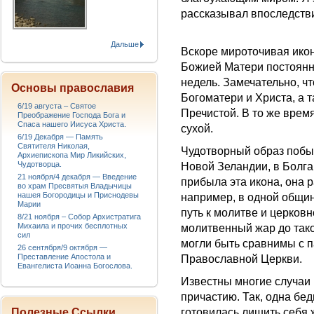
рассказывал впоследств
Дальше
Вскоре мироточивая икон
Божией Матери постоянн
недель. Замечательно, ч
Основы православия
Богоматери и Христа, а 
6/19 августа – Святое
Пречистой. В то же врем
Преображение Господа Бога и
Спаса нашего Иисуса Христа.
сухой.
6/19 Декабря — Память
Святителя Николая,
Чудотворный образ побы
Архиепископа Мир Ликийских,
Чудотворца.
Новой Зеландии, в Болга
21 ноября/4 декабря — Введение
прибыла эта икона, она р
во храм Пресвятыя Владычицы
нашея Богородицы и Приснодевы
например, в одной общин
Марии
путь к молитве и церков
8/21 ноября – Собор Архистратига
Михаила и прочих бесплотных
молитвенный жар до тако
сил
могли быть сравнимы с 
26 сентября/9 октября —
Преставление Апостола и
Православной Церкви.
Евангелиста Иоанна Богослова.
Известны многие случаи 
причастию. Так, одна бе
Полезные Ссылки
готовилась лишить себя 