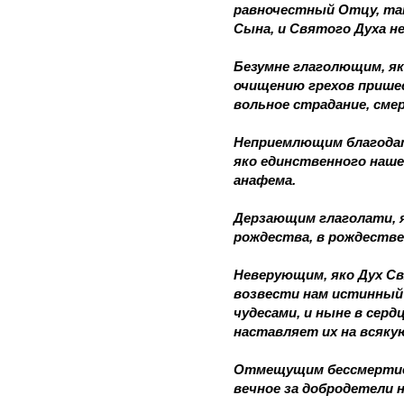
равночестный Отцу, та
Сына, и Святого Духа н
Безумне глаголющим, як
очищению грехов пришес
вольное страдание, смер
Неприемлющим благодат
яко единственного наше
анафема.
Дерзающим глаголати, 
рождества, в рождестве
Неверующим, яко Дух Св
возвести нам истинный 
чудесами, и ныне в сер
наставляет их на всяку
Отмещущим бессмертие д
вечное за добродетели на