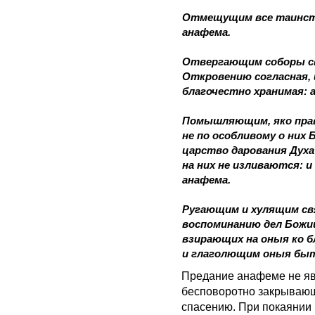
Отмещущим все таинств
анафема.
Отвергающим соборы св
Откровению согласная,
благочестно хранимая: 
Помышляющим, яко прав
не по особливому о них
царство дарования Духа
на них не изливаются: и
анафема.
Ругающим и хулящим св
воспоминанию дел Божии
взирающих на оныя ко б
и глаголющим оныя быт
Предание анафеме не явл
бесповоротно закрывающ
спасению. При покаянии