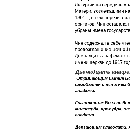
Литургии на середине х
Матери, возлежащими на
1801 г., в нем перечисля
еритиков. Чин оставался 
убраны имена государст
Чин содержал в себе чт
провозглашение Вечной 
Двенадцать анафематств
имени церкви до 1917 го
Двенадцать анаф
Отрицающим бытие Бож
самобытен и вся в нем 
анафема.
Глаголющим Бога не быт
милосерда, премудра, в
анафема.
Дерзающим глаголати, 