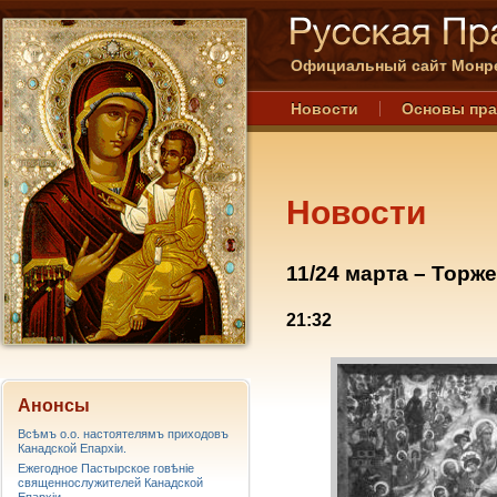
Официальный сайт Монре
Новости
Основы пр
Новости
11/24 марта – Торж
21:32
Анонсы
Всѣмъ о.о. настоятелямъ приходовъ
Канадской Епархiи.
Ежегодное Пастырское говѣніе
священнослужителей Канадской