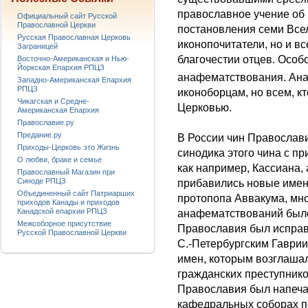
православное учение об 
Официальный сайт Русской
Православной Церкви
постановления семи Все
Русская Православная Церковь
иконопочитатели, но и в
Заграницей
благочестии отцев. Особ
Восточно-Американская и Нью-
Йоркская Епархия РПЦЗ
анафематствования. Ан
Западно-Американская Епархия
РПЦЗ
иконоборцам, но всем, к
Чикагская и Средне-
Церковью.
Американская Епархия
Православие.ру
Предание.ру
В России чин Православия
Приходы-Церковь это Жизнь
синодика этого чина с п
О любви, браке и семье
как например, Кассиана,
Православный Магазин при
Синоде РПЦЗ
прибавились новые имена
Объединенный сайт Патриарших
протопопа Аввакума, мно
приходов Канады и приходов
Канадской епархии РПЦЗ
анафематствований было 2
Межсоборное присутствие
Православия был исправ
Русской Православной Церкви
С.-Петербургским Гаврии
имен, которым возглашал
гражданских преступнико
Православия был напечат
кафедральных соборах п