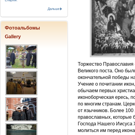
Епархіи.
Дальше
Фотоальбомы
Gallery
Торжество Православия 
Великого поста. Оно было
окончательной победы н
Учение о почитании икон
обычаем первых христиан
иконоборческая ересь, п
по многим странам. Цер
от язычников. Более 100
православных, которые б
Господа Нашего Иисуса Х
молиться им перед икон