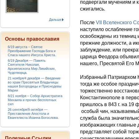
подвергали мучениям и 
сжигались.
Дальше
После
VII Вселенского С
наступило ослабление гон
освобождены из темниц 
Основы православия
прежние должности, а и
6/19 августа – Святое
заблуждение, или прекр
Преображение Господа Бога и
Спаса нашего Иисуса Христа.
царица Феодора объявила
6/19 Декабря — Память
нашего, Пресвятой Его Ма
Святителя Николая,
Архиепископа Мир Ликийских,
Чудотворца.
Избранный Патриархом К
21 ноября/4 декабря — Введение
во храм Пресвятыя Владычицы
тогда же особое праздн
нашея Богородицы и Приснодевы
торжественно восстанов
Марии
8/21 ноября – Собор Архистратига
Константинополе в перво
Михаила и прочих бесплотных
пришлось в 843 г. на 19
сил
26 сентября/9 октября —
особый чин, называемы
Преставление Апостола и
служба была значительно
Евангелиста Иоанна Богослова.
изображающих главные д
представляет собой торж
Полезные Ссылки
существовавшими ересям