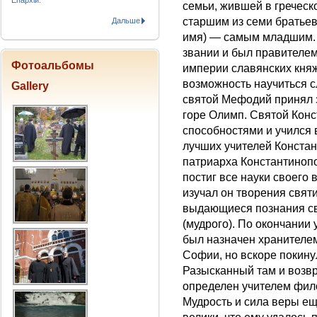
Епархіи.
семьи, жившей в гречес
старшим из семи братьев
Дальше
имя) — самым младшим.
звании и был правителем
Фотоальбомы
империи славянских княж
возможность научиться с
Gallery
святой Мефодий принял 
горе Олимп. Святой Конс
способностями и учился
лучших учителей Констан
патриарха Константинопо
постиг все науки своего
изучал он творения святи
выдающиеся познания св
(мудрого). По окончании
был назначен хранителе
Софии, но вскоре покину
Разысканный там и возв
определен учителем фил
Мудрость и сила веры ещ