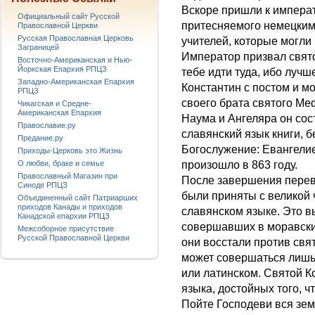
Вскоре пришли к императ
Официальный сайт Русской
притесняемого немецким
Православной Церкви
Русская Православная Церковь
учителей, которые могли
Заграницей
Император призвал свято
Восточно-Американская и Нью-
Йоркская Епархия РПЦЗ
тебе идти туда, ибо лучш
Западно-Американская Епархия
Константин с постом и м
РПЦЗ
своего брата святого Ме
Чикагская и Средне-
Американская Епархия
Наума и Ангеляра он сос
Православие.ру
славянский язык книги, 
Предание.ру
Богослужение: Евангелие
Приходы-Церковь это Жизнь
О любви, браке и семье
произошло в 863 году.
Православный Магазин при
После завершения перев
Синоде РПЦЗ
были приняты с великой 
Объединенный сайт Патриарших
приходов Канады и приходов
славянском языке. Это в
Канадской епархии РПЦЗ
совершавших в моравских
Межсоборное присутствие
Русской Православной Церкви
они восстали против свя
может совершаться лишь 
или латинском. Святой К
языка, достойных того, ч
Пойте Господеви вся зем