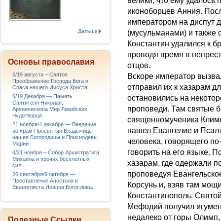
велики, что ему удалось 
иконоборцев Анния. Пос
императором на диспут д
Дальше
(мусульманами) и также 
Константин удалился к б
проводя время в непрест
Основы православия
отцов.
6/19 августа – Святое
Вскоре император вызвал
Преображение Господа Бога и
отправил их к хазарам д
Спаса нашего Иисуса Христа.
6/19 Декабря — Память
остановились на некоторо
Святителя Николая,
проповеди. Там святые 
Архиепископа Мир Ликийских,
Чудотворца.
священномученика Климе
21 ноября/4 декабря — Введение
нашел Евангелие и Псалт
во храм Пресвятыя Владычицы
нашея Богородицы и Приснодевы
человека, говорящего по-р
Марии
говорить на его языке. П
8/21 ноября – Собор Архистратига
Михаила и прочих бесплотных
хазарам, где одержали п
сил
проповедуя Евангельское
26 сентября/9 октября —
Преставление Апостола и
Корсунь и, взяв там мощ
Евангелиста Иоанна Богослова.
Константинополь. Святой
Мефодий получил игумен
недалеко от горы Олимп,
Полезные Ссылки