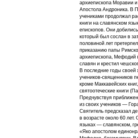
архиепископа Моравии и 
Апостола Андроника. В 
учениками продолжал ра
книги на славянском язы
епископов. Они добились
который был сослан в зат
половиной лет претерпе
приказанию папы Римског
архиепископа, Мефодий 
славян и крестил чешско
В последние годы своей
учеников-священников пе
кроме Маккавейских книг
святоотеческие книги (Па
Предчувствуя приближен
из своих учеников — Гор
Святитель предсказал де
в возрасте около 60 лет
языках — славянском, гр
«Яко апостолом единонра