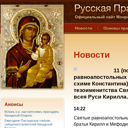
Официальный сайт Монре
Новости
Основы пр
Новости
11 (п
равноапостольных 
схиме Константина)
тезоименитства Св
всея Руси Кирилла.
Анонсы
14:22
Всѣмъ о.о. настоятелямъ приходовъ
Канадской Епархiи.
Святые равноапостольны
Ежегодное Пастырское говѣніе
братья Кирилл и Мефодий
священнослужителей Канадской