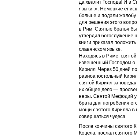
да хвалит Господа! И в 
языки..». Немецкие епис
больше и подали жалобу
для решения этого вопр
в Рим. Святые братья бы
утвердил богослужение 
книги приказал положить
славянском языке.
Находясь в Риме, святой
извещенный Господом о 
Кирилл. Через 50 дней п
равноапостольный Кирилл 
святой Кирилл заповеда
их общее дело — просве
веры. Святой Мефодий у
брата для погребения ег
мощи святого Кирилла в ц
совершаться чудеса.
После кончины святого К
Коцела, послал святого 