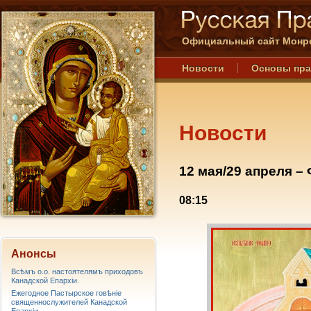
Официальный сайт Монре
Новости
Основы пр
Новости
12 мая/29 апреля –
08:15
Анонсы
Всѣмъ о.о. настоятелямъ приходовъ
Канадской Епархiи.
Ежегодное Пастырское говѣніе
священнослужителей Канадской