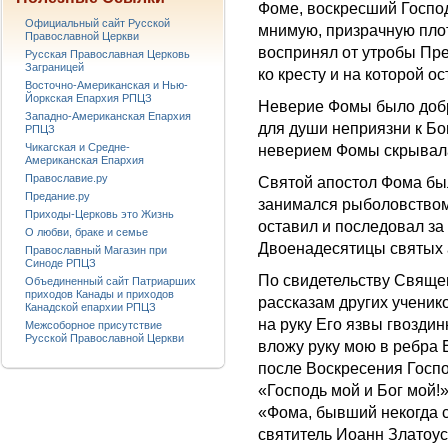
Фоме, воскресший Господ
Официальный сайт Русской
мнимую, призрачную плот
Православной Церкви
воспринял от утробы Пр
Русская Православная Церковь
Заграницей
ко кресту и на которой о
Восточно-Американская и Нью-
Йоркская Епархия РПЦЗ
Неверие Фомы было добр
Западно-Американская Епархия
для души неприязни к Бог
РПЦЗ
Чикагская и Средне-
неверием Фомы скрывала
Американская Епархия
Православие.ру
Святой апостол Фома был
Предание.ру
занимался рыболовством
Приходы-Церковь это Жизнь
оставил и последовал за
О любви, браке и семье
Двоенадесятицы святых а
Православный Магазин при
Синоде РПЦЗ
По свидетельству Священ
Объединенный сайт Патриарших
приходов Канады и приходов
рассказам других ученик
Канадской епархии РПЦЗ
на руку Его язвы гвоздин
Межсоборное присутствие
Русской Православной Церкви
вложу руку мою в ребра Е
после Воскресения Госпо
«Господь мой и Бог мой!»
«Фома, бывший некогда с
святитель Иоанн Златоус