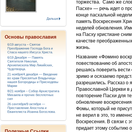
торжества. Само же сло
Пасхе» — речь идет о п
конце пасхальной недели
Дальше
память Воскресения Хри
неделей обновления. Име
на Пасху христиане сним
Основы православия
качестве преображенных
6/19 августа – Святое
жизнь.
Преображение Господа Бога и
Спаса нашего Иисуса Христа.
Название «Фомино воскр
6/19 Декабря — Память
Святителя Николая,
повествованию об апосто
Архиепископа Мир Ликийских,
решаясь поверить вести 
Чудотворца.
21 ноября/4 декабря — Введение
зримо и осязаемо предс
во храм Пресвятыя Владычицы
разрешились. Рассказ о 
нашея Богородицы и Приснодевы
Марии
Православной Церкви в 
8/21 ноября – Собор Архистратига
повторение Пасхи для тех
Михаила и прочих бесплотных
сил
обновление воскресения
26 сентября/9 октября —
Фомы, который не присут
Преставление Апостола и
Евангелиста Иоанна Богослова.
не верил в это, то имен
Воскресения. В связи с 
придает этому событию 
Полезные Ссылки