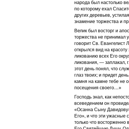
народа был настолько ве
по которому ехал Спасит
других деревьев, устилая 
знамение торжества и п
Велик был восторг и апо
торжества не принимал у
говорит Св. Евангелист Л
открылся вид на красоту 
ликованию всех Его окру
ликования, — заплакал, гл
этот день понял, что слу
глаз твоих; и придет день
камня на камне тебе не о
посещения своего…»
Господь знал, как непос
всеведением он провидел,
«Осанна Сыну Давидову»
Его», и что эти ужасные 
только что восторженно 
Его Святейшую Душу. Од