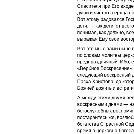
Спасителя при Его входе 
души и чистого сердца 
Вот этому радовался Госп
дети, — как дети, от все
понимая, как должно, вс
выражая Ему свои востор
Вот это мы с вами ныне 
по словам молитвы церко
предпраздничный. Ибо, 
«Вербное Воскресение» и
следующий воскресный д
Пасха Христова, до кото
Божией дожить и встрети
А между этими двумя ве
воскресными днями — на
богослужебных воспомин
постарайтесь же, возлюб
богатства Страстной Сед
время в церковно-богослу