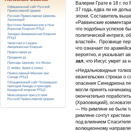
Валерии Грате в 18 г. по
Официальный сайт Русской
37 года, едва ли не дол
Православной Церкви
эпохи. Соста­витель вы
Русская Православная Церковь
Заграницей
«Раввинские комментарии
Восточно-Американская и Нью-
что подоб­ных успехов б
Йоркская Епархия РПЦЗ
Западно-Американская Епархия
политической интриги, о
РПЦЗ
властей». Прозвище перв
Чикагская и Средне-
Американская Епархия
что означает по арамейск
Православие.ру
вероятно, и указывает а
Предание.ру
зал
, что Иисус умрет за н
Приходы-Церковь это Жизнь
О любви, браке и семье
«Недальновидные толкова
Православный Магазин при
евангельских строках о
Синоде РПЦЗ
Объединенный сайт Патриарших
опасения Синедриона пе
приходов Канады и приходов
могли при­нять начинающ
Канадской епархии РПЦЗ
Межсоборное присутствие
окончательно порабо­тить
Русской Православной Церкви
(Храповицкий), основате
— Но римляне не были та
римляне сочтут хри­стиан
под влиянием Спаси­теля
волюционному направле