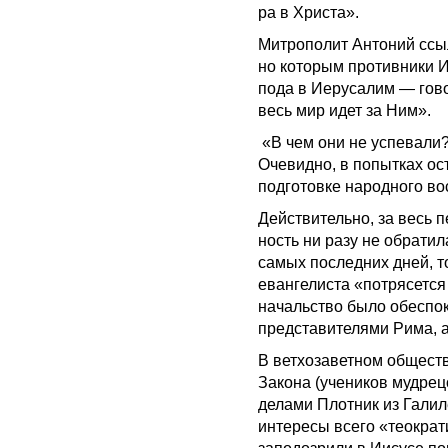
ра в Христа».
Митрополит Антоний ссыл
но которым противники 
пода в Иерусалим — говор
весь мир идет за Ним».
«В чем они не успевали?
Очевид­но, в попытках ос
подготовке народного во
Действительно, за весь 
ность ни разу не обратил
са­мых последних дней, т
евангелиста «потрясется 
начальство было обеспо
представителями Рима, а
В ветхоза­ветном общест
Закона (учеников мудрец
делами Плот­ник из Галил
интересы всего «теократ