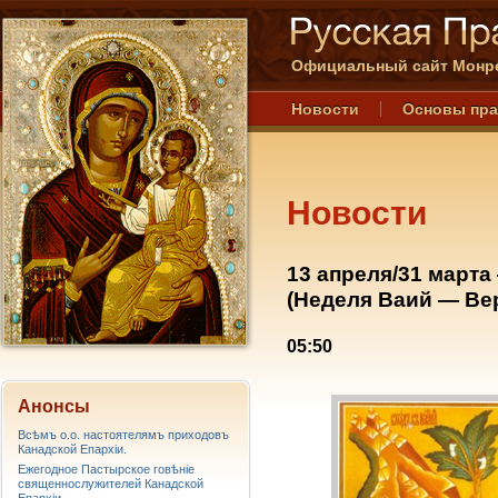
Официальный сайт Монре
Новости
Основы пр
Новости
13 апреля/31 марта
(Неделя Ваий — Ве
05:50
Анонсы
Всѣмъ о.о. настоятелямъ приходовъ
Канадской Епархiи.
Ежегодное Пастырское говѣніе
священнослужителей Канадской