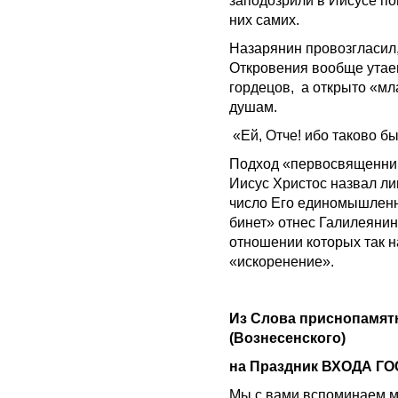
заподозрили в Иисусе пов
них самих.
Назарянин провозгласил,
Откровения вообще утаен
гордецов, а открыто «мл
душам.
«Ей, Отче! ибо таково б
Подход «первосвященник
Иисус Христос на­звал ли
число Его единомышленн
бинет» отнес Галилеянин
отношении которых так 
«искоренение».
Из Слова приснопамят
(Вознесенского)
на Праздник ВХОДА Г
Мы с вами вспоминаем м