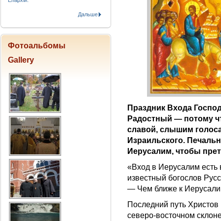
Епархіи.
Дальше
Фотоальбомы
Gallery
Праздник Входа Госпо
Радостный — потому чт
славой, слышим голос
Израильского. Печальн
Иерусалим, чтобы прет
«Вход в Иерусалим есть 
известный богослов Русс
— Чем ближе к Иерусалим
Последний путь Христов 
северо-восточном склон