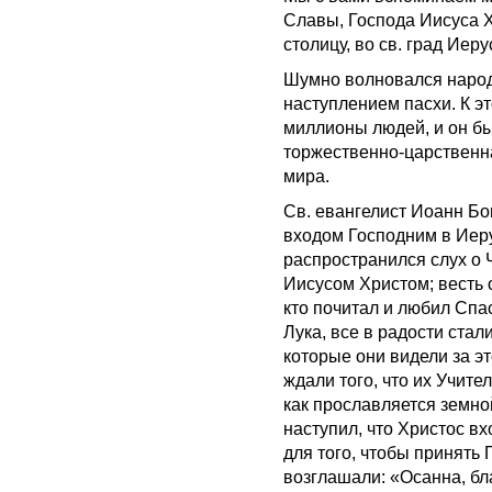
Славы, Господа Иисуса Х
столицу, во св. град Иер
Шумно волновался народ 
наступлением пасхи. К э
миллионы людей, и он бы
торжественно-царственн
мира.
Св. евангелист Иоанн Бо
входом Господним в Иер
распространился слух о
Иисусом Христом; весть 
кто почитал и любил Спас
Лука, все в радости стал
которые они видели за эт
ждали того, что их Учите
как прославляется земной
наступил, что Христос в
для того, чтобы принять
возглашали: «Осанна, бл