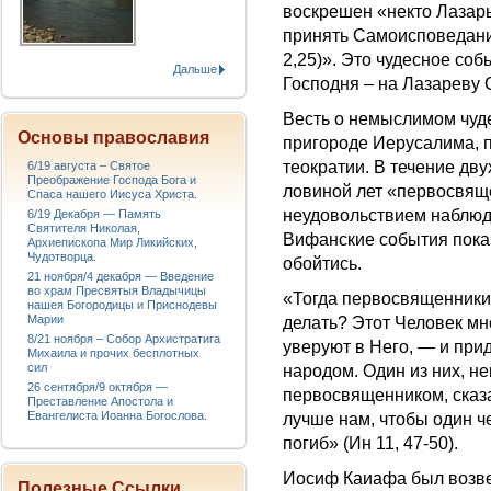
воскрешен «некто Лазарь
принять Само­исповедани
2,25)». Это чудесное со
Дальше
Господня – на Лазареву 
Весть о немыслимом чуд
Основы православия
пригороде Иерусалима, п
теократии. В течение дву
6/19 августа – Святое
Преображение Господа Бога и
ловиной лет «первосвяще
Спаса нашего Иисуса Христа.
неу­довольствием наблю
6/19 Декабря — Память
Святителя Николая,
Вифанские события показ
Архиепископа Мир Ликийских,
Чудотворца.
обой­тись.
21 ноября/4 декабря — Введение
во храм Пресвятыя Владычицы
«Тогда первосвященники 
нашея Богородицы и Приснодевы
Марии
де­лать? Этот Человек мно
8/21 ноября – Собор Архистратига
уве­руют в Него, — и пр
Михаила и прочих бесплотных
сил
народом. Один из них, не
26 сентября/9 октября —
первосвященником, сказал
Преставление Апостола и
Евангелиста Иоанна Богослова.
лучше нам, чтобы один ч
погиб» (Ин 11, 47-50).
Иосиф Каиафа был возве­
Полезные Ссылки