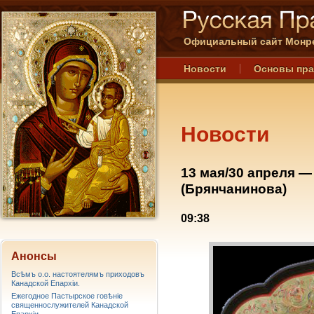
Официальный сайт Монре
Новости
Основы пр
Новости
13 мая/30 апреля —
(Брянчанинова)
09:38
Анонсы
Всѣмъ о.о. настоятелямъ приходовъ
Канадской Епархiи.
Ежегодное Пастырское говѣніе
священнослужителей Канадской