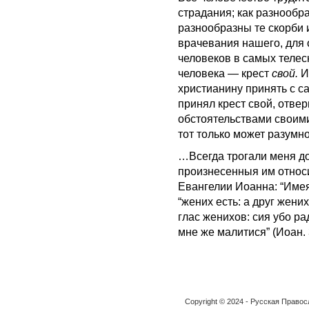
страдания; как разнообра
разнообразны те скорби 
врачевания нашего, для 
человеков в самых телесн
человека — крест
свой.
И
христианину принять с с
принял крест свой, отвер
обстоятельствами своим
тот только может разумн
…Всегда трогали меня до
произнесенныя им относи
Евангелии Иоанна: “Имеяй
“жених есть: а друг жени
глас женихов: сия убо р
мне же малитися” (Иоан. 3
Copyright © 2024 - Русская Право