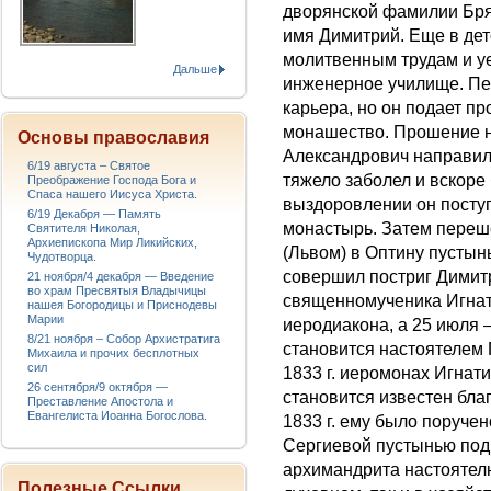
дворянской фамилии Бря
имя Димитрий. Еще в дет
молитвенным трудам и уе
Дальше
инженерное училище. Пе
карьера, но он подает п
монашество. Прошение н
Основы православия
Александрович направилс
6/19 августа – Святое
тяжело заболел и вскоре
Преображение Господа Бога и
Спаса нашего Иисуса Христа.
выздоровлении он посту
6/19 Декабря — Память
монастырь. Затем переш
Святителя Николая,
Архиепископа Мир Ликийских,
(Львом) в Оптину пустын
Чудотворца.
совершил постриг Димитр
21 ноября/4 декабря — Введение
во храм Пресвятыя Владычицы
священномученика Игнат
нашея Богородицы и Приснодевы
Марии
иеродиакона, а 25 июля 
8/21 ноября – Собор Архистратига
становится настоятелем
Михаила и прочих бесплотных
сил
1833 г. иеромонах Игнати
26 сентября/9 октября —
становится известен бл
Преставление Апостола и
Евангелиста Иоанна Богослова.
1833 г. ему было поруче
Сергиевой пустынью под 
архимандрита настоятелю
Полезные Ссылки