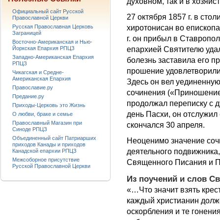
духовном, так и в хозяй
Официальный сайт Русской
27 октября 1857 г. в сто
Православной Церкви
хиротонисан во епископа
Русская Православная Церковь
Заграницей
г. он прибыл в Ставропо
Восточно-Американская и Нью-
епархией Святителю удал
Йоркская Епархия РПЦЗ
Западно-Американская Епархия
болезнь заставила его пр
РПЦЗ
прошение удовлетворили,
Чикагская и Средне-
Американская Епархия
Здесь он вел уединенную
Православие.ру
сочинения («Приношение
Предание.ру
продолжал переписку с д
Приходы-Церковь это Жизнь
день Пасхи, он отслужил
О любви, браке и семье
Православный Магазин при
скончался 30 апреля.
Синоде РПЦЗ
Объединенный сайт Патриарших
Неоценимо значение соч
приходов Канады и приходов
деятельного подвижника,
Канадской епархии РПЦЗ
Межсоборное присутствие
Священного Писания и 
Русской Православной Церкви
Из поучений и слов С
«…Что значит взять крест
каждый христианин долж
оскорбления и те гонения