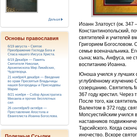
Дальше
Иоанн Златоуст (ок. 347
Константинопольский, поч
святителей и учителей в
Основы православия
Григорием Богословом. С
6/19 августа – Святое
семье военачальника. Ег
Преображение Господа Бога и
Спаса нашего Иисуса Христа.
сына; мать, Анфуса, не 
6/19 Декабря — Память
воспитанию Иоанна.
Святителя Николая,
Архиепископа Мир Ликийских,
Чудотворца.
Юноша учился у лучших 
21 ноября/4 декабря — Введение
углублённому изучению 
во храм Пресвятыя Владычицы
нашея Богородицы и Приснодевы
созерцанию. Святитель М
Марии
367 году крестил. Через 
8/21 ноября – Собор Архистратига
Михаила и прочих бесплотных
После того, как святите
сил
Валентом в 372 году, св
26 сентября/9 октября —
Преставление Апостола и
Мопсуестийским учился 
Евангелиста Иоанна Богослова.
наставников подвижниче
Тарсийского. Когда сконч
иночество. Вскоре свято
Полезные Ссылки