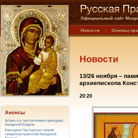
Официальный сайт Монре
Новости
Основы пр
Новости
13/26 ноября – пам
архиепископа Конс
20:20
Анонсы
Всѣмъ о.о. настоятелямъ приходовъ
Канадской Епархiи.
Ежегодное Пастырское говѣніе
священнослужителей Канадской