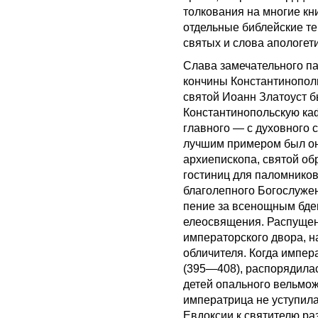
толкования на многие кн
отдельные библейские тек
святых и слова апологет
Слава замечательного па
кончины Константинополь
святой Иоанн Златоуст б
Константинопольскую каф
главного — с духовного 
лучшим примером был он
архиепископа, святой об
гостиниц для паломников
благолепного Богослужен
пение за всенощным бде
елеосвящения. Распущен
императорского двора, н
обличителя. Когда импер
(395—408), распорядилас
детей опального вельможи
императрица не уступила
Евдоксии к святителю раз