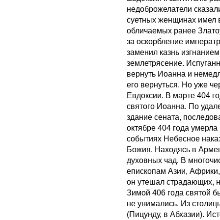
недоброжелатели сказали
суетных женщинах имел в
обличаемых ранее Златоу
за оскорбление императ
заменил казнь изгнанием
землетрясение. Испуган
вернуть Иоанна и немед
его вернуться. Но уже ч
Евдоксии. В марте 404 г
святого Иоанна. По удал
здание сената, последов
октябре 404 года умерла
событиях Небесное нака
Божия. Находясь в Армен
духовных чад. В многочи
епископам Азии, Африки,
он утешал страдающих, 
Зимой 406 года святой б
не унимались. Из столиц
(Пицунду, в Абхазии). И