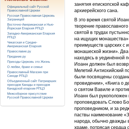
занятия епископской каф
Официальный сайт Русской
архиерейского сана.
Православной Церкви
Русская Православная Церковь
В это время святой Иоан
Заграницей
Восточно-Американская и Нью-
творение православного 
Йоркская Епархия РПЦЗ
святой в трудах пустын
Западно-Американская Епархия
РПЦЗ
на ищущих монашества» 
Чикагская и Средне-
преимуществ царских с 
Американская Епархия
монашеской жизни». Два
Православие.ру
Предание.ру
находясь в уединённой п
Приходы-Церковь это Жизнь
Иоанн должен был возвра
О любви, браке и семье
Мелетий Антиохийский п
Православный Магазин при
Синоде РПЦЗ
были посвящены создани
Объединенный сайт Патриарших
провидении», «Книга о де
приходов Канады и приходов
Канадской епархии РПЦЗ
о святом Вавиле и проти
Межсоборное присутствие
Иоанн был рукоположен в
Русской Православной Церкви
проповедовать Слово Бо
проповедником, и за ред
паствы наименование «Зл
народа, обычно дважды в
храме, потрясая сердца 