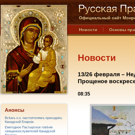
Официальный сайт Монре
Новости
Основы пр
Новости
13/26 февраля – Не
Прощеное воскресе
08:35
Анонсы
Всѣмъ о.о. настоятелямъ приходовъ
Канадской Епархiи.
Ежегодное Пастырское говѣніе
священнослужителей Канадской