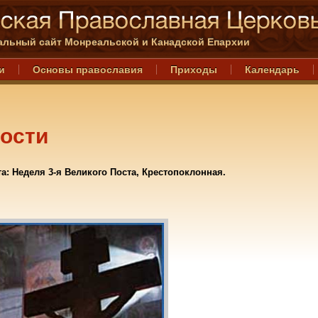
льный сайт Монреальской и Канадской Епархии
и
Основы православия
Приходы
Календарь
ости
та: Неделя 3-я Великого Поста, Крестопоклонная.