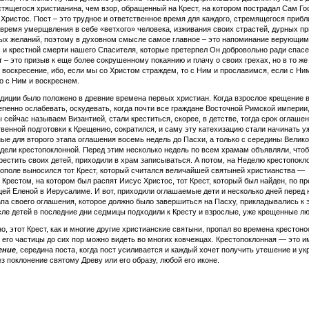
стящегося христианина, чем взор, обращенный на Крест, на котором пострадал Сам Го
Христос. Пост – это трудное и ответственное время для каждого, стремящегося прибл
о время умерщвления в себе «ветхого» человека, изживания своих страстей, дурных п
ых желаний, поэтому в духовном смысле самое главное – это напоминание верующим
 и крестной смерти нашего Спасителя, которые претерпел Он добровольно ради спас
т – это призыв к еще более сокрушенному покаянию и плачу о своих грехах, но в то же
 воскресение, ибо, если мы со Христом страждем, то с Ним и прославимся, если с Ни
о с Ним и воскреснем.
диции было положено в древние времена первых христиан. Когда взрослое крещение в
епенно ослабевать, оскудевать, когда почти все граждане Восточной Римской империи
 сейчас называем Византией, стали креститься, скорее, в детстве, тогда срок оглашен
венной подготовки к Крещению, сократился, и саму эту катехизацию стали начинать уж
ые для второго этапа оглашения восемь недель до Пасхи, а только с середины Велико
едели крестопоклонной. Перед этим несколько недель по всем храмам объявляли, чтоб
крестить своих детей, приходили в храм записываться. А потом, на Неделю крестопокл
ополе выносился тот Крест, который считался величайшей святыней христианства —
Крестом, на котором был распят Иисус Христос, тот Крест, который был найден, по п
ей Еленой в Иерусалиме. И вот, приходили оглашаемые дети и несколько дней перед
апа своего оглашения, которое должно было завершиться на Пасху, прикладывались к 
сле детей в последние дни седмицы подходили к Кресту и взрослые, уже крещенные лю
но, этот Крест, как и многие другие христианские святыни, пропал во времена крестоно
я его частицы до сих пор можно видеть во многих ковчежцах. Крестопоклонная — это 
ение
, середина поста, когда пост усиливается и каждый хочет получить утешение и у
ез поклонение святому Древу или его образу, любой его иконе.