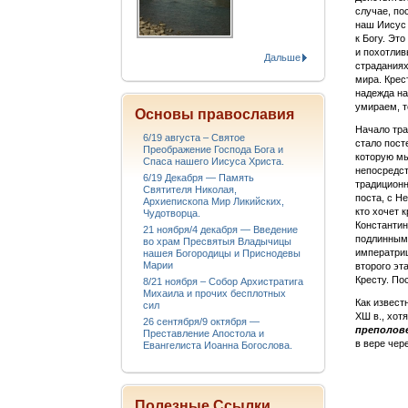
случае, по
наш Иисус 
к Богу. Эт
и похотлив
Дальше
страданиях
мира. Крес
надежда на
умираем, т
Основы православия
Начало тра
6/19 августа – Святое
стало пост
Преображение Господа Бога и
которую мы
Спаса нашего Иисуса Христа.
непосредст
6/19 Декабря — Память
традиционн
Святителя Николая,
поста, с Н
Архиепископа Мир Ликийских,
кто хочет 
Чудотворца.
Константин
21 ноября/4 декабря — Введение
подлинным 
во храм Пресвятыя Владычицы
императриц
нашея Богородицы и Приснодевы
Марии
второго эт
Кресту. По
8/21 ноября – Собор Архистратига
Михаила и прочих бесплотных
Как извест
сил
ХШ в., хот
26 сентября/9 октября —
преполов
Преставление Апостола и
в вере чер
Евангелиста Иоанна Богослова.
Полезные Ссылки