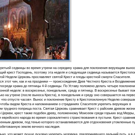
третьей седмицы во время утрени на середину храма для поклонения верующим выно
ий крест Господень, поэтому эта неделя и следующая седмица называется Крестопо
той Недели Церковь прославляет святой Крест и плоды крестной смерти Спасителя.
я этот чин, как и на праздники — происхождение Древ Честного Креста и Воздвижение
посреди храма до пятницы 4-й седмицы. По Уставу положено делать четыре поклонени
онной неделе: в воскресенье, понедельник, среду и пятницу. В воскресенье бывает по
ько на утрене (после выноса Креста), в понедельник и среду оно совершается на перв
у «по отпусте часов». Вынос и поклонение Кресту в Крестопоклонную Неделю соверша
 чтобы видом Креста и напоминанием о страданиях Спасителя укрепить верующих в
и трудного поприща поста. Святая Церковь сравнивает Крест с райским древом жизни
 Церкви, крест также подобен древу, положенному Моисеем среди горьких вод Мерры,
 еврейского народа во время сорокалетнего странствования в пустыни. Крест сравни
енным древом, под тенью которого останавливаются для отдохновения утомленные пу
обетованную землю вечного наследия.
ьно, что может лучше духовно укрепить человека, предпринявшего дальний путь, а в 