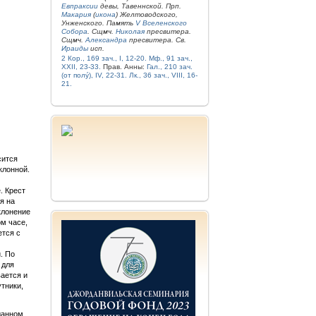
Евпраксии
девы, Тавеннской. Прп.
Макария
(
икона
) Желтоводского,
Унженского. Память
V Вселенского
Собора
. Сщмч.
Николая
пресвитера.
Сщмч.
Александра
пресвитера. Св.
Ираиды
исп.
2 Кор., 169 зач., I, 12-20.
Мф., 91 зач.,
XXII, 23-33.
Прав. Анны:
Гал., 210 зач.
(от полу́), IV, 22-31.
Лк., 36 зач., VIII, 16-
21.
сится
клонной.
. Крест
я на
клонение
ом часе,
ется с
. По
 для
вается и
тники,
данном