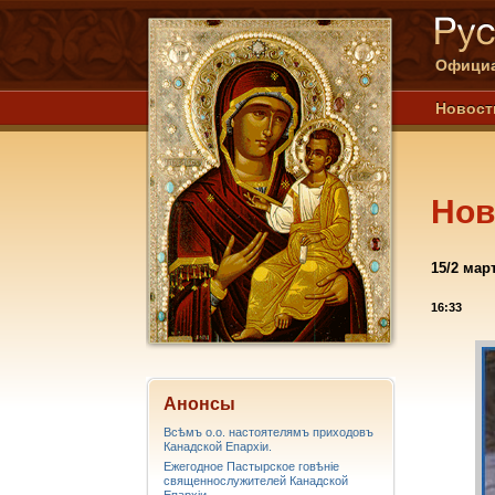
Официа
Новост
Нов
15/2 мар
16:33
Анонсы
Всѣмъ о.о. настоятелямъ приходовъ
Канадской Епархiи.
Ежегодное Пастырское говѣніе
священнослужителей Канадской