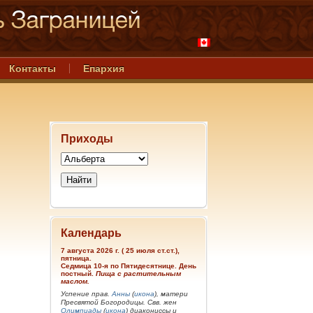
Контакты
Епархия
Приходы
Календарь
7 августа 2026 г. ( 25 июля ст.ст.),
пятница.
Седмица 10-я по Пятидесятнице. День
постный.
Пища с растительным
маслом.
Успение прав.
Анны
(
икона
), матери
Пресвятой Богородицы. Свв. жен
Олимпиады
(
икона
) диакониссы и