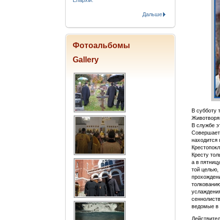
Епархіи.
Дальше
Фотоальбомы
Gallery
В субботу 
Животворящ
В службе э
Совершаетс
находится 
Крестопокл
Кресту тол
а в пятниц
той целью,
прохождени
толкованию
услаждения
сеннолиств
ведомые в 
Действител