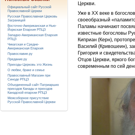
Церкви.
Официальный сайт Русской
Православной Церкви
Уже в XX веке в богосло
Русская Православная Церковь
своеобразный «паламитск
Заграницей
Восточно-Американская и Нью-
Паламы начинают посвящ
Йоркская Епархия РПЦЗ
известные богословы Рус
Западно-Американская Епархия
РПЦЗ
Киприан (Керн), протоп
Чикагская и Средне-
Василий (Кривошеин), за
Американская Епархия
Григория и свидетельств
Православие.ру
Отцов Церкви, яркого бо
Предание.ру
Приходы-Церковь это Жизнь
современным по сей ден
О любви, браке и семье
Православный Магазин при
Синоде РПЦЗ
Объединенный сайт Патриарших
приходов Канады и приходов
Канадской епархии РПЦЗ
Межсоборное присутствие
Русской Православной Церкви