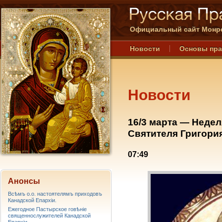
Официальный сайт Монре
Новости
Основы пр
Новости
16/3 марта — Недел
Святителя Григори
07:49
Анонсы
Всѣмъ о.о. настоятелямъ приходовъ
Канадской Епархiи.
Ежегодное Пастырское говѣніе
священнослужителей Канадской