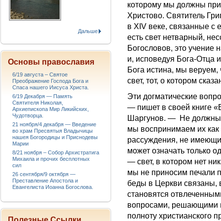
которому мы должны при
Христово. Святитель Гри
в XIV веке, связанные с 
Дальше
есть свет нетварный, не
Богословов, это учение н
и, исповедуя Бога-Отца и
Основы православия
Бога истина, мы веруем,
6/19 августа – Святое
свет, тот, о котором сказ
Преображение Господа Бога и
Спаса нашего Иисуса Христа.
Эти догматические вопр
6/19 Декабря — Память
Святителя Николая,
— пишет в своей книге 
Архиепископа Мир Ликийских,
Чудотворца.
Шаргунов. — Не должны 
21 ноября/4 декабря — Введение
мы воспринимаем их как
во храм Пресвятыя Владычицы
нашея Богородицы и Приснодевы
рассуждения, не имеющи
Марии
может означать только од
8/21 ноября – Собор Архистратига
Михаила и прочих бесплотных
— свет, в котором нет н
сил
мы не приносим печали п
26 сентября/9 октября —
Преставление Апостола и
беды в Церкви связаны, в
Евангелиста Иоанна Богослова.
становятся отвлеченным
вопросами, решающими н
полноту христианского п
Полезные Ссылки