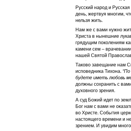
Русский народ и Русская
день, жертвуя многим, чт
нельзя жить.
Нам же с вами нужно жит
Христа в нынешние лукав
грядущим поколениям как
камени сем – врачевани
нашей Святой Православ
Таково завещание нам С
исповедника Тихона.
“По
будете иметь любовь м
должны сохранить с вами
духовного зрения.
А суд Божий идет по земл
Бог нам с вами не оказа
во Христе. События цер
настоящего времени и н
зрением. И увидим много