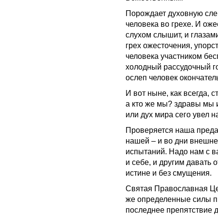
Порождает духовную слеп
человека во грехе. И оже
слухом слышит, и глазами
грех ожесточения, упорс
человека участником бес
холодный рассудочный г
ослеп человек окончатель
И вот ныне, как всегда, 
а кто же мы? здравы мы 
или дух мира сего увел н
Проверяется наша предан
нашей – и во дни внешне
испытаний. Надо нам с в
и себе, и другим давать о
истине и без смущения.
Святая Православная Це
же определенные силы п
последнее препятствие 