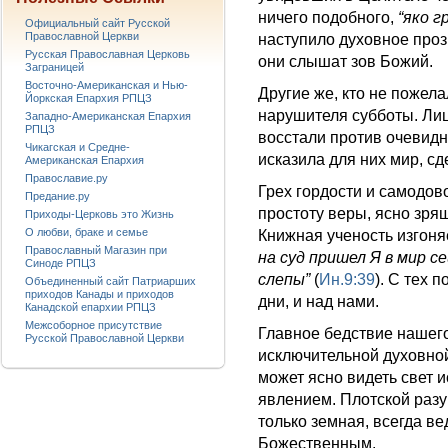
ничего подобного,
“яко г
Официальный сайт Русской
Православной Церкви
наступило духовное проз
Русская Православная Церковь
они слышат зов Божий.
Заграницей
Восточно-Американская и Нью-
Другие же, кто не пожела
Йоркская Епархия РПЦЗ
нарушителя субботы. Ли
Западно-Американская Епархия
РПЦЗ
восстали против очевидн
Чикагская и Средне-
исказила для них мир, с
Американская Епархия
Православие.ру
Грех гордости и самодово
Предание.ру
простоту веры, ясно зря
Приходы-Церковь это Жизнь
О любви, браке и семье
Книжная ученость изгоня
Православный Магазин при
на суд пришел Я в мир с
Синоде РПЦЗ
слепы”
(
Ин.9:39
). С тех 
Объединенный сайт Патриарших
приходов Канады и приходов
дни, и над нами.
Канадской епархии РПЦЗ
Межсоборное присутствие
Главное бедствие нашего
Русской Православной Церкви
исключительной духовной
может ясно видеть свет 
явлением. Плотской разу
только земная, всегда в
Божественным.