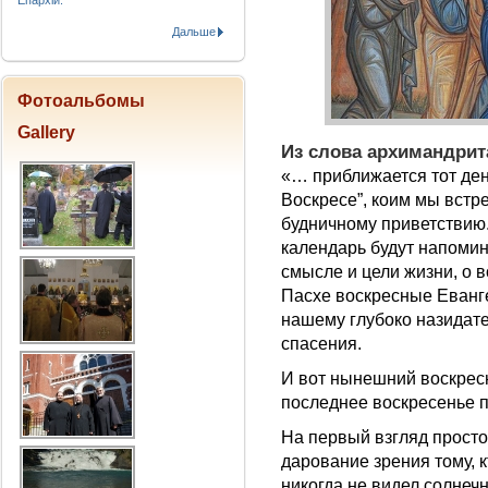
Епархіи.
Дальше
Фотоальбомы
Gallery
Из слова архимандрит
«… приближается тот ден
Воскресе”, коим мы встре
будничному приветствию.
календарь будут напоми
смысле и цели жизни, о 
Пасхе воскресные Еван
нашему глубоко назидат
спасения.
И вот нынешний воскрес
последнее воскресенье 
На первый взгляд просто
дарование зрения тому, к
никогда не видел солнечн