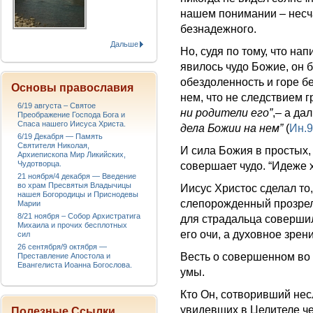
нашем понимании – несч
безнадежного.
Дальше
Но, судя по тому, что на
явилось чудо Божие, он 
обездоленность и горе б
Основы православия
нем, что не следствием г
6/19 августа – Святое
ни родители его”
,– а да
Преображение Господа Бога и
Спаса нашего Иисуса Христа.
дела Божии на нем”
(
Ин.9
6/19 Декабря — Память
Святителя Николая,
И сила Божия в простых,
Архиепископа Мир Ликийских,
Чудотворца.
совершает чудо. “Идеже х
21 ноября/4 декабря — Введение
во храм Пресвятыя Владычицы
Иисус Христос сделал то,
нашея Богородицы и Приснодевы
слепорожденный прозрел
Марии
8/21 ноября – Собор Архистратига
для страдальца совершил
Михаила и прочих бесплотных
его очи, а духовное зре
сил
26 сентября/9 октября —
Весть о совершенном во 
Преставление Апостола и
Евангелиста Иоанна Богослова.
умы.
Кто Он, сотворивший нес
увидевших в Целителе че
Полезные Ссылки