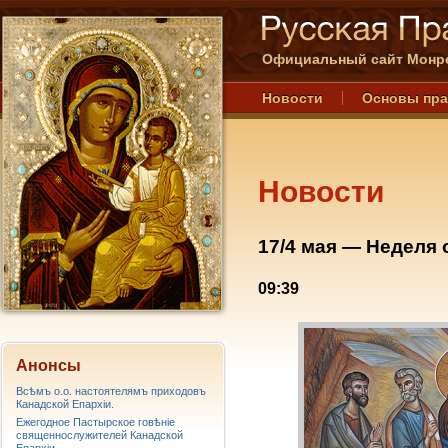
Официальный сайт Монре
Новости
Основы пр
Новости
17/4 мая — Неделя 
09:39
Анонсы
Всѣмъ о.о. настоятелямъ приходовъ
Канадской Епархiи.
Ежегодное Пастырское говѣніе
священнослужителей Канадской