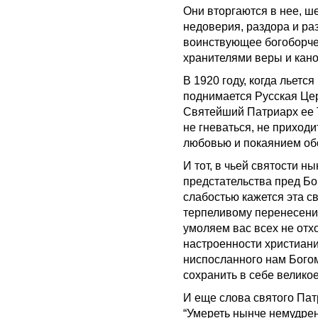
Они вторгаются в нее, ш
недоверия, раздора и раз
воинствующее богоборче
хранителями веры и кано
В 1920 году, когда льетс
поднимается Русская Цер
Святейший Патриарх ее 
не гневаться, не приходит
любовью и покаянием обо
И тот, в чьей святости н
предстательства пред Бо
слабостью кажется эта с
терпеливому перенесен
умоляем вас всех не отх
настроенности христианин
ниспосланного нам Богом
сохранить в себе великое
И еще слова святого Пат
“Умереть нынче немудрено