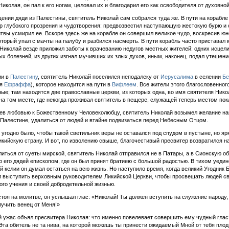
Николая, он пал к его ногам, целовал их и благодарил его как освободителя от духовной
ении дяди из Палестины, святитель Николай сам собрался туда же. В пути на корабле
р глубокого прозрения и чудотворения: предвозвестил наступающую жестокую бурю и 
твы усмирил ее. Вскоре здесь же на корабле он совершил великое чудо, воскресив ю
оторый упал с мачты на палубу и разбился насмерть. В пути корабль часто приставал к
Николай везде приложил заботы к врачеванию недугов местных жителей: одних исцели
х болезней, из других изгнал мучивших их злых духов, иным, наконец, подал утешени
ии в
Палестину
, святитель Николай поселился неподалеку от
Иерусалима
в селении
Бе
ая
Ефраффа
), которое находится на пути в
Вифлеем
. Все жители этого благословенног
ые; там находятся две православные церкви, из которых одна, во имя святителя Нико
на том месте, где некогда проживал святитель в пещере, служащей теперь местом пок
в любовью к Божественному Человеколюбцу, святитель Николай возымел желание на
 Палестине, удалиться от людей и втайне подвизаться перед Небесным Отцом.
 угодно было, чтобы такой светильник веры не оставался под спудом в пустыне, но яр
кийскую страну. И вот, по изволению свыше, благочестивый пресвитер возвратился на
иться от суеты мирской, святитель Николай отправился не в Патары, а в Сионскую об
 его дядей епископом, где он был принят братиею с большой радостью. В тихом уеди
 келии он думал остаться на всю жизнь. Но наступило время, когда великий Угодник 
 выступить верховным руководителем Ликийской Церкви, чтобы просвещать людей с
ого учения и своей добродетельной жизнью.
тоя на молитве, он услышал глас: «Николай! Ты должен вступить на служение народу,
учить венец от Меня!»
ужас объял пресвитера Николая: что именно повелевает совершить ему чудный глас
Эта обитель не та нива, на которой можешь ты принести ожидаемый Мной от тебя плод