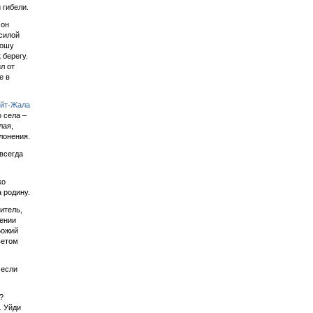
 гибели.
 он
силой
ношу
 берегу.
л от
е в
йт-Жала
о села –
лая,
лонения.
всегда
ко
 родину.
итель,
нении
Божий
ветом
 если
?
. Уйди