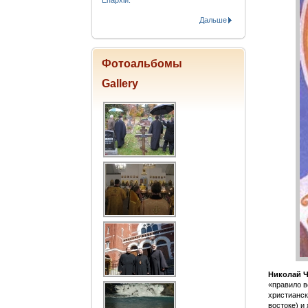
Епархіи.
Дальше
Фотоальбомы
Gallery
Николай 
«правило в
христианск
востоке) и