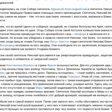
едователей.
одвизались на этом Соборе святитель
Афанасий Александрийский
и святитель Никол
ятители защищали Православие помощью своего просвещения. Святитель Николай же
ру самою же верою – тем, что все христиане, начиная с апостолов, веровали в Божес
ста.
ние, что во время одного из соборных заседаний, не стерпев богохульства Ария, свят
арил этого еретика по щеке. Отцы Собора сочли такой поступок излишеством ревност
тителя Николая преимущества его архиерейского сана –
омофора
и заключили его в
ашню. Но вскоре они убедились в правоте святителя Николая, тем более, что многие 
ние, когда пред их очами Господь наш
Иисус Христос
подал святителю Николаю Еванг
 Богородица
возложила на него омофор. Они освободили его из заключения, возвратил
н и прославили как великого Угодника Божиего.
зни своей святитель Николай прославился как умиротворитель враждующих, защитни
ужденных и избавитель от напрасной смерти.
вание
Константина Великого
в стране
Фригии
вспыхнул мятеж. Для его усмирения царь 
о под начальством трех воевод: Непотиана, Урса и Эрпилиона. Корабли их прибило бур
кии
, где им пришлось стоять долго. Припасы истощились, – стали грабить население, 
лось, причем произошла жестокая схватка у города
Плакомат
. Узнав об этом, святите
чно прибыл туда, прекратил вражду, затем вместе с тремя воеводами отправился во Ф
 словом и увещеванием, без применения военной силы, усмирил мятеж. Здесь ему с
мя его отсутствия из города
Миры
тамошний градоправитель Евстафий невинно осудил
азнь трех граждан, оклеветанных врагами. Святитель Николай поспешил в Миры и с н
их воевод, которым очень полюбился этот добрый архиерей, оказавший им великую усл
были они в самый момент казни. Палач уже заносит меч, чтобы обезглавить несчастн
Николай властной рукой вырывает у него меч и повелевает освободить невинно осужд
рисутствующих не осмелился противиться ему: все поняли, что творится воля Божия. 