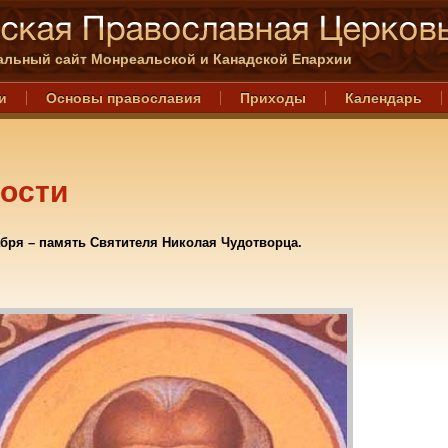
льный сайт Монреальской и Канадской Епархии
и
Основы православия
Приходы
Календарь
ости
абря – память Святителя Николая Чудотворца.