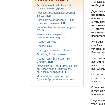
По глубоко
Официальный сайт Русской
чтобы добр
Православной Церкви
Дядя еписк
Русская Православная Церковь
пресвитеру
Заграницей
епископско
Восточно-Американская и Нью-
К тому вре
Йоркская Епархия РПЦЗ
на оказани
Западно-Американская Епархия
В Патарах 
РПЦЗ
ему не на 
Чикагская и Средне-
пожертвова
Американская Епархия
Православие.ру
Но, к счас
своей паст
Предание.ру
телесной н
Приходы-Церковь это Жизнь
благодеяние
О любви, браке и семье
Взяв больш
Православный Магазин при
Синоде РПЦЗ
несчастног
нашел золо
Объединенный сайт Патриарших
послал ему
приходов Канады и приходов
Канадской епархии РПЦЗ
Святитель 
Межсоборное присутствие
конца. В о
Русской Православной Церкви
золотом.
Отец вскор
и третьей 
поблагодар
Не долго е
упавшего з