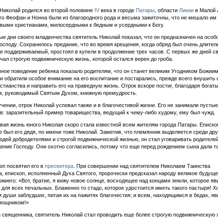
Николай родился во второй половине
IV
века в городе
Патары
, области
Ликии
в Малой 
го Феофан и Нонна были из благородного рода и весьма зажиточны, что не мешало им
выми христианами, милосердными к бедным и усердными к Богу.
ые дни своего младенчества святитель Николай показал, что он предназначен на особ
осподу. Сохранилось предание, что во время крещения, когда обряд был очень длите
не поддерживаемый, простоял в купели в продолжение трех часов. С первых же дней с
чал строгую подвижническую жизнь, которой остался верен до гроба.
ное поведение ребенка показало родителям, что он станет великим Угодником Божиим
и обратили особое внимание на его воспитание и постарались, прежде всего внушить
стианства и направить его на праведную жизнь. Отрок вскоре постиг, благодаря богат
м, руководимый Святым Духом, книжную премудрость.
учении, отрок Николай успевал также и в благочестивой жизни. Его не занимали пусты
в: заразительный пример товарищества, ведущий к чему-либо худому, ему был чужд.
вая жизнь юного Николая скоро стала известной всем жителям города Патары. Еписко
е был его дядя, по имени тоже Николай. Заметив, что племянник выделяется среди дру
дей добродетелями и строгой подвижнической жизнью, он стал уговаривать родителей
жение Господу. Они охотно согласились, потому что еще перед рождением сына дали т
оп посвятил его в
пресвитера
. При совершении над святителем Николаем Таинства
, епископ, исполненный Духа Святого, пророчески предсказал народу великое будущ
ожиего: «Вот, братие, я вижу новое солнце, восходящее над концами земли, которое яв
для всех печальных. Блаженно то стадо, которое удостоится иметь такого пастыря! Х
и души заблудших, питая их на пажитях благочестия; и всем, находящимся в бедах, яв
мощником!»
 священника, святитель Николай стал проводить еще более строгую подвижническую 