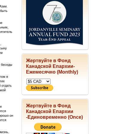
Азии.
 быть
ое
льным,
вятитель
,
 сыну
ым
Жертвуйте в Фонд
е беседы
Канадской Епархии-
Ежемесячно (Monthly)
пом в
гих
 отдать
акой
Жертвуйте в Фонд
ее
Канадской Епархии
ится
орошо он
-Единовременно (Once)
ится
жизнь.