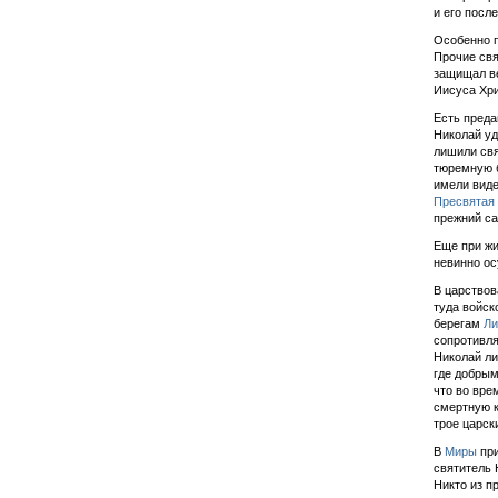
и его посл
Особенно п
Прочие св
защищал ве
Иисуса Хри
Есть преда
Николай уд
лишили свя
тюремную б
имели виде
Пресвятая
прежний са
Еще при жи
невинно ос
В царство
туда войск
берегам
Ли
сопротивля
Николай ли
где добрым
что во вре
смертную к
трое царск
В
Миры
при
святитель 
Никто из п