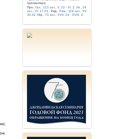
пресвитера.
Прп.:
Гал., 213 зач., V, 22 - VI, 2.
Лк., 24
зач., VI, 17-23
. Ряд.:
Рим., 119 зач., XV,
30-33.
Мф., 73 зач., XVII, 24 - XVIII, 4.
ии),
(на