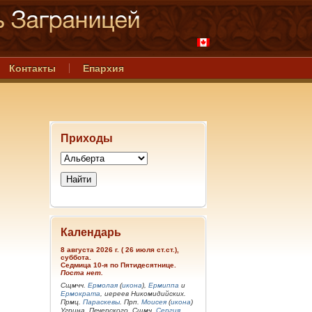
Контакты
Епархия
Приходы
Календарь
8 августа 2026 г. ( 26 июля ст.ст.),
суббота.
Седмица 10-я по Пятидесятнице.
Поста нет.
Сщмчч.
Ермолая
(
икона
),
Ермиппа
и
Ермократа
, иереев Никомидийских.
Прмц.
Параскевы
. Прп.
Моисея
(
икона
)
Угрина, Печерского. Сщмч.
Сергия