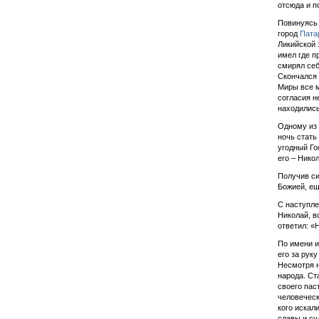
отсюда и п
Повинуясь 
город
Пата
Ликийской 
имел где п
смирял себ
Скончался 
Миры все м
согласия н
находились
Одному из 
ночь стать
угодный Го
его – Нико
Получив си
Божией, ещ
С наступле
Николай, в
ответил: «
По имени и
его за рук
Несмотря н
народа. Ст
своего пас
человеческ
кого искал
славы и су