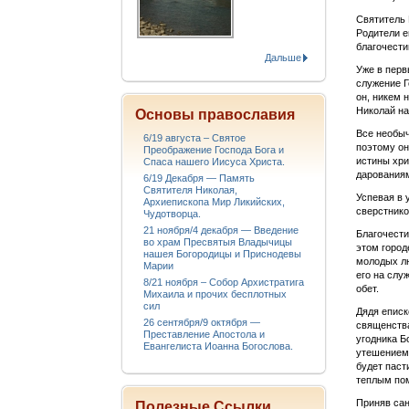
Святитель 
Родители е
благочести
Дальше
Уже в перв
служение Г
он, никем 
Николай на
Основы православия
Все необыч
6/19 августа – Святое
поэтому он
Преображение Господа Бога и
истины хри
Спаса нашего Иисуса Христа.
дарования
6/19 Декабря — Память
Святителя Николая,
Успевая в 
Архиепископа Мир Ликийских,
сверстнико
Чудотворца.
21 ноября/4 декабря — Введение
Благочести
во храм Пресвятыя Владычицы
этом город
нашея Богородицы и Приснодевы
молодых лю
Марии
его на слу
8/21 ноября – Собор Архистратига
обет.
Михаила и прочих бесплотных
сил
Дядя еписк
26 сентября/9 октября —
священства
Преставление Апостола и
угодника Б
Евангелиста Иоанна Богослова.
утешением 
будет паст
теплым по
Приняв сан
Полезные Ссылки