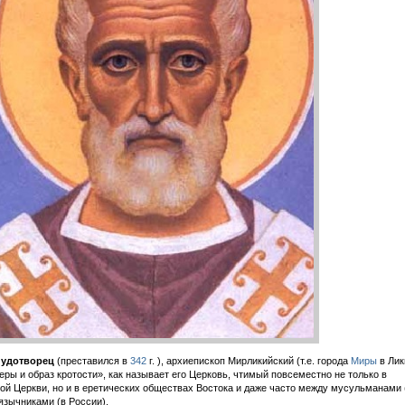
Чудотворец
(преставился в
342
г. ), архиепископ Мирликийский (т.е. города
Миры
в Лик
еры и образ кротости», как называет его Церковь, чтимый повсеместно не только в
ой Церкви, но и в еретических обществах Востока и даже часто между мусульманами 
 язычниками (в России).