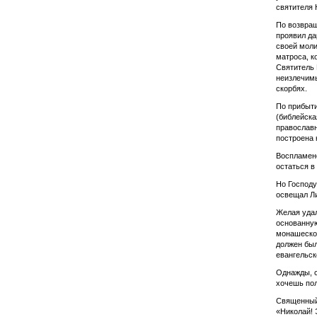
святителя 
По возвращ
проявил да
своей моли
матроса, к
Святитель 
неизлечимы
скорбях.
По прибыт
(библейск
православн
построена 
Воспламене
остаться в
Но Господу
освещал Ли
Желая удал
основанную
монашеской
должен был
евангельск
Однажды, с
хочешь пол
Священный 
«Николай! 