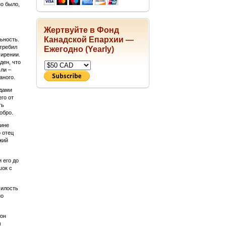
о было,
Жертвуйте в Фонд
Канадской Епархии —
ьность.
отребил
Ежегодно (Yearly)
мирении.
ден, что
ли –
аного.
ждами
го от
ть
обро.
жине
 отец
жий
 его до
шок с
милость
но
вон
м