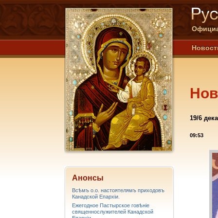
Официа
Новост
Нов
19/6 дек
09:53
Анонсы
Всѣмъ о.о. настоятелямъ приходовъ
Канадской Епархiи.
Ежегодное Пастырское говѣніе
священнослужителей Канадской