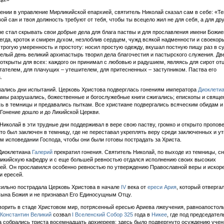
ении в управление Мирликийской епархией, святитель Николай сказал сам в себе: «Те
вой сан и твоя должность требуют от тебя, чтобы ты всецело жил не для себя, а для дру
не стал скрывать свои добрые дела для блага паствы и для прославления имени Божиег
сегда, кроток и смирен духом, незлоблив сердцем, чужд всякой надменности и своекор
трогую умеренность и простоту: носил простую одежду, вкушал постную пищу раз в су
елый день великий архипастырь творил дела благочестия и пастырского служения. Дв
открыты для всех: каждого он принимал с любовью и радушием, являясь для сирот от
тателем, для плачущих – утешителем, для притесненных – заступником. Паства его
.
ались дни испытаний. Церковь Христова подверглась гонениям императора
Диоклети
Храмы разрушались, божественные и богослужебные книги сжигались; епископы и свяще
ь в темницы и предавались пыткам. Все христиане подвергались всяческим обидам и
Гонение дошло и до Ликийской Церкви.
Николай в эти трудные дни поддерживал в вере свою паству, громко и открыто пропов
что был заключен в темницу, где не переставал укреплять веру среди заключенных и у
ом исповедании Господа, чтобы они были готовы пострадать за Христа.
Диоклетиана
Галерий
прекратил гонения. Святитель Николай, по выходе из темницы, с
икийскую кафедру и с еще большей ревностью отдался исполнению своих высоких
ей. Он прославился особенно ревностью по утверждению Православной веры и искор
и ересей.
ильно пострадала Церковь Христова в начале
IV
века от
ереси Ария
, который отверга
ына Божия и не признавал Его Единосущным Отцу.
орить в стаде Христовом мир, потрясенный ересью Ариева лжеучения, равноапостол
Константин Великий
созвал
I Вселенский Собор
325
года в
Никее
, где под председате
 собрались триста восемнадцать архиереев; здесь было подвергнуто осуждению учен