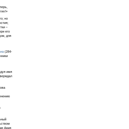
перь,
гих!»
о; но
ыстия;
тки –
ери его
цом, для
ана
(284-
нники
едуя имя
тверждал
нова
енению
л
ьный
льством
ие Ария