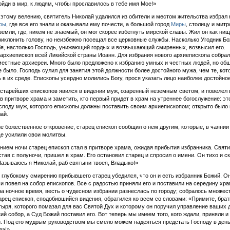
ойди в мир, к людям, чтобы прославилось в тебе имя Мое!»
этому велению, святитель Николай удалился из обители и местом жительства избрал 
ры
, где все его знали и оказывали ему почести, а большой город
Миры
, столицу и мит
земли, где, никем не знаемый, он мог скорее избегнуть мирской славы. Жил он как нищ
риклонить голову, но неизбежно посещал все церковные службы. Насколько Угодник Б
я, настолько Господь, унижающий гордых и возвышающий смиренных, возвысил его.
архиепископ всей Ликийской страны Иоанн. Для избрания нового архиепископа собрал
естные архиереи. Много было предложено к избранию умных и честных людей, но об
е было. Господь сулил для занятия этой должности более достойного мужа, чем те, ко
 в их среде. Епископы усердно молились Богу, прося указать лицо наиболее достойное
старейших епископов явился в видении муж, озаренный неземным светом, и повелел 
 в притворе храма и заметить, кто первый придет в храм на утреннее богослужение: эт
споду муж, которого епископы должны поставить своим архиепископом; открыто было 
лай.
е божественное откровение, старец епископ сообщил о нем другим, которые, в чаянии
е усилили свои молитвы.
нием ночи старец епископ стал в притворе храма, ожидая прибытия избранника. Свят
став с полуночи, пришел в храм. Его остановил старец и спросил о имени. Он тихо и с
Называюсь я Николай, раб святыни твоея, Владыко!»
 глубокому смирению прибывшего старец убедился, что он и есть избранник Божий. О
у и повел на собор епископов. Все с радостью приняли его и поставили на середину хра
а ночное время, весть о чудесном избрании разнеслась по городу; собралось множес
арец епископ, сподобившийся видения, обратился ко всем со словами: «Примите, брат
тыря, которого помазал для вас Святой Дух и которому он поручил управление ваших 
ий собор, а Суд Божий поставил его. Вот теперь мы имеем того, кого ждали, приняли и
и. Под его мудрым руководством мы смело можем надеяться предстать Господу в день
да!»