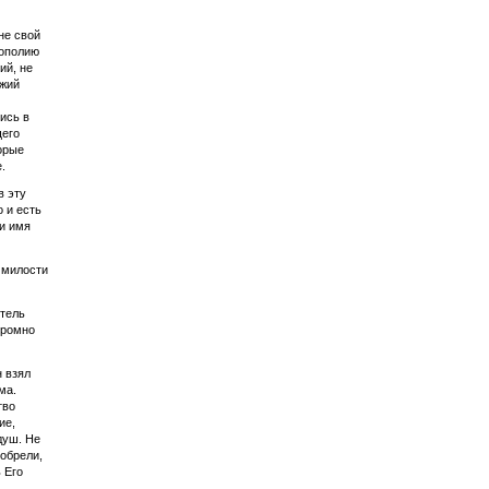
не свой
рополию
ий, не
ожий
ись в
щего
торые
.
в эту
о и есть
и имя
 милости
итель
кромно
н взял
ма.
тво
ие,
душ. Не
 обрели,
 Его