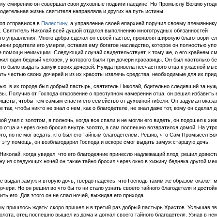
му смирению он совершал свои духовные подвиги наедине. Но Промыслу Божию угодн
одетельная жизнь святителя направляла и других на путь истины.
оп отправился в
Палестину
, а управление своей епархией поручил своему племяннику
. Святитель Николай всей душой отдался выполнению многотрудных обязанностей
го управления. Много добра сделал он своей пастве, проявляя широкую благотворител
мени родители его умерли, оставив ему богатое наследство, которое он полностью уп
е помощи неимущим. Следующий случай свидетельствует, к тому же, о его крайнем с
жил один бедный человек, у которого были три дочери красавицы. Он был настолько бе
что было выдать замуж своих дочерей. Нужда привела несчастного отца к ужасной мыс
ть честью своих дочерей и из их красоты извлечь средства, необходимые для их прид
тью, в их городе был добрый пастырь, святитель Николай, бдительно следивший за ну
вы. Получив от Господа откровение о преступном намерении отца, он решил избавить е
ищеты, чтобы тем самым спасти его семейство от духовной гибели. Он задумал оказа
 так, чтобы никто не знал о нем, как о благодетеле, не знал даже тот, кому он сделал д
ой узел с золотом, в полночь, когда все спали и не могли его видеть, он подошел к хи
о отца и через окно бросил внутрь золото, а сам поспешно возвратился домой. На утро
то, но не мог ведать, кто был его тайным благодетелем. Решив, что Сам Промысел Бо
 эту помощь, он возблагодарил Господа и вскоре смог выдать замуж старшую дочь.
Николай, когда увидел, что его благодеяние принесло надлежащий плод, решил довести
дну из следующих ночей он также тайно бросил через окно в хижину бедняка другой ме
е выдал замуж и вторую дочь, твердо надеясь, что Господь таким же образом окажет 
дочери. Но он решил во что бы то ни стало узнать своего тайного благодетеля и достой
ить его. Для этого он не спал ночей, выжидая его прихода.
му пришлось ждать: скоро пришел и в третий раз добрый пастырь Христов. Услышав з
олота, отец поспешно вышел из дома и догнал своего тайного благодетеля. Узнав в не