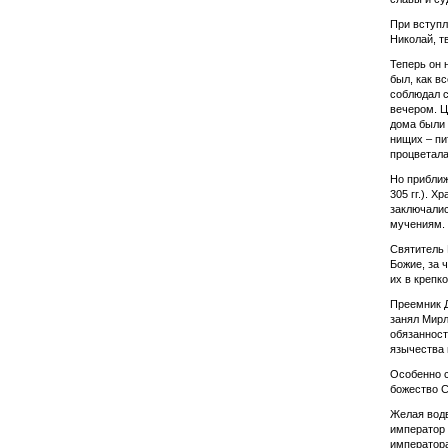
При вступл
Николай, т
Теперь он 
был, как в
соблюдал с
вечером. Ц
дома были 
нищих – пи
процветала
Но приближ
305 гг.). 
заключалис
мучениям. 
Святитель 
Божие, за 
их в крепк
Преемник 
занял Мирл
обязанност
язычества 
Особенно с
божество С
Желая водв
император
императора