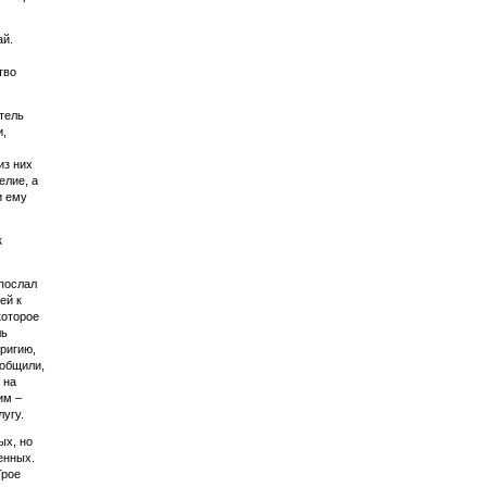
ай.
тво
итель
и,
из них
елие, а
и ему
к
послал
ей к
которое
ль
ригию,
ообщили,
 на
им –
угу.
ых, но
енных.
Трое