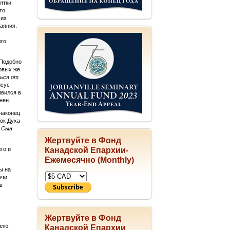
ятки
то
 их
аяния.
его
 Подобно
рвых же
ься от
исус
явился в
нен.
 наконец
рок Духа
 Сын
Жертвуйте в Фонд
Канадской Епархии-
го и
Ежемесячно (Monthly)
ы на
очи
в
Жертвуйте в Фонд
илю,
Канадской Епархии