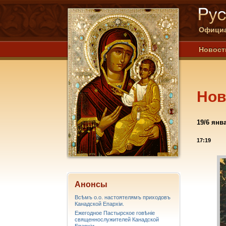
Официа
Новост
Нов
19/6 ян
17:19
Анонсы
Всѣмъ о.о. настоятелямъ приходовъ
Канадской Епархiи.
Ежегодное Пастырское говѣніе
священнослужителей Канадской