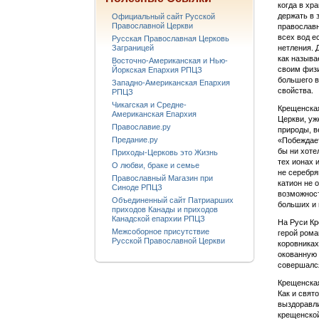
когда в хр
держать в 
Официальный сайт Русской
Православной Церкви
православн
всех вод е
Русская Православная Церковь
Заграницей
нетления. 
как называ
Восточно-Американская и Нью-
своим физи
Йоркская Епархия РПЦЗ
большего в
Западно-Американская Епархия
свойства.
РПЦЗ
Чикагская и Средне-
Крещенская
Американская Епархия
Церкви, уж
Православие.ру
природы, в
Предание.ру
«Побеждает
бы ни хоте
Приходы-Церковь это Жизнь
тех ионах 
О любви, браке и семье
не серебря
Православный Магазин при
катион не 
Синоде РПЦЗ
возможност
Объединенный сайт Патриарших
больших и 
приходов Канады и приходов
Канадской епархии РПЦЗ
На Руси Кр
Межсоборное присутствие
герой ром
Русской Православной Церкви
коровниках
окованную 
совершался
Крещенская
Как и свят
выздоравли
крещенской