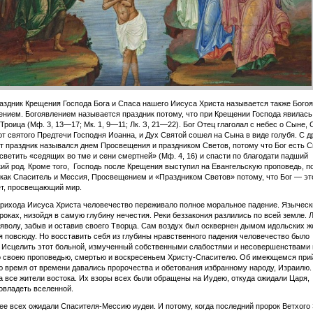
аздник Крещения Господа Бога и Спаса нашего Иисуса Христа называется также Бого
нием. Богоявлением называется праздник потому, что при Крещении Господа явилась
Троица (Мф. 3, 13—17; Мк. 1, 9—11; Лк. З, 21—22). Бог Отец глаголал с небес о Сыне,
от святого Предтечи Господня Иоанна, и Дух Святой сошел на Сына в виде голубя. С д
т праздник назывался днем Просвещения и праздником Светов, потому что Бог есть С
светить «седящих во тме и сени смертней» (Мф. 4, 16) и спасти по благодати падший
ий род. Кроме того, Господь после Крещения выступил на Евангельскую проповедь, п
как Спаситель и Мессия, Просвещением и «Праздником Светов» потому, что Бог — эт
ет, просвещающий мир.
рихода Иисуса Христа человечество переживало полное моральное падение. Языческ
ороках, низойдя в самую глубину нечестия. Реки беззакония разлились по всей земле. 
яволу, забыв и оставив своего Творца. Сам воздух был осквернен дымом идольских ж
 повсюду. Но восставить себя из глубины нравственного падения человечество было
 Исцелить этот больной, измученный собственными слабостями и несовершенствами
о своею проповедью, смертью и воскресеньем Христу-Спасителю. Об имеющемся при
 время от времени давались пророчества и обетования избранному народу, Израилю
а все жители востока. Их взоры всех были обращены на Иудею, откуда ожидали Царя,
овладеть вселенной.
е всех ожидали Спасителя-Мессию иудеи. И потому, когда последний пророк Ветхого