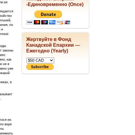
ли ее
-Единовременно (Once)
вящается
свойство
ятыней,
ения, по
 и
ычные
Жертвуйте в Фонд
Канадской Епархии —
роды
Ежегодно (Yearly)
т законы
иях:
но, как
о не в
авно уже
икакой
иках, в
казывает
а
гося ее.
 по вере
ять
ринимать