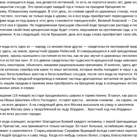
амах освящается вода, она делается нетленной, то есть не портится много лет, даже ес
закрытом сосуде. Это происходит каждый год и только на праздник Крещения по
ому, Юлианскому календарю. В этот день, по словам одной из церковных стихир, «ос
стество», поэтому не только вода в церкви, но и все воды приобретают первозданное 
Даже вода из-под крана в этот день становится «крещенской», Великой Агиасмой — Св
ется она в Церкви. Не подверженная присущим обычной воде процессам распада и гни
ческим свойствам крещенская вода будет стоять нерушимая на протяжении года, а то
ремени. А на следующий, после Крещения, день все воды снова приобретают свои об
 вода есть одно из — наряду со множеством других — свидетельств неотмирной при
е здесь, на земле, причастной Церкви Небесной. И совершающееся в ней преодолевае
ернее, законы нынешнего состояния естества, как не раз звучит в церковных песнопен
ся естества чин». И это дивное свидетельство чудесности крещенской воды невозмож
лось некоторым, объяснить никакими рациональными причинами. И конечно, здесь дел
или катионах серебра или каких-то иных металлов, которые якобы попадают в чашу с д
ных богослужебных крестов и богослужебных сосудов, после чего вода не портится. Н
освятил бы городской водопровод и никакие частицы драгоценных металлов не дали бы
ь нашим предкам в прежние века преобразить на Крещение воду в освященных источн
малых реках и озерах.
ещение (19 января) исстари праздновалось широко и торжественно. В канун, как расс
ана Ивана Шмелева «Лето Господне», «ставят кресты…мелком-снежком…на сараях, н
, на всех дворах». А на следующий день вся Москва высыпала на улицу и заполняла
льдом Москву-реку у прорубленной во льду Иордани… Крестный ход «на Иордань»
 во всех русских городах.
 вода освящает, исцеляет благодатью Божией каждого человека, с верой причащающе
ое Причастие, она принимается только натощак. Ее пьют больные, ослабевшие люди, и
вают и укрепляются. Старец иеромонах Серафим Вырицкий всегда советовал окропл
 водой продукты и саму пищу. Когда кто-нибудь сильно болел, старец благословлял п