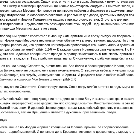
теча призвал ожидающих Спасителя, очиститься в водах Иордана, к нему потекли дес
шли к нему и лицемеры фарисеи и циничные аристократы саддукеи. Они тоже знали, ч
время прихода Мессии. Но пророк от притворно набожных фарисеев и саддукеев, зная
уру, потребовал не словесного покаяния, а реальных дел добра, достойных плодов пок
ких вождей у Иоанна Предтечи не нашлось никакого сочувствия. Это стало для них
 потрясением. Трудно описать разочарование этих людей. Ведь выяснилось, что нич
т прихода Мессии им ждать не стоит.
 последним пришел креститься к Иоанну Сам Христос и не сразу был узнан пророком.
м, Иоанн ждал Мессию в несколько ином облике — величественном, царском. Но с пе
пророк распознал, что пришелец неизмеримо превосходит его.
«Мне надобно крестит
ли приходишь ко мне?» (Мф. 3,14)
— В каждом слове Иоанна сквозит удивление. Но И
у, что так надлежит совершиться правде. А правда заключалась в том, чтобы Христос 
елевать, а служить. Так, в рабском виде, начал Он служение, в рабском виде был и каз
ься сошел в воду Спаситель, а очистить ее. Все более и более прозревал Иоанн, пока
до Богоявления не открыло ему глаза окончательно. Отверзлись небеса, и увидел про
орый сходил, как голубь, и ниспускался на Христа. И раздался глас с небес:
«Сей есть
ленный, в котором Мое Благоволение» (Мф.3.7)
сь служение Спасителя. Светозарную плоть Свою погрузил Он в грязные воды мира се
ал их живоносными.
и был обычай в ночь под Крещение петь дивные песни Богу и зажигать костры и факел
ощадях, перекрестках и во дворах, так что столица Византии, Константинополь, в эти н
бъятой пламенем. В древней Церкви существовал также обычай крестить оглашенных 
Богоявления, так как Крещение и является духовным просвещением людей.
воде
итель вошел во Иордан и принял крещение от Иоанна, произошло соприкосновение
ка с тварной материей. И поныне в день Крещения именно по церковному, старому ст