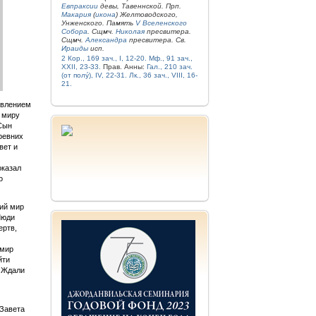
Евпраксии
девы, Тавеннской. Прп.
Макария
(
икона
) Желтоводского,
Унженского. Память
V Вселенского
Собора
. Сщмч.
Николая
пресвитера.
Сщмч.
Александра
пресвитера. Св.
Ираиды
исп.
2 Кор., 169 зач., I, 12-20.
Мф., 91 зач.,
XXII, 23-33.
Прав. Анны:
Гал., 210 зач.
(от полу́), IV, 22-31.
Лк., 36 зач., VIII, 16-
21.
явлением
 миру
 Сын
ревних
вет и
оказал
о
ий мир
Люди
ертв,
 мир
йти
. Ждали
 Завета