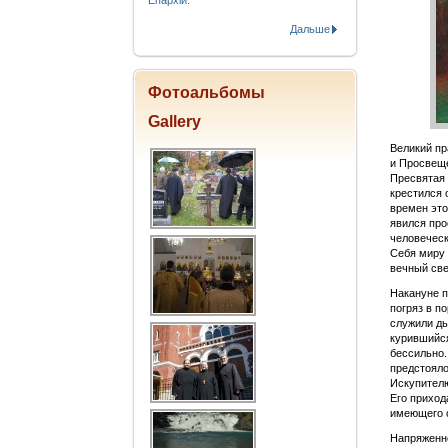
Епархіи.
Дальше
Фотоальбомы
Gallery
Великий пр
и Просвеще
Пресвятая 
крестился 
времен это
явился про
человеческ
Себя миру 
вечный св
Накануне п
погряз в п
служили дь
курившийся
бессильно.
предстоял
Искупителю
Его приход
имеющего 
Напряженне