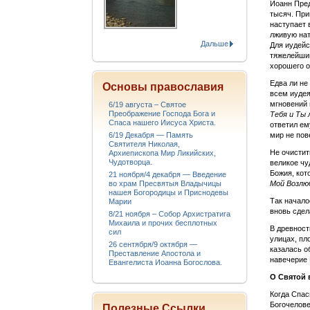
Иоанн Пред
тысяч. При
наступает 
лживую нат
Дальше
Для иудейс
тяжелейшим
хорошего о
Едва ли не
Основы православия
всем иудея
мгновений 
6/19 августа – Святое
Преображение Господа Бога и
Тебя и Ты 
Спаса нашего Иисуса Христа.
ответил ем
6/19 Декабря — Память
мир не пов
Святителя Николая,
Не очистит
Архиепископа Мир Ликийских,
Чудотворца.
великое чу
Божия, кот
21 ноября/4 декабря — Введение
во храм Пресвятыя Владычицы
Мой Возлюб
нашея Богородицы и Приснодевы
Так начало
Марии
вновь сдел
8/21 ноября – Собор Архистратига
Михаила и прочих бесплотных
В древност
сил
улицах, пл
26 сентября/9 октября —
казалась о
Преставление Апостола и
навечерие 
Евангелиста Иоанна Богослова.
О Святой 
Когда Спас
Богочелове
Полезные Ссылки