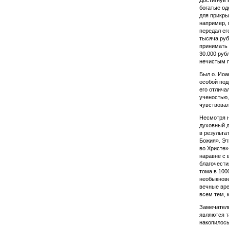
Достигнув 
богатые од
для прикры
например, 
передал ег
тысяча руб
принимать 
30.000 руб
нечистым п
Был о. Иоа
особой под
его отлича
ученостью,
чувствовал
Несмотря н
духовный д
в результа
Божия». Эт
во Христе»
наравне с 
благочести
тома в 100
необыкнове
вечные вре
всем тем, 
Замечатель
являются т
накопилось