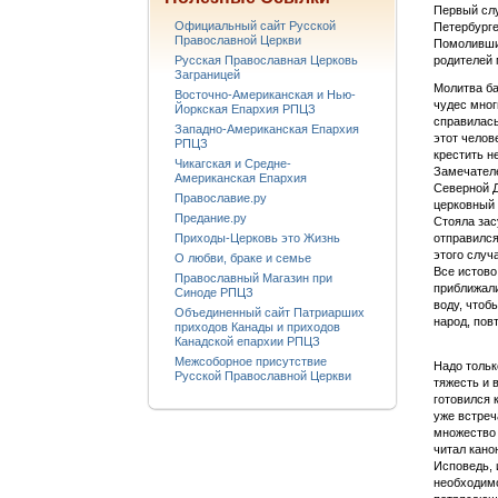
Первый слу
Официальный сайт Русской
Петербурге
Православной Церкви
Помолившис
Русская Православная Церковь
родителей 
Заграницей
Молитва ба
Восточно-Американская и Нью-
чудес мног
Йоркская Епархия РПЦЗ
справилась
Западно-Американская Епархия
этот челов
РПЦЗ
крестить н
Чикагская и Средне-
Замечателе
Американская Епархия
Северной Д
Православие.ру
церковный 
Предание.ру
Стояла зас
Приходы-Церковь это Жизнь
отправился
этого случ
О любви, браке и семье
Все истово
Православный Магазин при
приближали
Синоде РПЦЗ
воду, чтоб
Объединенный сайт Патриарших
народ, повт
приходов Канады и приходов
Канадской епархии РПЦЗ
Межсоборное присутствие
Надо тольк
Русской Православной Церкви
тяжесть и 
готовился 
уже встреч
множество 
читал кано
Исповедь, 
необходимо