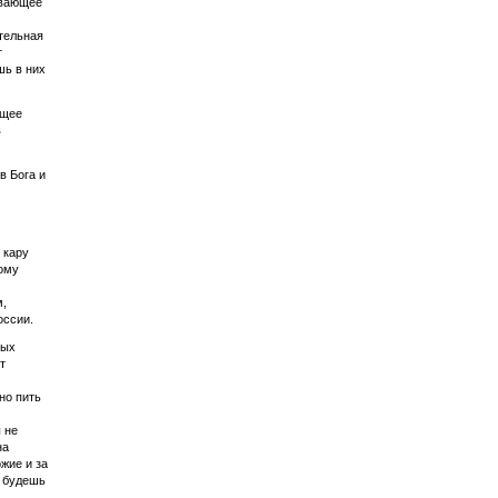
ывающее
ительная
т
шь в них
бщее
в
в Бога и
 кару
дому
м,
оссии.
тых
т
но пить
 не
на
жие и за
а будешь