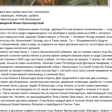
аруй мне сердце простое, незлобивое,
 верующее, любящее, щедрое,
 вместилище Тебя Всеблагого!
раведный Иоанн Кронштадтский
 исполненное соблазнов время Господь даровал России великого молитвенника — отц
кого. Он ясно видел надвигающееся зло безбожия и перед смертью (1908 г.) молился:
паси народ русский, Церковь Православную, в России — погибают! Всюду разврат, всю
огохульство, безначалие! Господи, все в Твоих руках. Ты — Вседержитель!» Будучи
 священником, живя в миру, он поднялся на такую духовную высоту, на которую восх
ми годами иноческого делания.
ликого пастыря было с. Сура в Архангельской губернии, где по словам самого отца Ио
овиной столетия приемственно в разное время священствовали иереи из рода Сергиев
ня Сергиев в 1829 году настолько слабым, что был сразу же крещен. С малых лет люб
рам, ночью вставал на молитву. Окончив Санкт-Петербургскую Духовную Академию, 
определен священником в Андреевский собор г. Кронштадта. Со своей супругой, Елиз
овной, он прожил полвека; жили они как брат с сестрой и все свои усилия направили н
 своей осиротевшей племянницы и служение Богу.
 отца Иоанна в Кронштадте были открыты Дом трудолюбия и при нем два училища,
 приют для бездомных, различные мастерские, дававшие неимущим заработок, столов
печение было о душах людей. В Кронштадт к отцу Иоанну со всей страны приезжали
. Иногда он исповедовал по 12 часов и причащал тысячи людей в течение 3-4 часов
. Уже в начале своего священства он опытно познал благодатную, животворящую сил
вхаристии. Человек, не причащающийся Тела и Крови Христовых, не в силах противос
и постепенно духовно умирает. Отец Иоанн каждый день в течение более чем полувеко
совершал Божественную Литургию и приобщался Святых Таин.
жизнь и духовные подвиги снискали отцу Иоанну Кронштадтскому благодать творить ч