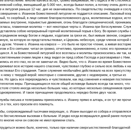
е впечатление: многие каялись вслух, громко выкрикивая, не стыдясь и не стесняясь
реевский собор, вмещавший до 5.000 чел., всегда бывал полон, а потому очень долго 
 и литургия раньше 12 час. дня не оканчивалась. По свидетельству очевидцев и сос
 совершение о. Иоанном Божественной литургии не поддается описанию. Ласковый взор
ый, то скорбный, в лице сияние благорасположенного духа, молитвенные вздохи, ист
чаемых внутренне, порывистые движения, огонь благодати священнической, проникаю
гласы, пламенная молитва — вот некоторые черты о. Иоанна при богослужении. Служ
дставляла собою непрерывный горячий молитвенный порыв к Богу. Во время службы 
осредником между Богом и людьми, ходатаем за грехи их, был живым звеном, соеди
мную, за которую он предстательствовал, и Церковь небесную, среди членов которой 
ы духом. Чтение о. Иоанна на клиросе — это было не простое чтение, а живая восторж
огом и Его святыми: читал он громко, отчетливо, проникновенно, и голос его проникал 
ихся. А за Божественной литургией все возгласы и молитвы произносились им так, ка
светленными очами лицом к лицу видел он пред собою Господа и разговаривал с Ним
ились из его глаз, но он не замечал их. Видно было, что о. Иоанн во время Божествен
ереживал всю историю нашего спасения, чувствовал глубоко и сильно всю любовь к н
увствовал Его страдания. Такое служение необычайно действовало на всех присутств
 к нему с твердой верой: некоторые с сомнением, другие с недоверием, а третьи из
а. Но здесь все перерождались и чувствовали, как лед сомнения и неверия постепенн
теплотою веры. Причащающихся после общей исповеди бывало всегда так много, что 
столе стояло иногда несколько больших чаш, из которых несколько священников при
дновременно. И такое причащение продолжалось нередко более двух часов.
лужбы письма и телеграммы приносились о. Иоанну прямо в алтарь, и он тут же проч
ся о тех, кого просили его помянуть.
бы, сопровождаемый тысячами верующих, о. Иоанн выходил из собора и отправлялся
по бесчисленным вызовам к больным. И редко когда возвращался домой ранее полуно
что многие ночи он совсем не имел времени спать.
 трудиться можно было, конечно, только при наличии сверхъестественной благодатно