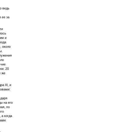
о ведь
 ее за
ти
лось
им и
рода
, около
ы.
служения
оло
вчие
ки. 20
е же
 III, и
ловами:
ударя
ы на его
ая, по
его
 а когда
лаве