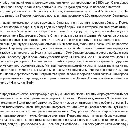
чай, открывший людям великую силу его молитвы, произошел в 1880 году. Один санов
 пригласил отца Иоанна помолиться о нем. Он уже два года не вставал с постели.
ь, отец Иоанн сказал больному: «Встань, и помолимся вместе!» И больной встал. На 
молитва отца Иоанна подняла с постели парализованную 13-летнюю княжну Барятинск
тюшки помогала не только верующим больным, но и тем, кто не верил в Христа. После
ие приходили к вере. Однажды один молодой еврей, жена которого, по молитвам отца 
 с тяжелой болезнью, решил креститься вместе с супругой. Когда же отец Иоанн узнал
ек верит не в Воскресшего Христа Спасителя, а в святые молитвы батюшки, он отказа
еуверовавших. Посоветовал им читать Евангелие и креститься, когда придет вера.
н еще один чудесный случай, описанный человеком, ехавшим с батюшкой на пароход
вине. Пароход причалил у одного маленького села. Из толпы встречающего народа в
староста и просил отца Иоанна помолиться. Уже больше месяца в округе не было дож
уха. Горела тундра и опасность угрожала селу. «Никто, как Бог!» — сказал отец Иоанн 
 в сельскую церковь. По окончании службы народ стал выходить из храма. И вдруг оп
ая увидел восторженные лица. Матери поднимали детей на руки и показывали им на гор
 крестились. У многих на глазах были слезы. Обернувшись, очевидец понял, в чем дел
сь черные грозовые тучи. Загромыхал гром. Люди не верили своим глазам. Они броса
ы прикоснуться к пароходу, на котором приехал отец Иоанн. Он же, улыбаясь и благос
орял: «Никто, как Бог!»
о представить себе, как проходил день у о. Иоанна, чтобы понять и прочувствовать вс
величие этого его беспримерного подвига. Вставал о. Иоанн ежедневно в 3 часа ночи и
к служению Божественной литургии. Около 4 часов он отправлялся в собор к утрени. Зд
али толпы паломников, жаждавших получить от него хотя бы благословение. Тут же бы
нищих, которым о. Иоанн раздавал милостыню. Заутреней о. Иоанн непременно сам в
н, придавая этому чтению большое значение. Перед началом литургии была исповедь.
из-за громадного количества желавших исповедываться у о. Иоанна, была им введена,
сти, общая. Производила она — эта общая исповедь — на всех участников и очевидц