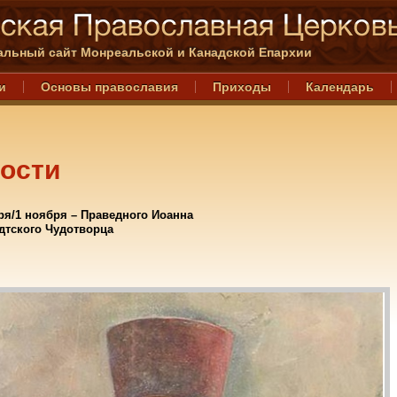
льный сайт Монреальской и Канадской Епархии
и
Основы православия
Приходы
Календарь
ости
ря/1 ноября – Праведного Иоанна
дтского Чудотворца