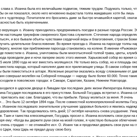
 слава о. Иоанна была его величайшим подвигом, тяжким трудом. Подумать только, чт
 бы он ни показался, около него мгновенно вырастала толпа жаждавших хотя бы лишь
ся к чудотворцу. Почитатели его бросались даже за быстро мчавшейся каретой, хватая
пасностью быть изувеченными.
 верующих о. Иоанну приходилось предпринимать поездки в разные города России. Э
ли настоящим триумфом смиренного Христова служителя. Стечение народа определя
тысяч, и все бывали объяты чувствами сердечной веры и благоговения, страхом Божи
учить целительное благословение. Во время проезда о. Иоанна на пароходе толпы на
берегу, многие при приближении парохода становились на колени. В имении «Рыжовка»
где поместили о. Иоанна, уничтожены были многотысячной толпой трава, цветы, клумб
ода проводили дни и ночи лагерем около этого имения. Харьковский собор во время 
15 июля 1890 года не мог вместить молящихся. Не только весь собор, но и площадь ок
вместила народа, который наполнял даже все прилегающие улицы. В самом соборе пе
 были поместиться в алтаре. Железные решетки оказались всюду сломанными от дав
анн совершал молебен на Соборной площади — народу было более 60.000. Точно таки
сходили в поволжских городах: в Самаре, Саратове, Казани, Нижнем Новгороде.
аходился в царском дворце в Ливадии при последних днях жизни Императора Александра
ина Государя последовала в его присутствии. Больной Государь встретил о. Иоанна с
 пригласить вас сам. Благодарю, что вы прибыли. Прошу молиться за меня. Я очень
… Это было 12 октября 1894 года. После совместной коленопреклонной молитвы Гос
о. Иоанном последовало значительное улучшение здоровья больного и явились надежд
доровление. Так продолжалось пять дней; 17 октября началось снова ухудшение. Умир
в. Таин и таинства елеосвящения, Государь просил о. Иоанна возложить свои руки на 
воря ему: «Когда вы держите руки свои на моей голове, я чувствую большое облегчение,
 очень страдаю — не отнимайте их». О. Иоанн так и продолжал держать свои руки на г
 Царя, пока Царь не предал душу свою Богу.