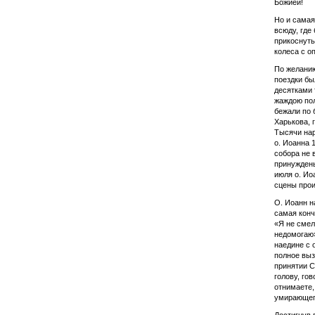
Божией!
Но и самая
всюду, где
прикоснуть
колеса с о
По желанию
поездки бы
десятками 
жаждою пол
бежали по 
Харькова, 
Тысячи нар
о. Иоанна 
собора не 
принуждены
июля о. Ио
сцены прои
О. Иоанн н
самая конч
«Я не смел
недомогаю»
наедине с 
полное выз
принятии С
голову, го
отнимаете,
умирающего