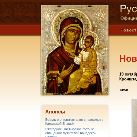
Официа
Новост
Нов
19 октяб
Кроншта
14:50
Анонсы
Всѣмъ о.о. настоятелямъ приходовъ
Канадской Епархiи.
Ежегодное Пастырское говѣніе
священнослужителей Канадской