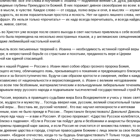
оличестве. Все эти слова и поучения о. Иоанна — подлинное веяние Св. Духа, раскр
едимые глубины Премудрости Божией. В них поражает дивное своеобразие во всем: в
 в мысли, в чувстве. Каждое слово — от сердца, полно веры и огня, в мыслях — изум
мудрость, во всем поразительная простота и ясность. Нет ни одного лишнего слова, не
фраз». Их нельзя только «прочитать» — их надо всегда перечитывать, и всегда найде
е, живое, святое.
 во Христе» уже вскоре после своего выхода в свет настолько привлекла к себе всео
что была переведена на несколько иностранных языков, а у англиканских священнико
даже любимейшей настольной книгой.
ысль всех письменных творений о. Иоанна — необходимость истинной горячей веры 
ере, в непрестанной борьбе со страстьми и похотьми, преданность вере и Церкви
ой как единой спасающей.
и к нашей Родине — России о. Иоанн явил собою образ грозного пророка Божия,
щего истину, обличающего ложь, призывающего к покаянию и предрекающего близкую
рехи и за богоотступничество. Будучи сам образом кротости и смирения, любви к каж
независимо от национальности и вероисповедания, о. Иоанн с великим негодованием
 ко всем тем безбожным, материалистическим и вольнодумным либеральным течения
дрывали веру русского народа и подкапывали тысячелетний государственный строй Р
Россия, веровать в правящего судьбами мира Бога Вседержителя и учись у твоих свя
ре, мудрости и мужеству… Господь вверил нам, русским, великий спасительный талан
ой веры… Восстань же, русский человек!.. Кто вас научил непокорности и мятежам
ным, коих не было прежде в России… Перестаньте безумствовать! Довольно! Доволь
олную яда чашу — и вам и России». И грозно прорекает: «Царство Русское колеблется,
близко к падению». «Если в России так пойдут дела и безбожники и анархисты-безумцы
ержены праведной каре закона, и если Россия не очистится от множества плевел, то о
как древние царства и города, стертые правосудием Божиим с лица земли за свое безбо
кония». «Бедное отечество, когда-то ты будешь благоденствовать?! Только тогда, когд
всем сердцем Бога, Церкви, любви к Царю и Отечеству и чистоты нравов».