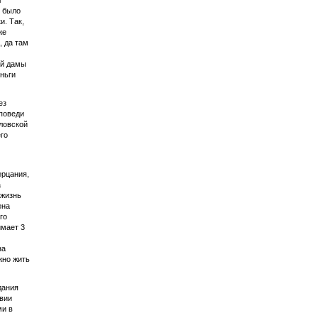
л
о было
и. Так,
же
, да там
ой дамы
еньги
ез
оповеди
словской
го
ерцания,
а
 жизнь
ена
го
имает 3
на
жно жить
дания
твии
ми в