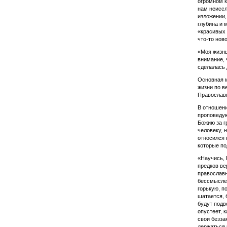
огромном к
нам неиссл
изложении,
глубина и 
«красивых 
что-то ново
«Моя жизнь
внимание, 
сделалась 
Основная м
жизни по в
Православн
В отношени
проповедую
Божию за г
человеку, 
относился
которые по
«Научись, 
предков ве
православн
бессмыслен
горькую, п
шатается, 
будут подв
опустеет, 
свои безза
держаться 