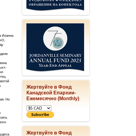
а Иоанна
 «О,
ду
одили
анна
ых».
ил
отец
аветой
а
Жертвуйте в Фонд
Канадской Епархии-
Ежемесячно (Monthly)
ая. Но
у
тоять
вого
Жертвуйте в Фонд
удеса.