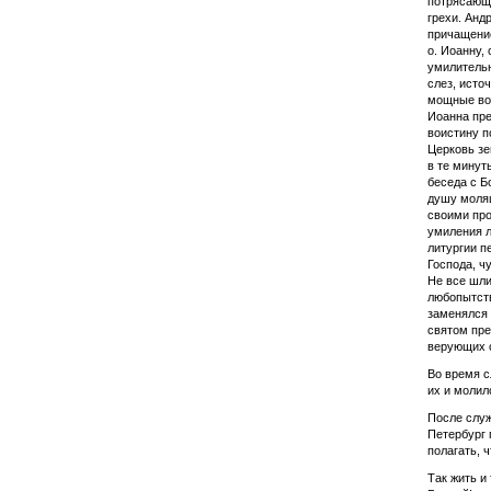
потрясающе
грехи. Анд
причащение
о. Иоанну,
умилительн
слез, исто
мощные воз
Иоанна пре
воистину п
Церковь зе
в те минут
беседа с Б
душу молящ
своими про
умиления л
литургии п
Господа, ч
Не все шли
любопытств
заменялся 
святом пре
верующих о
Во время с
их и молил
После служ
Петербург 
полагать, 
Так жить и