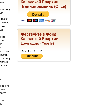
Канадской Епархии
ник в
-Единовременно (Once)
глазах у
ую.
 таких
Иоанна,
, что
лся
Жертвуйте в Фонд
е по
Канадской Епархии —
ышел
Ежегодно (Yearly)
дя.
и
исатель
изонт.
о. К селу
лись в
ловляя
ю
есь его
ло и
сегда
 по
ев