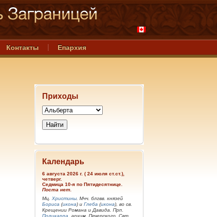
Контакты
Епархия
Приходы
Календарь
6 августа 2026 г. ( 24 июля ст.ст.),
четверг.
Седмица 10-я по Пятидесятнице.
Поста нет.
Мц.
Христины
. Мчч. блгвв. князей
Бориса
(
икона
) и
Глеба
(
икона
), во св.
Крещении Романа и Давида. Прп.
Поликарпа
, архим. Печерского. Свт.