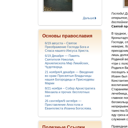
Господи! Д
открытое,
Дальше
достойное
Святой п
В трудное,
Основы православия
Кронштадтс
Господи, с
6/19 августа – Святое
неверие, б
Преображение Господа Бога и
Спаса нашего Иисуса Христа.
приходским
лишь долги
6/19 Декабря — Память
Родиной ве
Святителя Николая,
Архиепископа Мир Ликийских,
«три с пол
Чудотворца.
Родился Ва
21 ноября/4 декабря — Введение
посещать х
во храм Пресвятыя Владычицы
Иоанн был 
нашея Богородицы и Приснодевы
Константин
Марии
воспитание
8/21 ноября – Собор Архистратига
Стараниями
Михаила и прочих бесплотных
лечебница,
сил
главное по
26 сентября/9 октября —
богомольцы
Преставление Апостола и
непрерывно
Евангелиста Иоанна Богослова.
таинства Е
яду греха 
служения 
Праведная 
Полезные Ссылки