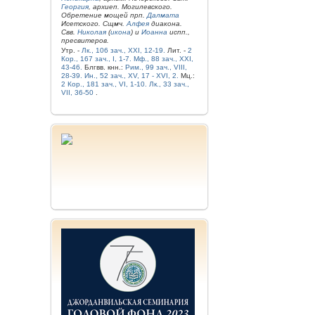
Георгия
, архиеп. Могилевского.
Обретение мощей прп.
Далмата
Исетского. Сщмч.
Алфея
диакона.
Свв.
Николая
(
икона
) и
Иоанна
испп.,
пресвитеров.
Утр. -
Лк., 106 зач., XXI, 12-19.
Лит. -
2
Кор., 167 зач., I, 1-7.
Мф., 88 зач., XXI,
43-46.
Блгвв. кнн.:
Рим., 99 зач., VIII,
28-39.
Ин., 52 зач., XV, 17 - XVI, 2.
Мц.:
2 Кор., 181 зач., VI, 1-10.
Лк., 33 зач.,
VII, 36-50
.