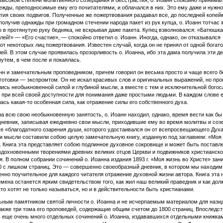
высокой степени молитвенного созерцания и бесстрастия, о. Иоанн спокойно принима
ежды, преподносимые ему его почитателями, и облачался в них. Это ему даже и нужн
тия своих подвигов. Полученные же пожертвования раздавал все, до последней копейк
получив однажды при громадном стечении народа пакет из рук купца, о. Иоанн тотчас 
о в протянутую руку бедняка, не вскрывая даже пакета. Купец взволновался: «Батюшка
лей!» — «Его счастие», — спокойно ответил о. Иоанн. Иногда, однако, он отказывался
от некоторых лиц пожертвования. Известен случай, когда он не принял от одной богат
лей. В этом случае проявилась прозорливость о. Иоанна, ибо эта дама получила эти д
утем, в чем после и покаялась.
нн и замечательным проповедником, причем говорил он весьма просто и чаще всего б
готовки — экспромтом. Он не искал красивых слов и оригинальных выражений, но пр
лись необыкновенной силой и глубиной мысли, а вместе с тем и исключительной бого
 при всей своей доступности для понимания даже простыми людьми. В каждом слове е
ась какая-то особенная сила, как отражение силы его собственного духа.
а всю свою необыкновенную занятость, о. Иоанн находил, однако, время вести как бы
невник, записывая ежедневно свои мысли, приходившие ему во время молитвы и соз
те «благодатного озарения души, которого удостаивался он от всепросвещающего Дух
и мысли составили собою целую замечательную книгу, изданную под заглавием: «Моя
. Книга эта представляет собою подлинное духовное сокровище и может быть поставл
вдохновенными творениями древних великих отцов Церкви и подвижников христианско
я. В полном собрании сочинений о. Иоанна издания 1893 г. «Моя жизнь во Христе» зан
0 с лишком страниц. Это — совершенно своеобразный дневник, в котором мы находим
нно поучительное для каждого читателя отражение духовной жизни автора. Книга эта 
мена останется ярким свидетельством того, как жил наш великий праведник и как дол
кто хотят не только называться, но и в действительности быть христианами.
ным памятником святой личности о. Иоанна и не исчерпаемым материалом для нази
акже три тома его проповедей, содержащие общим счетом до 1800 страниц. Впоследс
 еще очень много отдельных сочинений о. Иоанна, издававшихся отдельными книжка