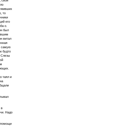
, свои
шло
луживших
, то
очники
щий его
ба о.
он был
нявшим
он витал
енная
в самую
к будто
. Слезы
ной
ам
ующих.
о таял и
на
общали
итывал
 в
чи. Надо
й помощи