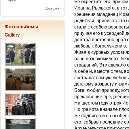
Епархіи.
же окрестить его, приче
Иоанна Рыльского, в тот
Дальше
крещения младенец Иоан
родители, приписав это 
Фотоальбомы
стали с особою ревностью
приучая его к усердной 
Gallery
детства постоянно брал 
любовь к богослужению.
Живя в суровых условия
рано познакомился с без
страданий. Это сделало
в себе и, вместе с тем, 
сострадательную любовь
детскому возрасту играми
Боге, любил природу, ко
преклонение пред величи
На шестом году отрок Ио
Но грамота вначале плохо
же подвигло и на особен
его, собрав последние ср
Архангельское приходско