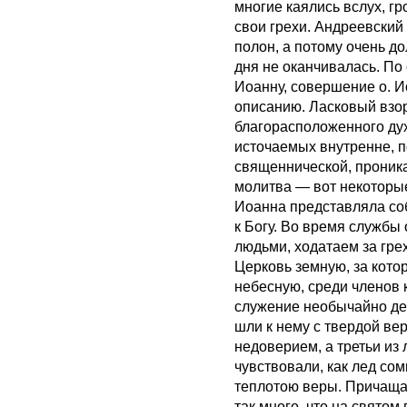
многие каялись вслух, гр
свои грехи. Андреевский
полон, а потому очень д
дня не оканчивалась. По
Иоанну, совершение о. 
описанию. Ласковый взор
благорасположенного дух
источаемых внутренне, п
священнической, проник
молитва — вот некоторые
Иоанна представляла с
к Богу. Во время службы
людьми, ходатаем за гре
Церковь земную, за кото
небесную, среди членов 
служение необычайно де
шли к нему с твердой вер
недоверием, а третьи из
чувствовали, как лед со
теплотою веры. Причаща
так много, что на святом