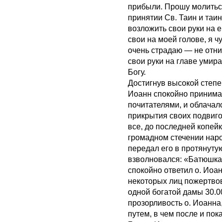
прибыли. Прошу молитьс
принятии Св. Таин и таи
возложить свои руки на е
свои на моей голове, я ч
очень страдаю — не отни
свои руки на главе умир
Богу.
Достигнув высокой степе
Иоанн спокойно принима
почитателями, и облачал
прикрытия своих подвиг
все, до последней копей
громадном стечении народ
передал его в протянутую
взволновался: «Батюшка,
спокойно ответил о. Иоан
некоторых лиц пожертвов
одной богатой дамы 30.0
прозорливость о. Иоанна
путем, в чем после и пок