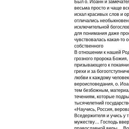
Был о. Иоанн и замечат
весьма просто и чаще вс
искал красивых слов и о
отличались необыкновенн
исключительной богослов
для понимания даже про
чувствовалась какая-то 
собственного
В отношении к нашей Ро
грозного пророка Божия,
призывающего к покаяни
грехи и за богоотступнич
любви к каждому человек
вероисповедания, о. Иоа
тем безбожным, матери
течениям, которые подры
тысячелетний государств
«Научись, Россия, веров
Вседержителя и учись у 
мужеству… Господь ввери
православной веры… Восс