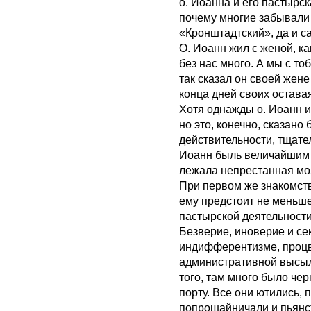
о. Иоанна и его пастырс
почему многие забывали
«Кронштадтский», да и с
О. Иоанн жил с женой, ка
без нас много. А мы с т
так сказал он своей жене
конца дней своих остава
Хотя однажды о. Иоанн и 
но это, конечно, сказано
действительности, тщате
Иоанн быль величайшим а
лежала непрестанная мол
При первом же знакомстве
ему предстоит не меньш
пастырской деятельности
Безверие, иноверие и се
индифферентизме, процв
административной высыл
того, там много было че
порту. Все они ютились, 
попрошайничали и пьянст