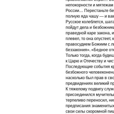
непокорности и мятежам
России… Перестаньте без
полную яда чашу — и вам
Русское колеблется, шата
пойдут дела и безбожник
праведной каре закона, 
плевел, то она опустеет,
правосудием Божиим с ли
беззакония». «Бедное оте
Только тогда, когда буд
к Царю и Отечеству и чи
Последующие события кр
безбожного человеконен
насколько был прав в св
предвидениях великий пр
К тяжелому подвигу служ
присоединился мучительн
терпеливо переносил, ни
предписания знаменитых
свои силы скоромной пищ