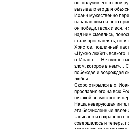
он, получив его в свои р
вызывало его для объясн
Иоанн мужественно перен
нападавшим на него прин
он победил всех и вся, и
над ним смеялись, понос
стали прославлять, поня
Христов, подлинный паст
«Нужно любить всякого че
о. Иоанн. — Не нужно см
злом, которое в нем»… С
побеждая и возрождая с
любви.
Скоро открылся в о. Иоа
прославил его на всю Ро
никакой возможности пер
Наша неверующая интелл
эти бесчисленные явлени
записано и сохранено в 
совершалось и теперь, п