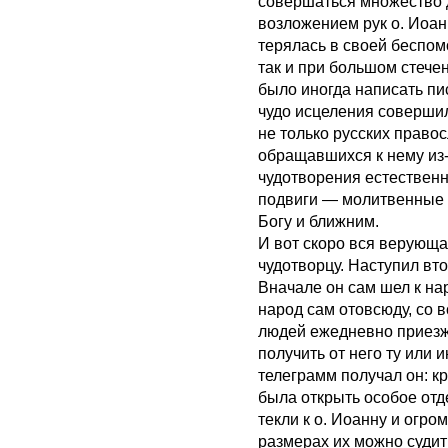
совершаться множество 
возложением рук о. Иоан
терялась в своей беспом
так и при большом стечен
было иногда написать пи
чудо исцеления соверши
не только русских правос
обращавшихся к нему из-
чудотворения естественн
подвиги — молитвенные 
Богу и ближним.
И вот скоро вся верующа
чудотворцу. Наступил вто
Вначале он сам шел к нар
народ сам отовсюду, со в
людей ежедневно приезжа
получить от него ту или
телеграмм получал он: к
была открыть особое отд
текли к о. Иоанну и огр
размерах их можно судить