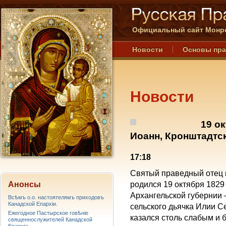
Официальный сайт Монре
Новости
Основы пр
Новости
19 о
Иоанн, Кронштадтс
17:18
Святый праведный отец 
Анонсы
родился 19 октября 1829
Архангельской губернии 
Всѣмъ о.о. настоятелямъ приходовъ
Канадской Епархiи.
сельского дьячка Илии 
Ежегодное Пастырское говѣніе
казался столь слабым и 
священнослужителей Канадской