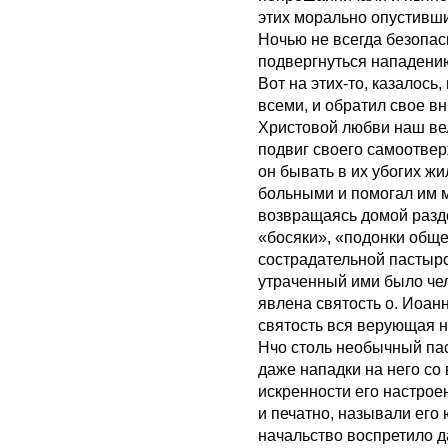
этих морально опустивш
Ночью не всегда безопас
подвергнуться нападению
Вот на этих-то, казалос
всеми, и обратил свое 
Христовой любви наш вел
подвиг своего самоотвер
он бывать в их убогих ж
больными и помогал им м
возвращаясь домой разде
«босяки», «подонки обще
сострадательной пастыр
утраченный ими было чел
явлена святость о. Иоанн
святость вся верующая 
Нчо столь необычный пас
даже нападки на него со
искренности его настроен
и печатно, называли ег
начальство воспретило д