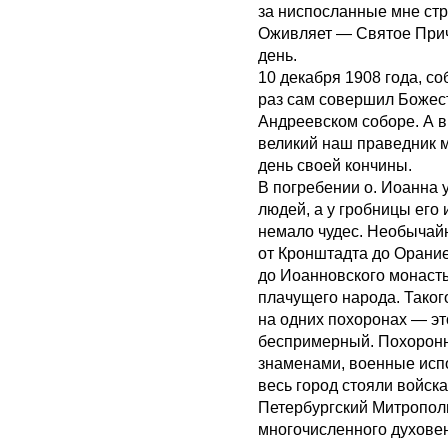
за ниспосланные мне ст
Оживляет — Святое Прич
день.
10 декабря 1908 года, со
раз сам совершил Божес
Андреевском соборе. А в 
великий наш праведник м
день своей кончины.
В погребении о. Иоанна 
людей, а у гробницы его
немало чудес. Необычай
от Кронштадта до Орание
до Иоанновского монаст
плачущего народа. Таког
на одних похоронах — эт
беспримерный. Похоронн
знаменами, военные испо
весь город стояли войск
Петербургский Митрополи
многочисленного духове