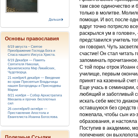
там свое одиночество и 
только в молитве. Молилс
помощи. И вот, после одн
Дальше
вдруг точно потрясло всег
раскрылся ум в голове», 
Основы православия
представился учитель тог
он говорил. Чуть засветле
6/19 августа – Святое
Преображение Господа Бога и
счастие! Он стал читать 
Спаса нашего Иисуса Христа.
запоминать прочитанное
6/19 Декабря — Память
Святителя Николая,
С той поры отрок Иоанн 
Архиепископа Мир Ликийских,
Чудотворца.
училище, первым окончи
21 ноября/4 декабря — Введение
принят на казенный счет
во храм Пресвятыя Владычицы
нашея Богородицы и Приснодевы
Еще учась в семинарии, 
Марии
любящий и заботливый с
8/21 ноября – Собор Архистратига
Михаила и прочих бесплотных
искать себе место диако
сил
оставшуюся без средств 
26 сентября/9 октября —
Преставление Апостола и
пожелала, чтобы сын из-
Евангелиста Иоанна Богослова.
образования, и настояла
Поступив в академию, мо
попечения: он выхлопот
Полезные Ссылки