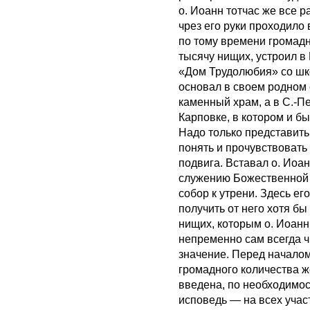
о. Иоанн тотчас же все 
чрез его руки проходило
по тому времени громадн
тысячу нищих, устроил 
«Дом Трудолюбия» со шк
основал в своем родном 
каменный храм, а в С.-П
Карповке, в котором и бы
Надо только представить 
понять и прочувствовать
подвига. Вставал о. Иоан
служению Божественной л
собор к утрени. Здесь е
получить от него хотя б
нищих, которым о. Иоанн
непременно сам всегда ч
значение. Перед началом
громадного количества ж
введена, по необходимо
исповедь — на всех учас