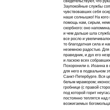
свидетельствуют, что рук
Заупокойные службы со
чувствовавших себя оси
наше солнышко! На кого 
помощь нам, сирым, нем
скорбного: оно напомина
и чем дальше шла служба
все росло и увеличивалос
то благодатная сила и н
неземною радостью. Для 
праведник, и дух его не
и ласкою всех собравших
Похоронили о. Иоанна в
для него в подвальном э
Санкт-Петербурге. Вся ц
белым мрамором; иконост
гробнице (с правой стор
под которой горит неуга
постоянно теплятся над г
возжигаемых богомольца