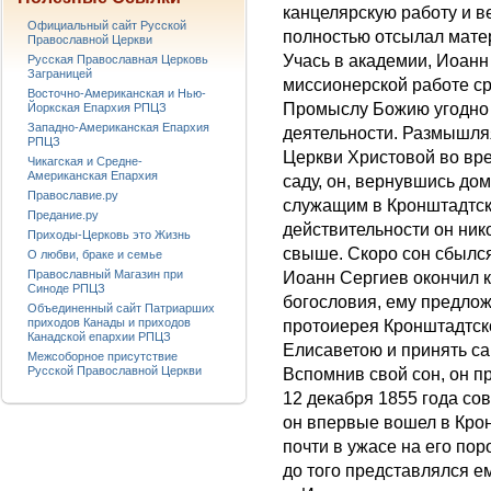
канцелярскую работу и в
Официальный сайт Русской
полностью отсылал мате
Православной Церкви
Учась в академии, Иоанн
Русская Православная Церковь
Заграницей
миссионерской работе с
Восточно-Американская и Нью-
Промыслу Божию угодно б
Йоркская Епархия РПЦЗ
Западно-Американская Епархия
деятельности. Размышля
РПЦЗ
Церкви Христовой во вр
Чикагская и Средне-
Американская Епархия
саду, он, вернувшись дом
Православие.ру
служащим в Кронштадтск
Предание.ру
действительности он нико
Приходы-Церковь это Жизнь
свыше. Скоро сон сбылся 
О любви, браке и семье
Православный Магазин при
Иоанн Сергиев окончил к
Синоде РПЦЗ
богословия, ему предлож
Объединенный сайт Патриарших
приходов Канады и приходов
протоиерея Кронштадтско
Канадской епархии РПЦЗ
Елисаветою и принять са
Межсоборное присутствие
Русской Православной Церкви
Вспомнив свой сон, он п
12 декабря 1855 года со
он впервые вошел в Кро
почти в ужасе на его пор
до того представлялся ем