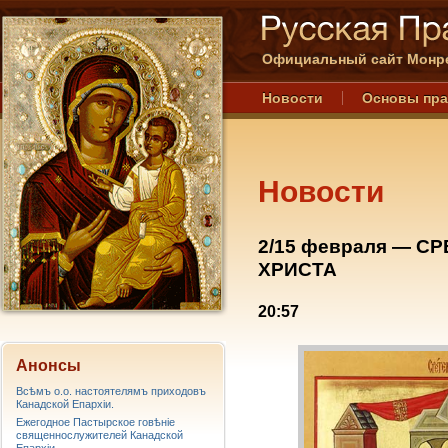
Официальный сайт Монре
Новости
Основы пр
Новости
2/15 февраля — 
ХРИСТА
20:57
Анонсы
Всѣмъ о.о. настоятелямъ приходовъ
Канадской Епархiи.
Ежегодное Пастырское говѣніе
священнослужителей Канадской