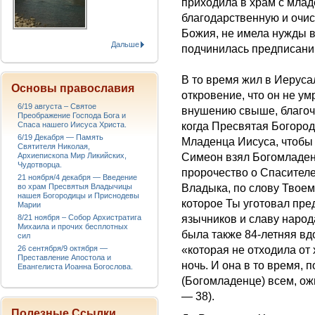
приходила в храм с млад
благодарственную и очис
Божия, не имела нужды в
Дальше
подчинилась предписани
В то время жил в Иерус
Основы православия
откровение, что он не ум
6/19 августа – Святое
внушению свыше, благоче
Преображение Господа Бога и
когда Пресвятая Богоро
Спаса нашего Иисуса Христа.
6/19 Декабря — Память
Младенца Иисуса, чтобы
Святителя Николая,
Симеон взял Богомладенц
Архиепископа Мир Ликийских,
Чудотворца.
пророчество о Спасителе
21 ноября/4 декабря — Введение
Владыка, по слову Твоем
во храм Пресвятыя Владычицы
нашея Богородицы и Приснодевы
которое Ты уготовал пре
Марии
язычников и славу народа
8/21 ноября – Собор Архистратига
Михаила и прочих бесплотных
была также 84-летняя вд
сил
«которая не отходила от 
26 сентября/9 октября —
Преставление Апостола и
ночь. И она в то время, 
Евангелиста Иоанна Богослова.
(Богомладенце) всем, ож
— 38).
Полезные Ссылки