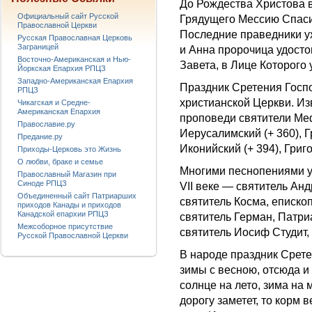
До Рождества Христова 
Официальный сайт Русской
Грядущего Мессию Спаси
Православной Церкви
Последние праведники у
Русская Православная Церковь
Заграницей
и Анна пророчица удосто
Восточно-Американская и Нью-
Завета, в Лице Которого
Йоркская Епархия РПЦЗ
Западно-Американская Епархия
Праздник Сретения Госп
РПЦЗ
христианской Церкви. Из
Чикагская и Средне-
Американская Епархия
проповеди святители Меф
Православие.ру
Иерусалимский (+ 360), 
Предание.ру
Иконийский (+ 394), Григо
Приходы-Церковь это Жизнь
О любви, браке и семье
Многими песнопениями у
Православный Магазин при
Синоде РПЦЗ
VII веке — святитель Анд
Объединенный сайт Патриарших
святитель Косма, еписк
приходов Канады и приходов
Канадской епархии РПЦЗ
святитель Герман, Патри
Межсоборное присутствие
святитель Иосиф Студит,
Русской Православной Церкви
В народе праздник Срете
зимы с весною, отсюда и
солнце на лето, зима на
дорогу заметет, то корм 