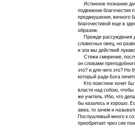
Истинное познание добра
подвижник благочестия п
предвкушения, вечного б
благочестивой еще в зде
образом.
Прежде рассуждения доб
словесных овец, но разв
и зла мы действий лукав
Стяжи смирение, послу
он словами преподобного
это? и для чего это? Но 
который ради Бога печет
Кто поистине хочет быт
власти над собою, чтобы 
же учитель. Ибо, что дел
бы казалось и хорошо. Е
авва, то зачем и называт
Послушливый много к соз
приобретает чрез сие по