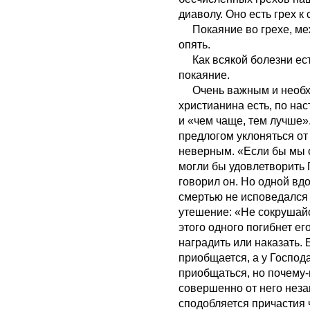
диаволу. Оно есть грех к 
Покаяние во грехе, межд
опять.
Как всякой болезни есть
покаяние.
Очень важным и необхо
христианина есть, по н
и «чем чаще, тем лучше»
предлогом уклоняться о
неверным. «Если бы мы о
могли бы удовлетворить Г
говорил он. Но одной вд
смертью не исповедался 
утешение: «Не сокрушайся
этого одного погибнет ег
наградить или наказать. 
приобщается, а у Господ
приобщаться, но почему-
совершенно от него нез
сподобляется причастия 