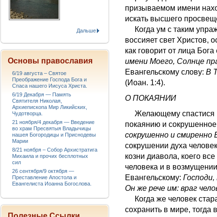
призываемом имени нахо
искать высшего просвещ
Когда ум с таким упражн
Дальше
воссияет свет Христов,
как говорит от лица Бога
Основы православия
имени Моего, Солнце пр
Евангельскому слову:
В 
6/19 августа – Святое
Преображение Господа Бога и
(Иоан. 1:4).
Спаса нашего Иисуса Христа.
6/19 Декабря — Память
О ПОКАЯНИИ
Святителя Николая,
Архиепископа Мир Ликийских,
Желающему спастися вс
Чудотворца.
21 ноября/4 декабря — Введение
покаянию и сокрушенное
во храм Пресвятыя Владычицы
сокрушенно и смиренно 
нашея Богородицы и Приснодевы
Марии
сокрушении духа человек
8/21 ноября – Собор Архистратига
козни диавола, коего все
Михаила и прочих бесплотных
сил
человека и в возмущении
26 сентября/9 октября —
Евангельскому:
Господи,
Преставление Апостола и
Евангелиста Иоанна Богослова.
Он же рече им: враг чел
Когда же человек стара
сохранить в мире, тогда
Полезные Ссылки