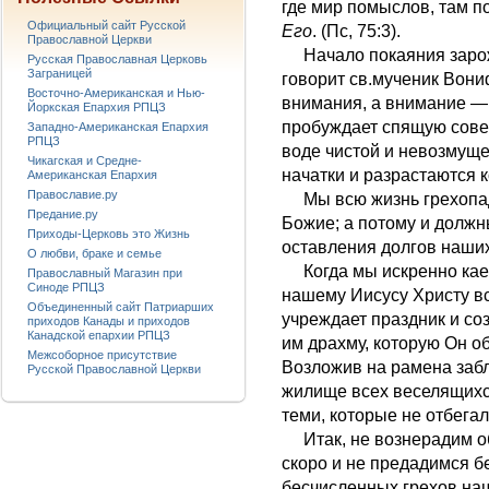
где мир помыслов, там п
Официальный сайт Русской
Его
. (Пс, 75:3).
Православной Церкви
Начало покаяния зарожд
Русская Православная Церковь
Заграницей
говорит св.мученик Вониф
Восточно-Американская и Нью-
внимания, а внимание — 
Йоркская Епархия РПЦЗ
пробуждает спящую совест
Западно-Американская Епархия
РПЦЗ
воде чистой и невозмуще
Чикагская и Средне-
начатки и разрастаются 
Американская Епархия
Православие.ру
Мы всю жизнь грехопад
Предание.ру
Божие; а потому и должн
Приходы-Церковь это Жизнь
оставления долгов наших
О любви, браке и семье
Когда мы искренно каем
Православный Магазин при
Синоде РПЦЗ
нашему Иисусу Христу в
Объединенный сайт Патриарших
учреждает праздник и со
приходов Канады и приходов
Канадской епархии РПЦЗ
им драхму, которую Он об
Межсоборное присутствие
Возложив на рамена забл
Русской Православной Церкви
жилище всех веселящихс
теми, которые не отбегал
Итак, не вознерадим о
скоро и не предадимся б
бесчисленных грехов на