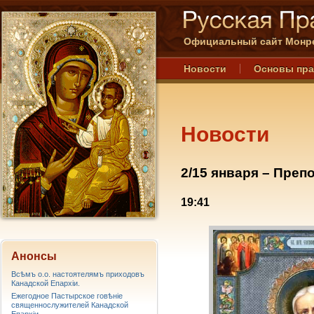
Официальный сайт Монре
Новости
Основы пр
Новости
2/15 января – Пре
19:41
Анонсы
Всѣмъ о.о. настоятелямъ приходовъ
Канадской Епархiи.
Ежегодное Пастырское говѣніе
священнослужителей Канадской