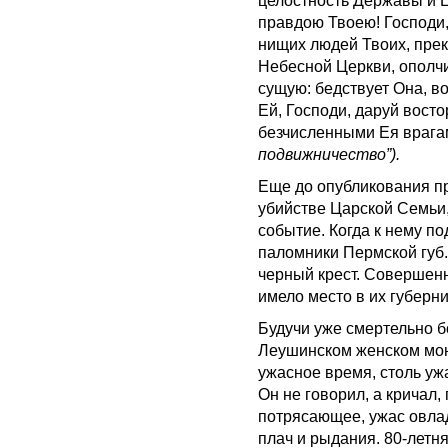
целостность Державы и 
правдою Твоею! Господи,
нищих людей Твоих, пре
Небесной Церкви, ополчи
сущую: бедствует Она, в
Ей, Господи, даруй вост
безчисленными Ея врага
подвижничество”).
Еще до опубликования п
убийстве Царской Семьи,
событие. Когда к нему п
паломники Пермской губ.
черный крест. Совершенн
имело место в их губерни
Будучи уже смертельно б
Леушинском женском мона
ужасное время, столь ужа
Он не говорил, а кричал
потрясающее, ужас овла
плач и рыдания. 80-летня