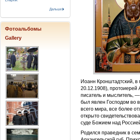
Епархіи.
Дальше
Фотоальбомы
Gallery
Иоанн Кронштадтский, в 
20.12.1908), протоиерей
писатель и мыслитель, —
был явлен Господом во в
всего мира, все более о
открыто свидетельствов
суде Божием над Россией
Родился праведник в сем
Архангельской губ. Прихо