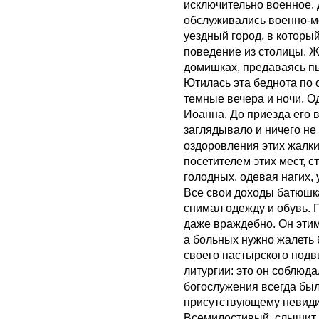
исключительно военное. 
обслуживались военно-м
уездный город, в которы
поведение из столицы. Ж
домишках, предаваясь пь
Ютилась эта беднота по 
темные вечера и ночи. О
Иоанна. До приезда его 
заглядывало и ничего н
оздоровления этих жалки
посетителем этих мест, с
голодных, одевая нагих,
Все свои доходы батюшк
снимал одежду и обувь. 
даже враждебно. Он этим
а больных нужно жалеть 
своего пастырского подв
литургии: это он соблюд
богослужения всегда бы
присутствующему невиди
Всемилостивый, слышит 