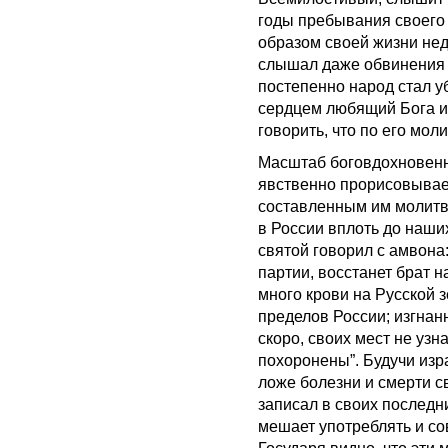
годы пребывания своего 
образом своей жизни нед
слышал даже обвинения в
постепенно народ стал у
сердцем любящий Бога и 
говорить, что по его мол
Масштаб боговдохновенн
явственно прорисовывае
составленным им молитв
в России вплоть до наши
святой говорил с амвона:
партии, восстанет брат н
много крови на Русской з
пределов России; изгнанн
скоро, своих мест не узна
похоронены”. Будучи изр
ложе болезни и смерти с
записал в своих последн
мешает употреблять и с