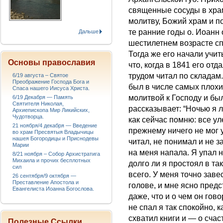
священные сосуды в хра
молитву, Божий храм и п
те ранние годы о. Иоанн
Дальше
шестилетнем возрасте сп
Тогда же его начали учит
Основы православия
что, когда в 1841 его от
трудом читал по складам.
6/19 августа – Святое
Преображение Господа Бога и
был в числе самых плохих
Спаса нашего Иисуса Христа.
молитвой к Господу и был
6/19 Декабря — Память
Святителя Николая,
рассказывает: “Ночью я л
Архиепископа Мир Ликийских,
Чудотворца.
как сейчас помню: все ул
21 ноября/4 декабря — Введение
прежнему ничего не мог 
во храм Пресвятыя Владычицы
нашея Богородицы и Приснодевы
читал, не понимал и не з
Марии
на меня напала. Я упал н
8/21 ноября – Собор Архистратига
Михаила и прочих бесплотных
долго ли я простоял в та
сил
всего. У меня точно завес
26 сентября/9 октября —
Преставление Апостола и
голове, и мне ясно предс
Евангелиста Иоанна Богослова.
даже, что и о чем он гов
не спал я так спокойно, к
схватил книги и — о счаст
Полезные Ссылки