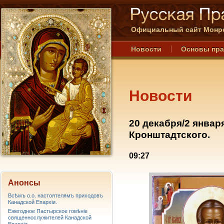
Официальный сайт Монре
Новости
Основы пр
Новости
20 декабря/2 январ
Кронштадтского.
09:27
Анонсы
Всѣмъ о.о. настоятелямъ приходовъ
Канадской Епархiи.
Ежегодное Пастырское говѣніе
священнослужителей Канадской