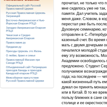
прочитал, не только что п
Официальный сайт Русской
мне сиделось уже не так,
Православной Церкви
Русская Православная Церковь
памяти. Дал учитель зад
Заграницей
меня даже. Словом, в ко
Восточно-Американская и Нью-
Йоркская Епархия РПЦЗ
перестал уже быть после
Западно-Американская Епархия
Духовную семинарию, ко
РПЦЗ
отправлен в С.-Петербур
Чикагская и Средне-
Американская Епархия
казенный счет. Во время
Православие.ру
мать с двумя дочерьми о
Предание.ру
печалился молодой студен
Приходы-Церковь это Жизнь
ему эту возможность. Мо
О любви, браке и семье
Православный Магазин при
Академии освободилось 
Синоде РПЦЗ
предложено. Студент Сер
Объединенный сайт Патриарших
приходов Канады и приходов
получаемое вознагражде
Канадской епархии РПЦЗ
года; на последнем — че
Межсоборное присутствие
Русской Православной Церкви
какой жизненный путь ем
думал он принять монаш
или в Китай. В то же вр
пользу ближних в сане св
столице и ее окрестност