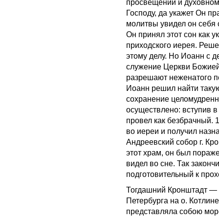
просвещении и духовном 
Господу, да укажет Он п
молитвы увидел он себя
Он принял этот сон как 
приходского иерея. Реше
этому делу. Но Иоанн с д
служение Церкви Божией 
разрешают неженатого по
Иоанн решил найти такую
сохранение целомудренно
осуществлено: вступив в 
провел как безбрачный. 
во иереи и получил назн
Андреевский собор г. Кр
этот храм, он был пораж
видел во сне. Так законч
подготовительный к про
Тогдашний Кронштадт — г
Петербурга на о. Котлине
представляла собою морс