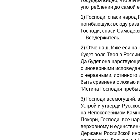
Государя видно, что эти
употреблении до самой е
1) Господи, спаси народ
погибающую: всюду развр
Господи, спаси Самодержц
—Вседержитель.
2) Отче наш, Иже еси на 
будет воля Твоя в Росси
Да будет она царствующе
с иноверными исповедан
с неравными, истинного
быть сравнена с ложью 
“Истина Господня пребыва
3) Господи всемогущий, 
Устрой и утверди Русск
на Непоколебимом Камне,
Покори, Господи, все на
верховному и единствен
Державы Российской ино