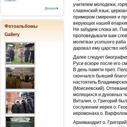
Епархіи.
учителем молодежи, гор
Дальше
славянский язык, церков
примером смирения и пр
верующих нашей епархи
Фотоальбомы
Не забудем слова ап. Па
Gallery
проповедывали вам слово
молитвах усопшого раба
даровал ему царство неб
Далее следует биографи
Руси вскоре после его см
В день памяти преп. Пелаг
скончался бывший благо
настоятель Владимирско
(Моисеевский). Отпевани
молящихся и духовных ч
Виталия, о. Григорий бы
сослужении иерея о. Гео
иеромонаха о. Варфолом
Архимандрит о. Григорий