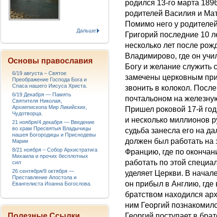
родился 13-го марта 1896
родителей Василия и Ма
Помимо него у родителей
Дальше
Григорий последние 10 л
несколько лет после рож
Владимирово, где он учи
Основы православия
Богу и желание служить 
6/19 августа – Святое
замечены церковным прич
Преображение Господа Бога и
Спаса нашего Иисуса Христа.
звонить в колокол. После
6/19 Декабря — Память
почтальоном на железную
Святителя Николая,
Архиепископа Мир Ликийских,
Пришел роковой 17-й год
Чудотворца.
и несколько миллионов ру
21 ноября/4 декабря — Введение
во храм Пресвятыя Владычицы
судьба занесла его на да
нашея Богородицы и Приснодевы
должен был работать на з
Марии
8/21 ноября – Собор Архистратига
Францию, где по окончан
Михаила и прочих бесплотных
работать по этой специа
сил
26 сентября/9 октября —
уделяет Церкви. В начале
Преставление Апостола и
он прибыл в Англию, где
Евангелиста Иоанна Богослова.
братством находился ар
ним Георгий познакомил
Полезные Ссылки
Георгий поступает в бра