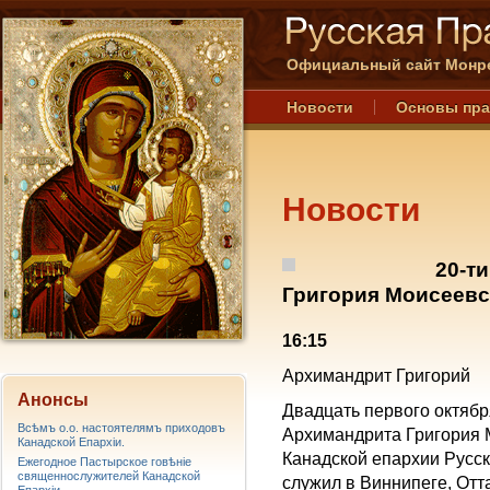
Официальный сайт Монре
Новости
Основы пр
Новости
20-т
Григория Моисеевс
16:15
Архимандрит Григорий
Анонсы
Двадцать первого октябр
Всѣмъ о.о. настоятелямъ приходовъ
Архимандрита Григория М
Канадской Епархiи.
Канадской епархии Русс
Ежегодное Пастырское говѣніе
священнослужителей Канадской
служил в Виннипеге, Отт