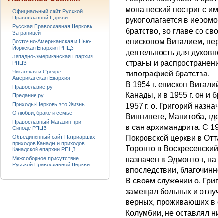
монашеский постриг с им
Официальный сайт Русской
Православной Церкви
рукополагается в иеромо
Русская Православная Церковь
братство, во главе со с
Заграницей
епископом Виталием, пер
Восточно-Американская и Нью-
Йоркская Епархия РПЦЗ
деятельность для духовн
Западно-Американская Епархия
страны и распространен
РПЦЗ
Чикагская и Средне-
типографией братства.
Американская Епархия
В 1954 г. епископ Витал
Православие.ру
Канады, и в 1955 г. он и
Предание.ру
Приходы-Церковь это Жизнь
1957 г. о. Григорий назн
О любви, браке и семье
Виннипеге, Манитоба, где
Православный Магазин при
в сан архимандрита. С 19
Синоде РПЦЗ
Объединенный сайт Патриарших
Покровской церкви в Отта
приходов Канады и приходов
Торонто в Воскресенский 
Канадской епархии РПЦЗ
Межсоборное присутствие
назначен в Эдмонтон, на
Русской Православной Церкви
впоследствии, благочинн
В своем служении о. Григ
замещал больных и отлу
верных, проживающих в 
Колумбии, не оставлял 