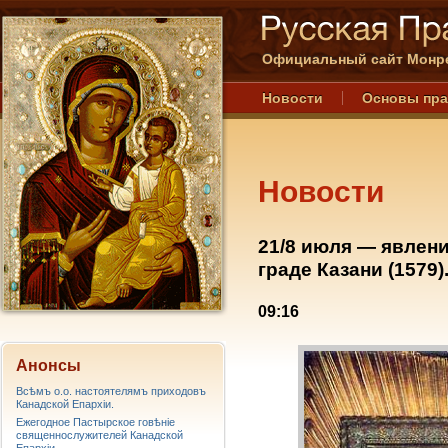
Официальный сайт Монре
Новости
Основы пр
Новости
21/8 июля — явлен
граде Казани (1579)
09:16
Анонсы
Всѣмъ о.о. настоятелямъ приходовъ
Канадской Епархiи.
Ежегодное Пастырское говѣніе
священнослужителей Канадской