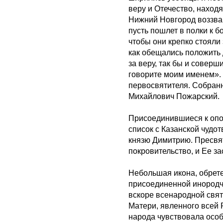
веру и Отечество, находя
Нижний Новгород воззва
пусть пошлет в полки к б
чтобы они крепко стояли 
как обещались положить 
за веру, так бы и соверш
говорите моим именем».
первосвятителя. Собран
Михайлович Пожарский.
Присоединившиеся к опо
список с Казанской чудо
князю Димитрию. Пресвя
покровительство, и Ее з
Небольшая икона, обрет
присоединенной инородче
вскоре всенародной свя
Матери, явленного всей 
народа чувствовала осо