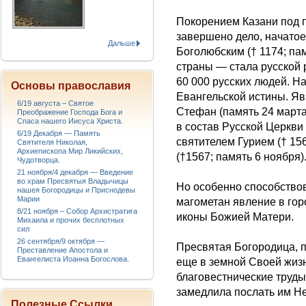
Покорением Казани под 
завершено дело, начатое
Дальше
Боголюбским († 1174; па
страны — стала русской 
60 000 русских людей. Н
Основы православия
Евангельской истины. Я
6/19 августа – Святое
Стефан (память 24 март
Преображение Господа Бога и
Спаса нашего Иисуса Христа.
в состав Русской Церкви
6/19 Декабря — Память
святителем Гурием († 15
Святителя Николая,
Архиепископа Мир Ликийских,
(†1567; память 6 ноября)
Чудотворца.
21 ноября/4 декабря — Введение
во храм Пресвятыя Владычицы
Но особенно способство
нашея Богородицы и Приснодевы
Марии
магометан явление в гор
8/21 ноября – Собор Архистратига
иконы Божией Матери.
Михаила и прочих бесплотных
сил
26 сентября/9 октября —
Пресвятая Богородица, 
Преставление Апостола и
Евангелиста Иоанна Богослова.
еще в земной Своей жиз
благовестнические труды
замедлила послать им Н
Полезные Ссылки