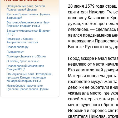
28 июня 1579 года стра
Официальный сайт Русской
Православной Церкви
святителя Николая Тульск
Русская Православная Церковь
половину Казанского Кре
Заграницей
Восточно-Американская и Нью-
думая, что Бог прогнева
Йоркская Епархия РПЦЗ
летописец, — сделалась 
Западно-Американская Епархия
РПЦЗ
явился предзнаменовани
Чикагская и Средне-
утверждения Православи
Американская Епархия
Востоке Русского государ
Православие.ру
Предание.ру
Приходы-Церковь это Жизнь
Город вскоре начал встав
О любви, браке и семье
недалеко от места начал
Православный Магазин при
Синоде РПЦЗ
Его девятилетней дочер
Объединенный сайт Патриарших
Матерь и повелела доста
приходов Канады и приходов
Канадской епархии РПЦЗ
господстве мусульман т
Межсоборное присутствие
девочки не обратили вн
Русской Православной Церкви
указывала место, где ук
своей матерью стали рыт
место чудесного обретен
Иеремия и перенес свят
святителя Николая, отку