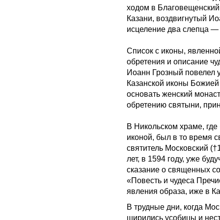
ходом в Благовещенский
Казани, воздвигнутый И
исцеление два слепца —
Список с иконы, явленно
обретения и описание чу
Иоанн Грозный повелел у
Казанской иконы Божией 
основать женский монаст
обретению святыни, прин
В Никольском храме, гд
иконой, был в то время
святитель Московский (†
лет, в 1594 году, уже бу
сказание о священных со
«Повесть и чудеса Пречи
явления образа, иже в К
В трудные дни, когда Мос
ширились усобицы и нес