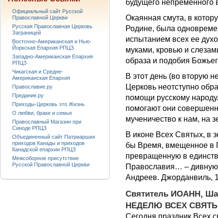
будущего непременного 
Официальный сайт Русской
Окаянная смута, в котор
Православной Церкви
Русская Православная Церковь
Родине, была одновремен
Заграницей
испытанием всех ее дух
Восточно-Американская и Нью-
Йоркская Епархия РПЦЗ
муками, кровью и слеза
Западно-Американская Епархия
образа и подобия Божье
РПЦЗ
Чикагская и Средне-
В этот день (во вторую 
Американская Епархия
Церковь неотступно обра
Православие.ру
Предание.ру
помощи русскому народу.
Приходы-Церковь это Жизнь
помогают они совершенно
О любви, браке и семье
мученичество к нам, на з
Православный Магазин при
Синоде РПЦЗ
В иконе Всех Святых, в 
Объединенный сайт Патриарших
приходов Канады и приходов
бы Время, вмещенное в 
Канадской епархии РПЦЗ
превращенную в единств
Межсоборное присутствие
Русской Православной Церкви
Православия… – дивную 
Андреев. Джорданвиль, 1
Святитель ИОАНН, Ша
НЕДЕЛЮ ВСЕХ СВЯТЫ
Сегодня праздник Всех 