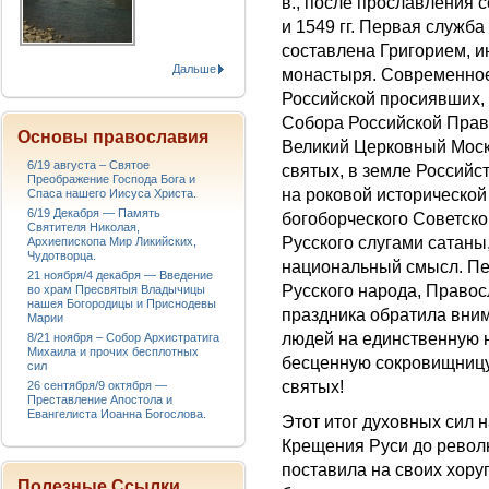
в., после прославления 
и 1549 гг. Первая служб
составлена Григорием, 
Дальше
монастыря. Современное
Российской просиявших,
Собора Российской Право
Основы православия
Великий Церковный Моск
6/19 августа – Святое
святых, в земле Российс
Преображение Господа Бога и
на роковой исторической
Спаса нашего Иисуса Христа.
6/19 Декабря — Память
богоборческого Советско
Святителя Николая,
Русского слугами сатаны
Архиепископа Мир Ликийских,
Чудотворца.
национальный смысл. Пе
21 ноября/4 декабря — Введение
Русского народа, Право
во храм Пресвятыя Владычицы
нашея Богородицы и Приснодевы
праздника обратила вни
Марии
людей на единственную 
8/21 ноября – Собор Архистратига
Михаила и прочих бесплотных
бесценную сокровищницу
сил
святых!
26 сентября/9 октября —
Преставление Апостола и
Евангелиста Иоанна Богослова.
Этот итог духовных сил 
Крещения Руси до револ
поставила на своих хоруг
Полезные Ссылки