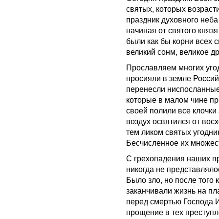
святых, которых возраст
праздник духовного неба
начиная от святого княз
были как бы корни всех 
великий сонм, великое др
Прославляем многих угод
просияли в земле Россий
перенесли ниспосланные 
которые в малом чине пр
своей полили все клочки
воздух освятился от вос
тем ликом святых угодни
Бесчисленное их множес
С грехопадения наших пр
никогда не представляло
Было зло, но после того 
заканчивали жизнь на пл
перед смертью Господа И
прощение в тех преступл