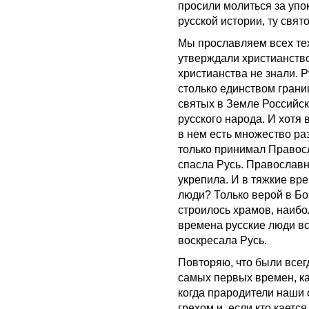
просили молиться за упок
русской истории, ту свят
Мы прославляем всех тех
утверждали христианств
христианства не знали. 
столько единством грани
святых в Земле Российс
русского народа. И хотя 
в нем есть множество раз
только принимал Правос
спасла Русь. Православн
укрепила. И в тяжкие вре
люди? Только верой в Бог
строилось храмов, наибо
времена русские люди вс
воскресала Русь.
Повторяю, что были всегд
самых первых времен, ка
когда прародители наши 
грехом и, если кто каетс