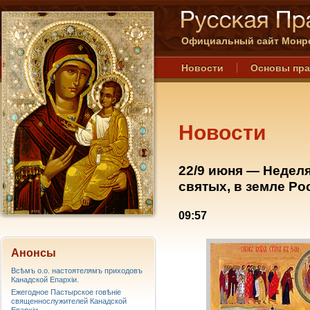
Официальный сайт Монре
Новости
Основы пр
Новости
22/9 июня — Неделя
святых, в земле Р
09:57
Анонсы
Всѣмъ о.о. настоятелямъ приходовъ
Канадской Епархiи.
Ежегодное Пастырское говѣніе
священнослужителей Канадской