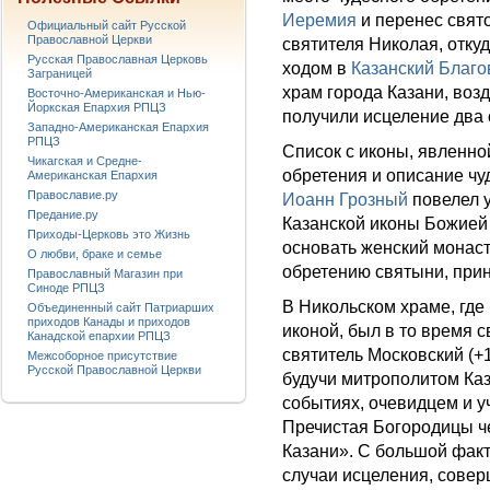
Иеремия
и перенес свят
Официальный сайт Русской
Православной Церкви
святителя Николая, отку
Русская Православная Церковь
ходом в
Казанский Благо
Заграницей
храм города Казани, во
Восточно-Американская и Нью-
Йоркская Епархия РПЦЗ
получили исцеление два
Западно-Американская Епархия
РПЦЗ
Список с иконы, явленно
Чикагская и Средне-
обретения и описание ч
Американская Епархия
Православие.ру
Иоанн Грозный
повелел у
Предание.ру
Казанской иконы Божией 
Приходы-Церковь это Жизнь
основать женский монаст
О любви, браке и семье
обретению святыни, прин
Православный Магазин при
Синоде РПЦЗ
В Никольском храме, гд
Объединенный сайт Патриарших
приходов Канады и приходов
иконой, был в то время
Канадской епархии РПЦЗ
святитель Московский (+1
Межсоборное присутствие
Русской Православной Церкви
будучи митрополитом Каз
событиях, очевидцем и у
Пречистая Богородицы че
Казани». С большой факт
случаи исцеления, сове