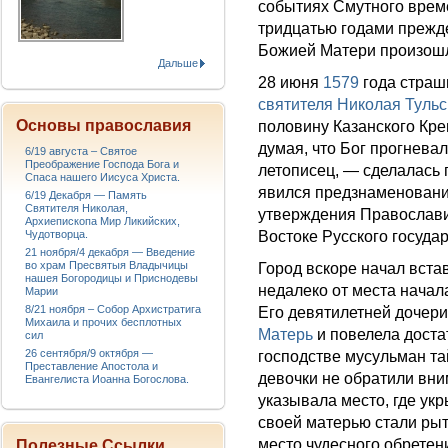
событиях Смутного време
тридцатью годами прежд
Божией Матери произо
Дальше
28 июня
1579
года страш
святителя Николая Тульс
Основы православия
половину Казанского Кре
думая, что Бог прогнева
6/19 августа – Святое
Преображение Господа Бога и
летописец, — сделалась 
Спаса нашего Иисуса Христа.
явился предзнаменовани
6/19 Декабря — Память
Святителя Николая,
утверждения Православи
Архиепископа Мир Ликийских,
Чудотворца.
Востоке Русского государ
21 ноября/4 декабря — Введение
во храм Пресвятыя Владычицы
Город вскоре начал встав
нашея Богородицы и Приснодевы
недалеко от места начал
Марии
8/21 ноября – Собор Архистратига
Его девятилетней дочер
Михаила и прочих бесплотных
Матерь
и повелела доста
сил
26 сентября/9 октября —
господстве мусульман т
Преставление Апостола и
девочки не обратили вн
Евангелиста Иоанна Богослова.
указывала место, где ук
своей матерью стали рыт
место чудесного обретен
Полезные Ссылки