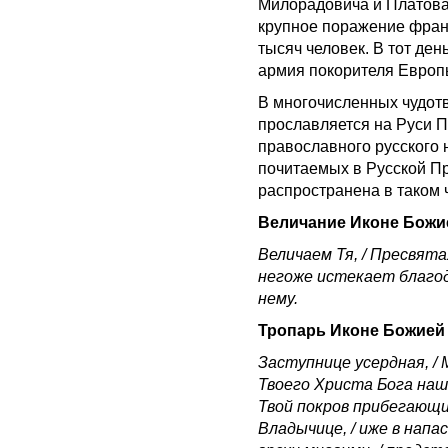
Милорадовича и Платова
крупное поражение франц
тысяч человек. В тот ден
армия покорителя Европы
В многочисленных чудотв
прославляется на Руси 
православного русского 
почитаемых в Русской Пр
распространена в таком ч
Величание Иконе Божи
Величаем Тя, / Пресвятая
негоже истекает благод
нему.
Тропарь Иконе Божией
Заступнице усердная, / 
Твоего Христа Бога наше
Твой покров прибегающим
Владычице, / иже в напас