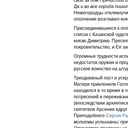
свои за дом Пречистой и
Да и во все города пиш
Нижегородцы откликнули
ополчение возглавил кн
Присоединившиеся к опо
список с Казанской чудо
князю Димитрию. Пресвя
покровительство, и Ее з
Огромные трудности исп
недостаток оружия и про
русское воинство на шту
Трехдневный пост и усе
Матери приклонили Госп
находился в то время в 
потрясений и переживан
(впоследствии архиеписк
святителя Арсения вдруг
Преподобного
Сергия Ра
молитвы услышаны; пре