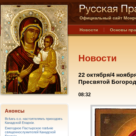
Официальный сайт Монре
Новости
Основы пр
Новости
22 октября/4 ноябр
Пресвятой Богоро
08:32
Анонсы
Всѣмъ о.о. настоятелямъ приходовъ
Канадской Епархiи.
Ежегодное Пастырское говѣніе
священнослужителей Канадской