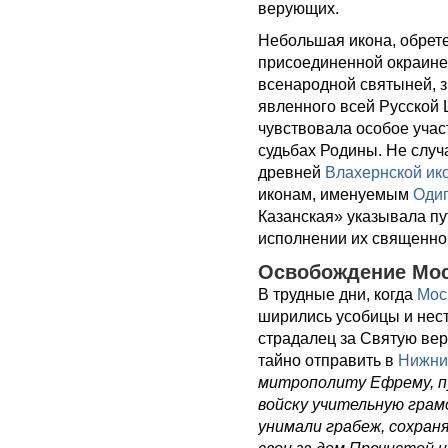
верующих.
Небольшая икона, обрет
присоединенной окраине 
всенародной святыней, 
явленного всей Русской 
чувствовала особое уча
судьбах Родины. Не случ
древней
Влахернской ик
иконам, именуемым
Одиг
Казанская» указывала пу
исполнении их священног
Освобождение Мос
В трудные дни, когда
Мос
ширились усобицы и нес
страдалец за Святую вер
тайно отправить в
Нижни
митрополиту Ефрему, пу
войску учительную грамо
унимали грабеж, сохран