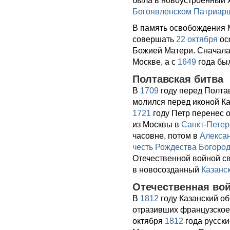
была в новоустроенный х
Богоявленском Патриар
В память освобождения 
совершать
22 октября
ос
Божией Матери. Сначала
Москве, а с
1649
года бы
Полтавская битва
В
1709
году перед Полта
молился перед иконой Ка
1721
году Петр перенес 
из Москвы в
Санкт-Петер
часовне, потом в
Алекса
честь Рождества Богоро
Отечественной войной с
в новосозданный
Казанс
Отечественная во
В
1812
году Казанский об
отразивших французское 
октября
1812
года русск