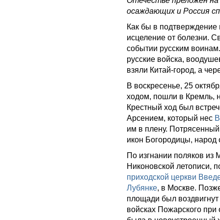
Отечестве преложен на 
осаждающих и Россия сп
Как бы в подтверждение 
исцеление от болезни. С
событии русским воинам
русские войска, воодуш
взяли Китай-город, а чер
В воскресенье, 25 октяб
ходом, пошли в Кремль, 
Крестный ход был встре
Арсением, который нес
В
им в плену. Потрясенны
икон Богородицы, народ 
По изгнании поляков из
Никоновской летописи, п
приходской церкви Введ
Лубянке
, в Москве. Поз
площади был воздвигну
войсках Пожарского при