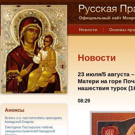
Официальный сайт Монре
Новости
Основы пр
Новости
23 июля/5 августа
Матери на горе Поч
нашествия турок (1
08:29
Анонсы
Всѣмъ о.о. настоятелямъ приходовъ
Канадской Епархiи.
Ежегодное Пастырское говѣніе
священнослужителей Канадской