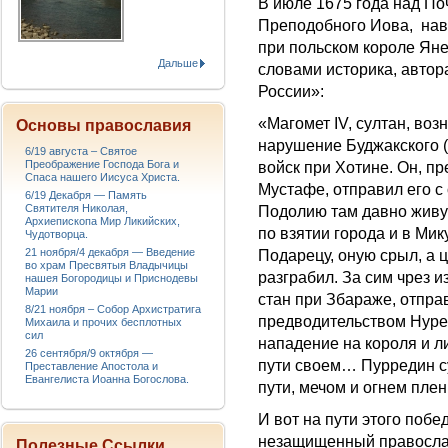
В июле 1675 года над П
Преподобного Иова, нав
при польском короле Яне
Дальше
словами историка, автор
России»:
«Магомет IV, султан, во
Основы православия
нарушение Буджакского (и
6/19 августа – Святое
Преображение Господа Бога и
войск при Хотине. Он, п
Спаса нашего Иисуса Христа.
Мустафе, отправил его 
6/19 Декабря — Память
Святителя Николая,
Подолию там давно живущ
Архиепископа Мир Ликийских,
по взятии города и в Мик
Чудотворца.
21 ноября/4 декабря — Введение
Подарецу, оную срыл, а 
во храм Пресвятыя Владычицы
разграбил. За сим чрез 
нашея Богородицы и Приснодевы
Марии
стан при Збараже, отправ
8/21 ноября – Собор Архистратига
предводительством Нуред
Михаила и прочих бесплотных
сил
нападение на короля и л
26 сентября/9 октября —
пути своем… Пурредин сул
Преставление Апостола и
Евангелиста Иоанна Богослова.
пути, мечом и огнем пле
И вот на пути этого поб
незащищенный православ
Полезные Ссылки