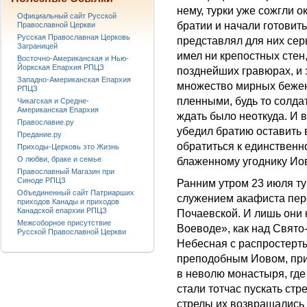
нему, турки уже сожгли о
Официальный сайт Русской
братии и начали готовить
Православной Церкви
Русская Православная Церковь
представлял для них сер
Заграницей
имел ни крепостных стен
Восточно-Американская и Нью-
Йоркская Епархия РПЦЗ
позднейших гравюрах, и 
Западно-Американская Епархия
множество мирных беженц
РПЦЗ
пленными, будь то солда
Чикагская и Средне-
Американская Епархия
ждать было неоткуда. И 
Православие.ру
убедил братию оставить
Предание.ру
обратиться к единственн
Приходы-Церковь это Жизнь
О любви, браке и семье
блаженному угоднику Иов
Православный Магазин при
Синоде РПЦЗ
Ранним утром 23 июля ту
Объединенный сайт Патриарших
служением акафиста пер
приходов Канады и приходов
Канадской епархии РПЦЗ
Почаевской. И лишь они 
Межсоборное присутствие
Воеводе», как над Свят
Русской Православной Церкви
Небесная с распростерт
преподобным Иовом, при
в неволю монастыря, где
стали тотчас пускать стр
стрелы их возвращались