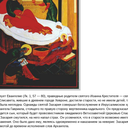
вует Евангелие (Лк. 1, 57 — 80), праведные родители святого Иоанна Крестителя — с
Елисавета, жившие в древнем городе Хевроне, достигли старости, но не имели детей, т
была неплодна. Однажды святой Захария совершал богослужение в Иерусалимском х
ангела Гавриила, стоящего по правую сторону жертвенника кадильного. Он предсказал,
дится сын, который будет провозвестником ожидаемого Ветхозаветной Церковью Спа
Захария смутился, на него напал страх. Он усомнился, что в старости возможно имет
намения. Оно было дано ему, являясь одновременно и наказанием за неверие: Захари
мотой до времени исполнения слов Архангела.