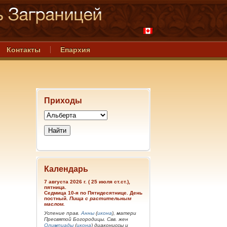
Контакты
Епархия
Приходы
Календарь
7 августа 2026 г. ( 25 июля ст.ст.),
пятница.
Седмица 10-я по Пятидесятнице. День
постный.
Пища с растительным
маслом.
Успение прав.
Анны
(
икона
), матери
Пресвятой Богородицы. Свв. жен
Олимпиады
(
икона
) диакониссы и