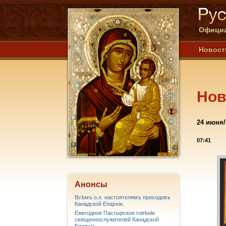
Официа
Новост
Нов
24 июня/
07:41
Анонсы
Всѣмъ о.о. настоятелямъ приходовъ
Канадской Епархiи.
Ежегодное Пастырское говѣніе
священнослужителей Канадской