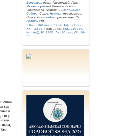
Евпраксии
девы, Тавеннской. Прп.
Макария
(
икона
) Желтоводского,
Унженского. Память
V Вселенского
Собора
. Сщмч.
Николая
пресвитера.
Сщмч.
Александра
пресвитера. Св.
Ираиды
исп.
2 Кор., 169 зач., I, 12-20.
Мф., 91 зач.,
XXII, 23-33.
Прав. Анны:
Гал., 210 зач.
(от полу́), IV, 22-31.
Лк., 36 зач., VIII, 16-
21.
вященник
ак как
раме и
 что у
сителя
ь сына,
я был