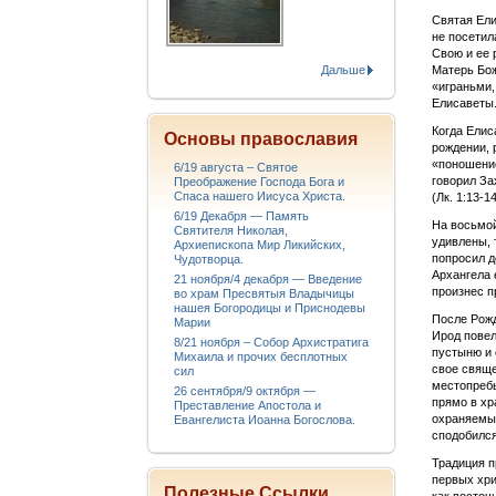
Святая Ели
не посетил
Свою и ее 
Дальше
Матерь Бож
«играньми,
Елисаветы
Когда Елис
Основы православия
рождении, 
«поношение
6/19 августа – Святое
говорил За
Преображение Господа Бога и
Спаса нашего Иисуса Христа.
(Лк. 1:13-14
6/19 Декабря — Память
На восьмой
Святителя Николая,
удивлены, 
Архиепископа Мир Ликийских,
попросил д
Чудотворца.
Архангела 
21 ноября/4 декабря — Введение
произнес п
во храм Пресвятыя Владычицы
нашея Богородицы и Приснодевы
После Рожд
Марии
Ирод повел
8/21 ноября – Собор Архистратига
пустыню и 
Михаила и прочих бесплотных
свое свяще
сил
местопребы
26 сентября/9 октября —
прямо в хр
Преставление Апостола и
охраняемый
Евангелиста Иоанна Богослова.
сподобился
Традиция п
первых хри
Полезные Ссылки