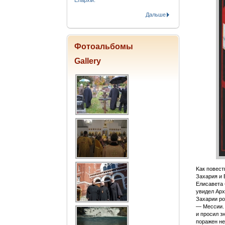
Епархіи.
Дальше
Фотоальбомы
Gallery
Kак повест
Захария и 
Елисавета 
увидел Арх
Захарии ро
— Мессии. 
и просил з
поражен не