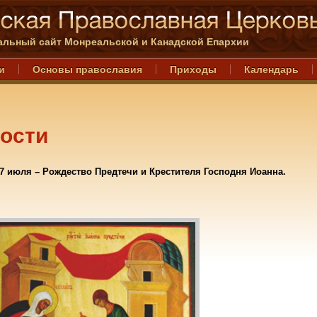
льный сайт Монреальской и Канадской Епархии
и
Основы православия
Приходы
Календарь
ости
7 июля – Рождество Предтечи и Крестителя Господня Иоанна.