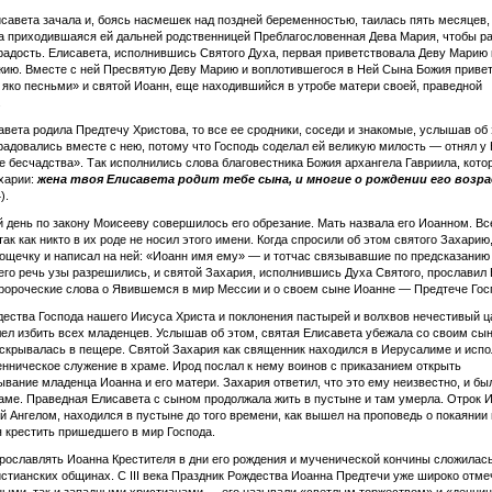
савета зачала и, боясь насмешек над поздней беременностью, таилась пять месяцев,
а приходившаяся ей дальней родственницей Преблагословенная Дева Мария, чтобы р
радость. Елисавета, исполнившись Святого Духа, первая приветствовала Деву Марию 
ию. Вместе с ней Пресвятую Деву Марию и воплотившегося в Ней Сына Божия приве
 яко песньми» и святой Иоанн, еще находившийся в утробе матери своей, праведной
.
авета родила Предтечу Христова, то все ее сродники, соседи и знакомые, услышав об
радовались вместе с нею, потому что Господь соделал ей великую милость — отнял у
 бесчадства». Так исполнились слова благовестника Божия архангела Гавриила, кото
харии:
жена твоя Елисавета родит тебе сына, и многие о рождении его возр
).
 день по закону Моисееву совершилось его обрезание. Мать назвала его Иоанном. Вс
так как никто в их роде не носил этого имени. Когда спросили об этом святого Захарию
ощечку и написал на ней: «Иоанн имя ему» — и тотчас связывавшие по предсказанию
его речь узы разрешились, и святой Захария, исполнившись Духа Святого, прославил 
ророческие слова о Явившемся в мир Мессии и о своем сыне Иоанне — Предтече Гос
ества Господа нашего Иисуса Христа и поклонения пастырей и волхвов нечестивый ц
ел избить всех младенцев. Услышав об этом, святая Елисавета убежала со своим сын
скрывалась в пещере. Святой Захария как священник находился в Иерусалиме и исп
нническое служение в храме. Ирод послал к нему воинов с приказанием открыть
вание младенца Иоанна и его матери. Захария ответил, что это ему неизвестно, и бы
аме. Праведная Елисавета с сыном продолжала жить в пустыне и там умерла. Отрок И
 Ангелом, находился в пустыне до того времени, как вышел на проповедь о покаянии
 крестить пришедшего в мир Господа.
рославлять Иоанна Крестителя в дни его рождения и мученической кончины сложилас
стианских общинах. С III века Праздник Рождества Иоанна Предтечи уже широко отме