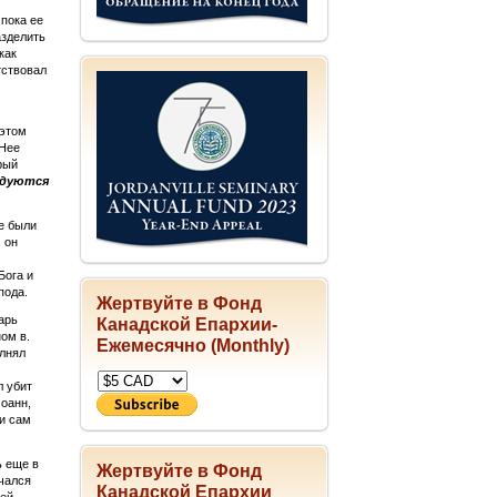
 пока ее
азделить
как
тствовал
 этом
 Нее
рый
адуются
е были
, он
Бога и
пода.
Жертвуйте в Фонд
арь
Канадской Епархии-
ом в.
Ежемесячно (Monthly)
олнял
л убит
оанн,
 и сам
ь еще в
Жертвуйте в Фонд
чался
Канадской Епархии