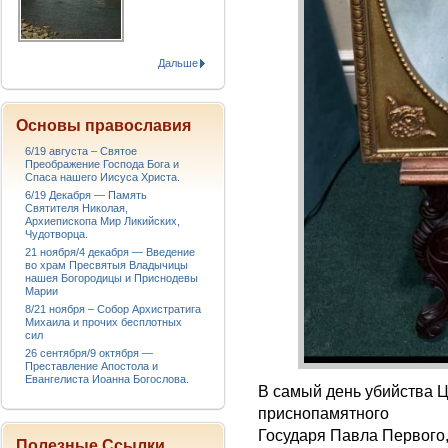
Дальше
Основы православия
6/19 августа – Святое
Преображение Господа Бога и
Спаса нашего Иисуса Христа.
6/19 Декабря — Память
Святителя Николая,
Архиепископа Мир Ликийских,
Чудотворца.
21 ноября/4 декабря — Введение
во храм Пресвятыя Владычицы
нашея Богородицы и Приснодевы
Марии
8/21 ноября – Собор Архистратига
Михаила и прочих бесплотных
сил
26 сентября/9 октября —
Преставление Апостола и
Евангелиста Иоанна Богослова.
В самый день убийства Ц
приснопамятного
Государя Павла Первого,
Полезные Ссылки