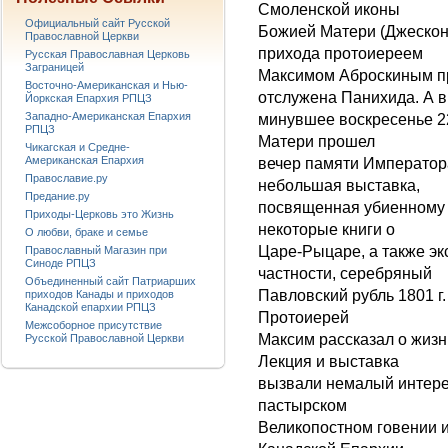
Смоленской иконы
Официальный сайт Русской
Божией Матери (Джесконс
Православной Церкви
прихода протоиереем
Русская Православная Церковь
Заграницей
Максимом Аброскиным пр
Восточно-Американская и Нью-
отслужена Панихида. А в
Йоркская Епархия РПЦЗ
Западно-Американская Епархия
минувшее воскресенье 2
РПЦЗ
Матери прошел
Чикагская и Средне-
Американская Епархия
вечер памяти Императора
Православие.ру
небольшая выставка,
Предание.ру
посвященная убиенному 
Приходы-Церковь это Жизнь
некоторые книги о
О любви, браке и семье
Царе-Рыцаре, а также эк
Православный Магазин при
Синоде РПЦЗ
частности, серебряный
Объединенный сайт Патриарших
Павловский рубль 1801 г.
приходов Канады и приходов
Канадской епархии РПЦЗ
Протоиерей
Межсоборное присутствие
Максим рассказал о жиз
Русской Православной Церкви
Лекция и выставка
вызвали немалый интере
пастырском
Великопостном говении 