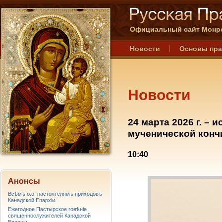
Официальный сайт Монре
Новости
Основы пр
Новости
24 марта 2026 г. – 
мученической конч
10:40
Анонсы
Всѣмъ о.о. настоятелямъ приходовъ
Канадской Епархiи.
Ежегодное Пастырское говѣніе
священнослужителей Канадской