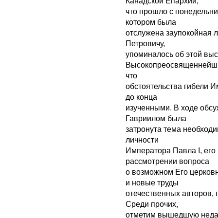
Канадской Епархии,
что прошло с понедельник
котором была
отслужена заупокойная 
Петровичу,
упоминалось об этой вы
Высокопреосвященнейши
что
обстоятельства гибели И
до конца
изученными. В ходе об
Гавриилом была
затронута тема необходи
личности
Императора Павла I, его
рассмотрении вопроса
о возможном Его церков
и новые труды
отечественных авторов, 
Среди прочих,
отметим вышедшую недавн