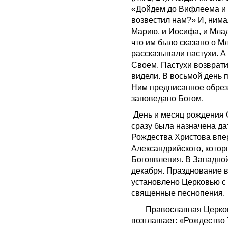
«Дойдем до Вифлеема и п
возвестил нам?» И, нима
Марию, и Иосифа, и Млад
что им было сказано о М
рассказывали пастухи. А
Своем. Пастухи возврати
видели. В восьмой день
Ним предписанное обреза
заповедано Богом.
День и месяц рождения С
сразу была назначена да
Рождества Xристова впе
Александрийского, которы
Богоявления.
В Западной
декабря. Празднование в
установлено Церковью с I
священные песнопения.
Православная Церковь 
возглашает: «Рождество 