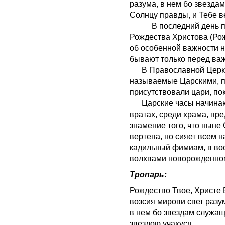
разума, в нем бо звезда
Солнцу правды, и Тебе ве
В последний день пер
Рождества Христова (Ро
об особенной важности 
бывают только перед ва
В Православной Церкви
называемые Царскими, п
присутствовали цари, п
Царские часы начинают
вратах, среди храма, пр
знамение того, что ныне 
вертепа, но сияет всем 
кадильный фимиам, в во
волхвами новорожденном
Тропарь:
Рождество Твое, Христе
возсия мирови свет разу
в нем бо звездам служа
звездою учахуся,