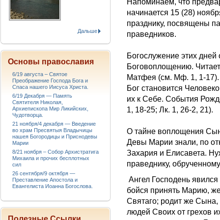
Напоминаем, что предва
начинается 15 (28) нояб
празднику, посвящены па
Дальше
праведников.
Богослужение этих дней 
Основы православия
Боговоплощению. Читает
6/19 августа – Святое
Матфея (см. Мф. 1, 1-17)
Преображение Господа Бога и
Бог становится Человеко
Спаса нашего Иисуса Христа.
6/19 Декабря — Память
их к Себе. События Рожд
Святителя Николая,
1, 18-25; Лк. 1, 26-2, 21).
Архиепископа Мир Ликийских,
Чудотворца.
21 ноября/4 декабря — Введение
О тайне воплощения Сын
во храм Пресвятыя Владычицы
нашея Богородицы и Приснодевы
Девы Марии знали, по от
Марии
Захария и Елисавета. Ну
8/21 ноября – Собор Архистратига
Михаила и прочих бесплотных
праведнику, обрученном
сил
26 сентября/9 октября —
Ангел Господень явился 
Преставление Апостола и
Евангелиста Иоанна Богослова.
бойся принять Марию, же
Святаго; родит же Сына,
людей Своих от грехов и
Полезные Ссылки