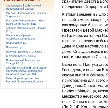
хранителем девства Бого
Официальный сайт Русской
предреченной пророком Ис
Православной Церкви
Русская Православная Церковь
К этому времени вышло о
Заграницей
по всей земле, находяще
Восточно-Американская и Нью-
Йоркская Епархия РПЦЗ
каждому надо было запис
Западно-Американская Епархия
Пресвятой Девой Марией
РПЦЗ
из Галилеи, из города На
Чикагская и Средне-
Американская Епархия
в связи с переписью был
Православие.ру
Деве Марии наступило вр
Предание.ру
доме. Она удалилась в в
Приходы-Церковь это Жизнь
О любви, браке и семье
скот, и там родила Сына,
Православный Магазин при
Синоде РПЦЗ
Была ночь. Пастухи стере
Объединенный сайт Патриарших
Господень, и ослепил Бо
приходов Канады и приходов
Канадской епархии РПЦЗ
сказал им:
«Не бойтесь. 
Межсоборное присутствие
приготовлена для всего 
Русской Православной Церкви
Давидовом Спаситель, им
найдете Младенца, лежащ
множество небесного Вои
пели: Слава в вышних Бог
(Лк. 2, 14). Kогда Ангелы