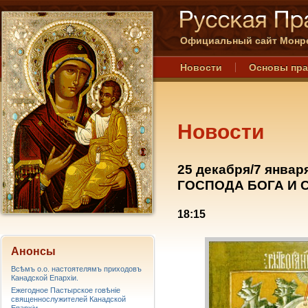
Официальный сайт Монре
Новости
Основы пр
Новости
25 декабря/7 янв
ГОСПОДА БОГА И 
18:15
Анонсы
Всѣмъ о.о. настоятелямъ приходовъ
Канадской Епархiи.
Ежегодное Пастырское говѣніе
священнослужителей Канадской