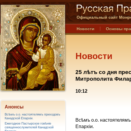
Официальный сайт Монре
Новости
Основы пр
Новости
25 лѣтъ со дня пре
Митрополита Филар
10:12
Анонсы
Всѣмъ о.о. настоятелямъ приходовъ
Канадской Епархiи.
Всѣмъ о.о. настоятелямъ
Ежегодное Пастырское говѣніе
Епархiи.
священнослужителей Канадской