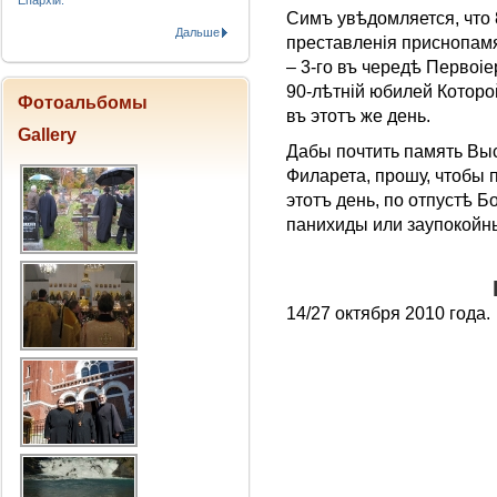
Епархіи.
Симъ увѣдомляется, что 
Дальше
преставленiя приснопам
– 3-го въ чередѣ Первоi
90-лѣтнiй юбилей Которо
Фотоальбомы
въ этотъ же день.
Gallery
Дабы почтить память В
Филарета, прошу, чтобы 
этотъ день, по отпустѣ 
пaнихиды или заупокойны
14/27 октября 2010 года.