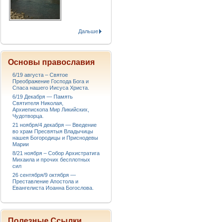
Дальше
Основы православия
6/19 августа – Святое
Преображение Господа Бога и
Спаса нашего Иисуса Христа.
6/19 Декабря — Память
Святителя Николая,
Архиепископа Мир Ликийских,
Чудотворца.
21 ноября/4 декабря — Введение
во храм Пресвятыя Владычицы
нашея Богородицы и Приснодевы
Марии
8/21 ноября – Собор Архистратига
Михаила и прочих бесплотных
сил
26 сентября/9 октября —
Преставление Апостола и
Евангелиста Иоанна Богослова.
Полезные Ссылки