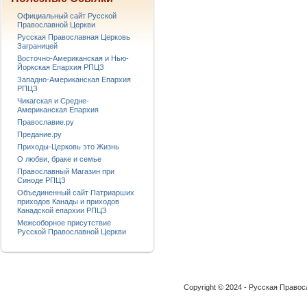
Официальный сайт Русской
Православной Церкви
Русская Православная Церковь
Заграницей
Восточно-Американская и Нью-
Йоркская Епархия РПЦЗ
Западно-Американская Епархия
РПЦЗ
Чикагская и Средне-
Американская Епархия
Православие.ру
Предание.ру
Приходы-Церковь это Жизнь
О любви, браке и семье
Православный Магазин при
Синоде РПЦЗ
Объединенный сайт Патриарших
приходов Канады и приходов
Канадской епархии РПЦЗ
Межсоборное присутствие
Русской Православной Церкви
Copyright © 2024 - Русская Право