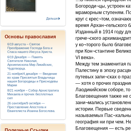
Богороди¬цы, устроен ка
мраморным ступеням. По
круг с крес¬том, означаю
Дальше
время Архан¬гельского бл
Изданный в 1914 году дл
Основы православия
грече¬ского архимандрит
у ко¬торого было благов
6/19 августа – Святое
Преображение Господа Бога и
при Кон¬стантине Велико
Спаса нашего Иисуса Христа.
VI века».
6/19 Декабря — Память
Святителя Николая,
Между тем знаменитая п
Архиепископа Мир Ликийских,
Чудотворца.
Палестину в эпоху расцв
21 ноября/4 декабря — Введение
путевых запи¬сках о пра
во храм Пресвятыя Владычицы
нашея Богородицы и Приснодевы
— хотя о прочих праздни
Марии
Лаодикийском соборе, то 
8/21 ноября – Собор Архистратига
Михаила и прочих бесплотных
Благовещения также не о
сил
зани¬мались установлен
26 сентября/9 октября —
Преставление Апостола и
истории. Первые сведен
Евангелиста Иоанна Богослова.
называемых Пас¬хальных 
география ни при чем. Н
Благовещения — есть ре
Полезные Ссылки