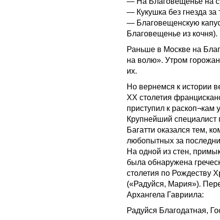
— На Благовещенье на су
— Кукушка без гнезда за 
— Благовещенскую капусту
Благовещенье из кочня).
Раньше в Москве на Бла
на волю». Утром горожан
их.
Но вернемся к истории в
ХХ столетия францискан
приступил к раскоп¬кам 
Крупнейший специалист 
Багатти оказался тем, к
любопытных за последние
На одной из стен, прим
была обнаружена греческ
столетия по Рождеству Х
(«Радуйся, Мария»). Пе
Архангела Гавриила:
Радуйся Благодатная, Го