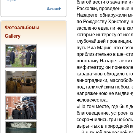
Епархіи.
благой вести о зачатии 
Раскопки, проведенные 
Дальше
Назарете, обнаружили мн
по Рождеству Христову, н
Фотоальбомы
заселено едва ли не в к
которые интересуют исс
Gallery
глубочайшей провинции,
путь Виа Марис, что свя
приблизительно в ше¬сти
поскольку Назарет лежит
амфитеатру, он поневоле
карава¬нов обходило его
виноградники, маслобойн
под галилейским небом,
напряженною не выдвину
человечества.
«На том месте, где был 
благовещение, устроен к
сохра¬нились три неболь
выры¬тых в природной к
…В нижней природной пе