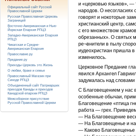
и «церковью языков», — 
Официальный сайт Русской
народов. О несогласиях
Православной Церкви
Русская Православная Церковь
говорят и нокоторые зам
Заграницей
христианский центр, сам
Восточно-Американская и Нью-
Йоркская Епархия РПЦЗ
с его множеством храмо
Западно-Американская Епархия
обрезанных». О святых 
РПЦЗ
ре¬внители в пылу споро
Чикагская и Средне-
Американская Епархия
иудеохристиан пришла в 
Православие.ру
изменилось.
Предание.ру
Приходы-Церковь это Жизнь
Церковное Предание глас
О любви, браке и семье
явился Архангел Гавриил,
Православный Магазин при
задумалась над словами
Синоде РПЦЗ
Объединенный сайт Патриарших
приходов Канады и приходов
С Благовещением у нас 
Канадской епархии РПЦЗ
особенные обычаи, приме
Межсоборное присутствие
Русской Православной Церкви
Благовещение «птица гнез
работа — грех. Приведем
— На Благовещение весн
— На Благовещенье и на 
— Каково Благовещенье п