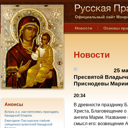
Официальный сайт Монре
Новости
Основы пр
Новости
25 м
Пресвятой Владыч
Приснодевы Мари
20:34
Анонсы
В древности празднику 
Христа, Благовещение о
Всѣмъ о.о. настоятелямъ приходовъ
Канадской Епархiи.
ангела Марии. Название
Ежегодное Пастырское говѣніе
смысл его: возвещение 
священнослужителей Канадской