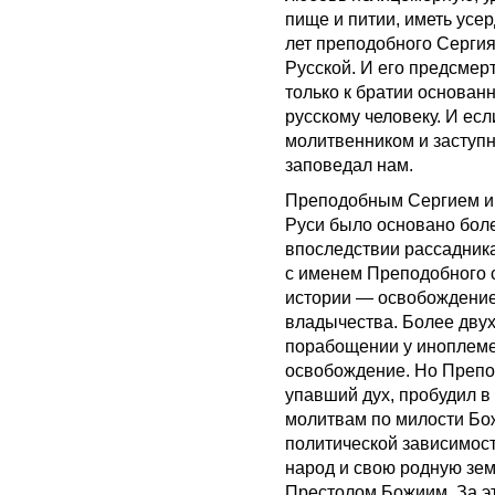
пище и питии, иметь усе
лет преподобного Серги
Русской. И его предсмер
только к братии основан
русскому человеку. И ес
молитвенником и заступн
заповедал нам.
Преподобным Сергием и 
Руси было основано бол
впоследствии рассадника
с именем Преподобного с
истории — освобождение
владычества. Более двух
порабощении у иноплемен
освобождение. Но Препод
упавший дух, пробудил в 
молитвам по милости Бо
политической зависимос
народ и свою родную зем
Престолом Божиим. За эт