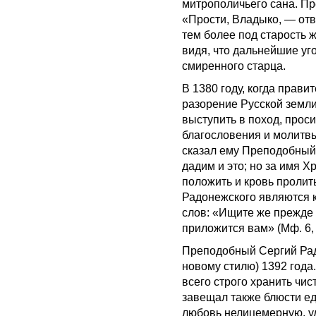
митрополичьего сана. Пр
«Прости, Владыко, — отве
тем более под старость 
видя, что дальнейшие уго
смиренного старца.
В 1380 году, когда прав
разорение Русской земли
выступить в поход, прос
благословения и молитвы.
сказал ему Преподобный,
дадим и это; но за имя 
положить и кровь пролит
Радонежского являются к
слов: «Ищите же прежде 
приложится вам» (Мф. 6, 
Преподобный Сергий Радо
новому стилю) 1392 года
всего строго хранить чи
завещал также блюсти ед
любовь нелицемерную, уд