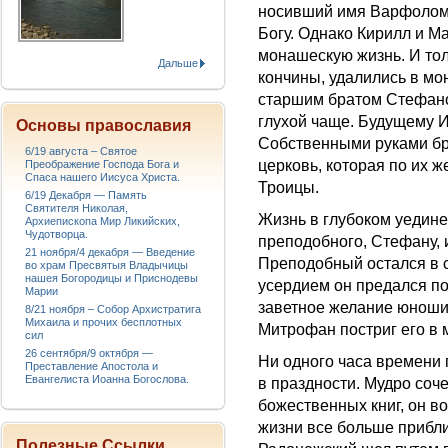
носивший имя Варфоломе
Богу. Однако Кирилл и М
монашескую жизнь. И тол
Дальше
кончины, удалились в м
старшим братом Стефано
глухой чаще. Будущему И
Основы православия
Собственными руками бр
6/19 августа – Святое
церковь, которая по их
Преображение Господа Бога и
Спаса нашего Иисуса Христа.
Троицы.
6/19 Декабря — Память
Святителя Николая,
Жизнь в глубоком уедине
Архиепископа Мир Ликийских,
Чудотворца.
преподобного, Стефану, и
21 ноября/4 декабря — Введение
Преподобный остался в 
во храм Пресвятыя Владычицы
нашея Богородицы и Приснодевы
усердием он предался по
Марии
заветное желание юноши
8/21 ноября – Собор Архистратига
Михаила и прочих бесплотных
Митрофан постриг его в
сил
26 сентября/9 октября —
Ни одного часа времени
Преставление Апостола и
Евангелиста Иоанна Богослова.
в праздности. Мудро соче
божественных книг, он во
жизни все больше прибл
Полезные Ссылки