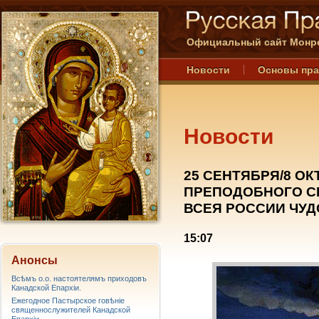
Официальный сайт Монре
Новости
Основы пр
Новости
25 СЕНТЯБРЯ/8 О
ПРЕПОДОБНОГО СЕ
ВСЕЯ РОССИИ ЧУД
15:07
Анонсы
Всѣмъ о.о. настоятелямъ приходовъ
Канадской Епархiи.
Ежегодное Пастырское говѣніе
священнослужителей Канадской