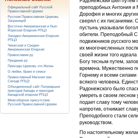
Радонежский шел путем 
преподобных Антония и 
Официальный сайт Русской
Православной Церкви
Дорофея и многих други
Русская Православная Церковь
сверял с их писаниями. 
Заграницей
Восточно-Американская и Нью-
пустынь указывали бого
Йоркская Епархия РПЦЗ
обители. Преподобный С
Западно-Американская Епархия
РПЦЗ
подвижников русского м
Чикагская и Средне-
их многочисленных посл
Американская Епархия
своей жизни того идеала 
Православие.ру
Предание.ру
Богу тесным путем, зап
Приходы-Церковь это Жизнь
времена. Мужественно пе
О любви, браке и семье
Горнему и всеми силами 
Православный Магазин при
всякого человека. Един
Синоде РПЦЗ
Объединенный сайт Патриарших
Радонежского было спасе
приходов Канады и приходов
умереть в своем лесном 
Канадской епархии РПЦЗ
Межсоборное присутствие
подает славу тому челове
Русской Православной Церкви
напротив, отнимает славу
Преподобного стали сели
руководством.
По настоятельному жела