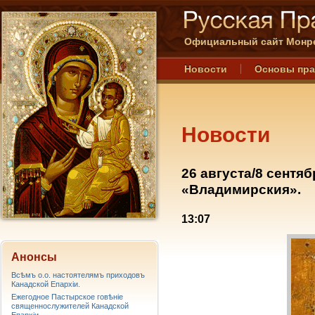
Официальный сайт Монре
Новости
Основы пр
Новости
26 августа/8 сентя
«Владимирския».
13:07
Анонсы
Всѣмъ о.о. настоятелямъ приходовъ
Канадской Епархiи.
Ежегодное Пастырское говѣніе
священнослужителей Канадской