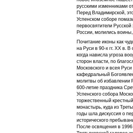
русскими изменниками от
Перед Владимирской, это
Успенском соборе помазы
первосвятители Русской 
России, молились воины,
Почитание иконы как чуд
на Руси в 90-х гг. XX в.
когда нависла угроза в
сторон власти, по благ
Московского и всея Руси А
кафедральный Богоявлен
молитвы об избавлении Р
600-летие праздника Сре
Успенского собора Моск
торжественный крестный
монастырь, куда из Трет
годы шла дискуссия о пе
исторического пребывани
После освящения в 1996 