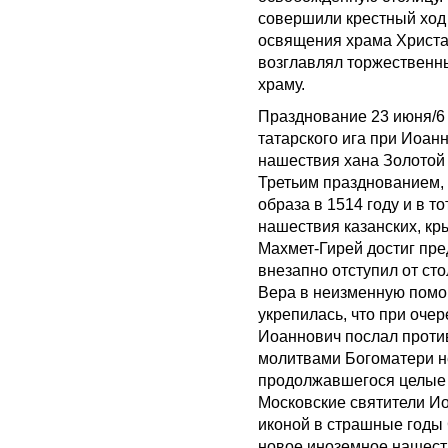
совершили крестный ход в
освящения храма Христа
возглавлял торжественны
храму.
Празднование 23 июня/6
татарского ига при Иоанн
нашествия хана Золотой
Третьим празднованием,
образа в 1514 году и в т
нашествия казанских, кры
Махмет-Гирей достиг пре
внезапно отступил от сто
Вера в неизменную помо
укрепилась, что при оче
Иоаннович послал против
молитвами Богоматери не
продолжавшегося целые с
Московские святители И
иконой в страшные годы 
новое иноземное нашеств