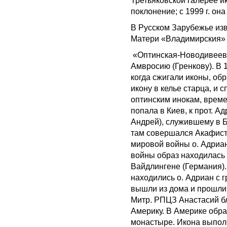
Третьяковской галерее и
поклонение; с 1999 г. он
В Русском Зарубежье из
Матери «Владимирския»
«Оптинская-Новодивеевс
Амвросию (Гренкову). В 1
когда сжигали иконы, об
икону в келье старца, и 
оптинским инокам, време
попала в Киев, к прот. А
Андрей), служившему в Б
там совершался Акафист
мировой войны о. Адриан 
войны образ находилась 
Вайдлингене (Германия).
находились о. Адриан с 
вышли из дома и прошли
Митр. РПЦЗ Анастасий бл
Америку. В Америке обр
монастыре. Икона выпол