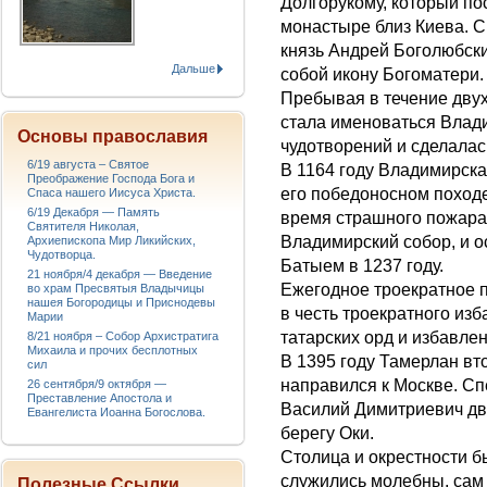
Долгорукому, который п
монастыре близ Киева. 
князь Андрей Боголюбски
Дальше
собой икону Богоматери.
Пребывая в течение двух
стала именоваться Влад
Основы православия
чудотворений и сделалас
6/19 августа – Святое
В 1164 году Владимирск
Преображение Господа Бога и
его победоносном походе
Спаса нашего Иисуса Христа.
6/19 Декабря — Память
время страшного пожара 
Святителя Николая,
Владимирский собор, и о
Архиепископа Мир Ликийских,
Чудотворца.
Батыем в 1237 году.
21 ноября/4 декабря — Введение
Ежегодное троекратное 
во храм Пресвятыя Владычицы
нашея Богородицы и Приснодевы
в честь троекратного из
Марии
татарских орд и избавлен
8/21 ноября – Собор Архистратига
Михаила и прочих бесплотных
В 1395 году Тамерлан вто
сил
направился к Москве. Сп
26 сентября/9 октября —
Преставление Апостола и
Василий Димитриевич дви
Евангелиста Иоанна Богослова.
берегу Оки.
Столица и окрестности 
служились молебны, сам
Полезные Ссылки