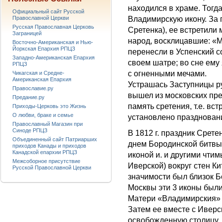
находился в храме. Тогд
Официальный сайт Русской
Православной Церкви
Владимирскую икону. За 
Русская Православная Церковь
Сретенка), ее встретили 
Заграницей
народ, восклицавшие: «М
Восточно-Американская и Нью-
Йоркская Епархия РПЦЗ
перенесли в Успенский с
Западно-Американская Епархия
своем шатре; во сне ему
РПЦЗ
с огненными мечами.
Чикагская и Средне-
Американская Епархия
Устрашась Заступницы ру
Православие.ру
вышел из московских пре
Предание.ру
память сретения, т.е. вс
Приходы-Церковь это Жизнь
О любви, браке и семье
установлено праздновани
Православный Магазин при
Синоде РПЦЗ
В 1812 г. праздник Срете
Объединенный сайт Патриарших
днем Бородинской битвы.
приходов Канады и приходов
Канадской епархии РПЦЗ
иконой и. и другими чт
Межсоборное присутствие
Иверской) вокруг стен Ки
Русской Православной Церкви
значимости был близок Б
Москвы эти 3 иконы был
Матери «Владимирския» 
Затем ее вместе с Иверс
освобожденную столицу. 