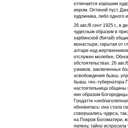
отличается хорошим худ
иером. Оптиной пуст. Да
художника, либо одного 
26 авг./8 сент 1925 г., 
чудесным образом в прис
харбинской (Китай) общи
монастыря, скрытая от г
алтаре над жертвенником
отслужен молебен. Обно
обстоятельствах. 26 авг./
узников, заключенных б
освобождения бывш. упр
бывш. ген.-губернатора П
настоятельница общины 
них образом Богородицы
Гондатти «неблаголепная
обновилась: она стала с
совершались чудеса, так,
на Покров Богоматери, ж
пелену, тайно испросил