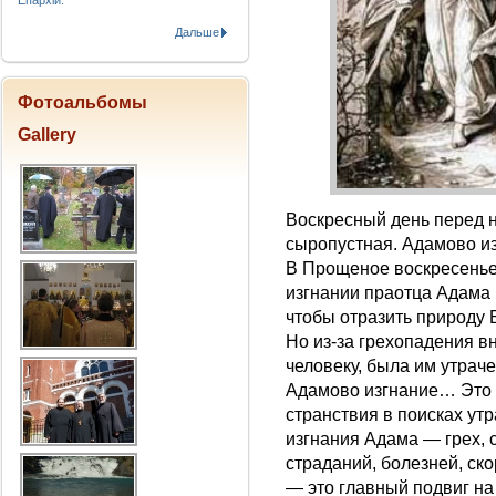
Епархіи.
Дальше
Фотоальбомы
Gallery
Воскресный день перед н
сыропустная. Адамово из
В Прощеное воскресенье
изгнании праотца Адама 
чтобы отразить природу 
Но из-за грехопадения в
человеку, была им утраче
Адамово изгнание… Это и
странствия в поисках ут
изгнания Адама — грех,
страданий, болезней, ск
— это главный подвиг на