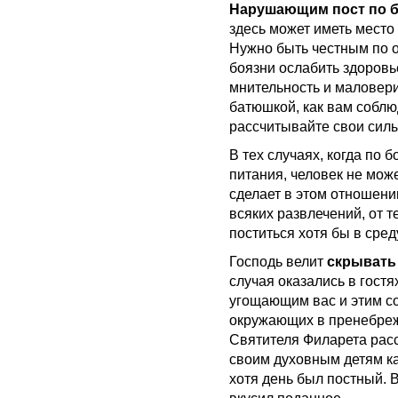
Нарушающим пост по 
здесь может иметь место
Нужно быть честным по о
боязни ослабить здоров
мнительность и маловери
батюшкой, как вам соблюд
рассчитывайте свои силы
В тех случаях, когда по 
питания, человек не мож
сделает в этом отношении
всяких развлечений, от т
поститься хотя бы в сред
Господь велит
скрывать
случая оказались в гостя
угощающим вас и этим с
окружающих в пренебреж
Святителя Филарета расс
своим духовным детям ка
хотя день был постный. 