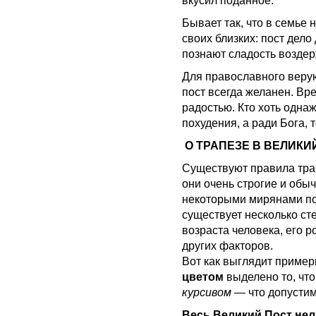
вкусил поданное.
Бывает так, что в семье
своих близких: пост дел
познают сладость возде
Для православного веру
пост всегда желанен. Вр
радостью. Кто хоть одна
похудения, а ради Бога, т
О ТРАПЕЗЕ В ВЕЛИКИ
Существуют правила тр
они очень строгие и обы
некоторыми мирянами по
существует несколько ст
возраста человека, его р
других факторов.
Вот как выглядит пример
цветом
выделено то, что
курсивом
— что допустим
Весь Великий Пост
нел