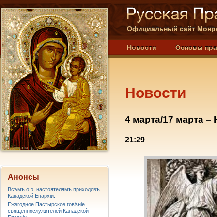
Официальный сайт Монре
Новости
Основы пр
Новости
4 марта/17 марта –
21:29
Анонсы
Всѣмъ о.о. настоятелямъ приходовъ
Канадской Епархiи.
Ежегодное Пастырское говѣніе
священнослужителей Канадской