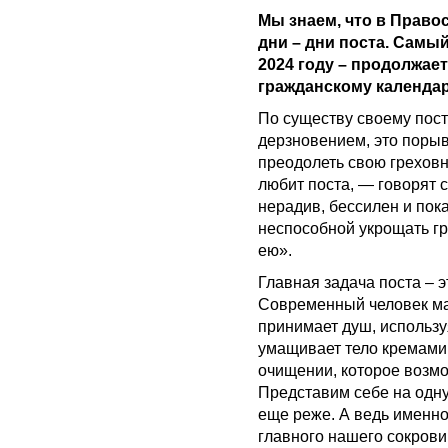
Мы знаем, что в Прав
дни – дни поста. Самы
2024 году – продолжает
гражданскому календар
По существу своему пост 
дерзновением, это поры
преодолеть свою греховно
любит поста, — говорят с
нерадив, бессилен и пок
неспособной укрощать г
ею».
Главная задача поста – 
Современный человек ма
принимает душ, использ
умащивает тело кремами
очищении, которое возмо
Представим себе на одну 
еще реже. А ведь именн
главного нашего сокрови