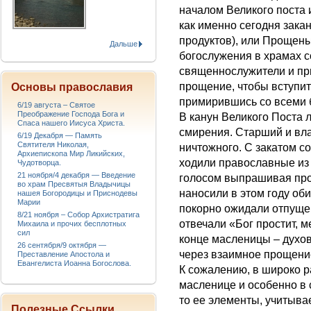
началом Великого поста 
как именно сегодня зака
продуктов), или Прощены
Дальше
богослужения в храмах с
священнослужители и пр
прощение, чтобы вступит
Основы православия
примирившись со всеми 
6/19 августа – Святое
Преображение Господа Бога и
В канун Великого Поста
Спаса нашего Иисуса Христа.
смирения. Старший и вл
6/19 Декабря — Память
Святителя Николая,
ничтожного. С закатом со
Архиепископа Мир Ликийских,
ходили православные из 
Чудотворца.
21 ноября/4 декабря — Введение
голосом выпрашивая прощ
во храм Пресвятыя Владычицы
наносили в этом году оби
нашея Богородицы и Приснодевы
Марии
покорно ожидали отпущен
8/21 ноября – Собор Архистратига
отвечали «Бог простит, 
Михаила и прочих бесплотных
сил
конце масленицы – духо
26 сентября/9 октября —
через взаимное прощени
Преставление Апостола и
Евангелиста Иоанна Богослова.
К сожалению, в широко р
масленице и особенно в
то ее элементы, учитыва
Полезные Ссылки