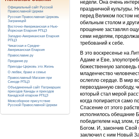
недели. Она очень интер
Официальный сайт Русской
праздничной культуры. Н
Православной Церкви
перед Великом постом не
Русская Православная Церковь
Заграницей
обильным столом и друг
Восточно-Американская и Нью-
прощение заставлял ощут
Йоркская Епархия РПЦЗ
семи неделям, продолжа
Западно-Американская Епархия
РПЦЗ
требований к себе.
Чикагская и Средне-
Американская Епархия
В это воскресенье на Ли
Православие.ру
Адаме и Еве, злоупотре
Предание.ру
божественную заповедь 
Приходы-Церковь это Жизнь
О любви, браке и семье
младенчество человечеств
Православный Магазин при
ослепло сердце. В мир в
Синоде РПЦЗ
первозданную свободу, че
Объединенный сайт Патриарших
приходов Канады и приходов
который стал мерой расс
Канадской епархии РПЦЗ
когда попирается само п
Межсоборное присутствие
Русской Православной Церкви
Спасение от этого рабст
исполнилось обещание Бо
победителем над злом, г
Богом. И, закончив Свой
заключил с ним Новый За