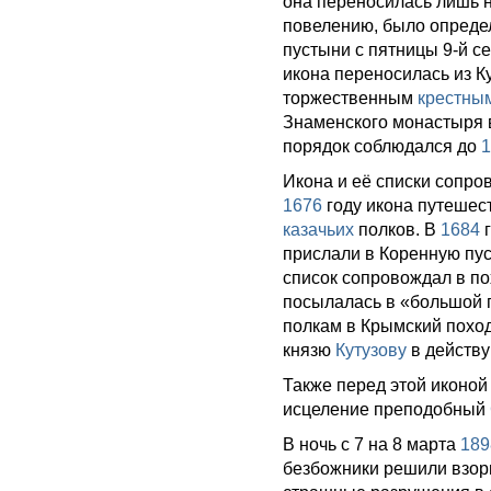
она переносилась лишь 
повелению, было определ
пустыни с пятницы 9-й 
икона переносилась из К
торжественным
крестны
Знаменского монастыря в
порядок соблюдался до
1
Икона и её списки сопро
1676
году икона путешес
казачьих
полков. В
1684
г
прислали в Коренную пус
список сопровождал в п
посылалась в «большой 
полкам в Крымский похо
князю
Кутузову
в действ
Также перед этой иконой
исцеление преподобный
В ночь с 7 на 8 марта
189
безбожники решили взорв