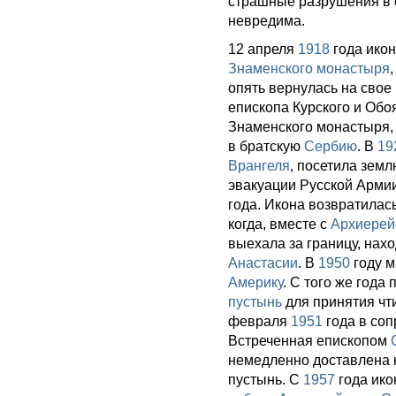
страшные разрушения в с
невредима.
12 апреля
1918
года икон
Знаменского монастыря
опять вернулась на свое
епископа Курского и Обо
Знаменского монастыря, 
в братскую
Сербию
. В
19
Врангеля
, посетила зем
эвакуации Русской Армии
года. Икона возвратилас
когда, вместе с
Архиерей
выехала за границу, нах
Анастасии
. В
1950
году м
Америку
. С того же года
пустынь
для принятия чт
февраля
1951
года в со
Встреченная епископом
немедленно доставлена 
пустынь. С
1957
года ико