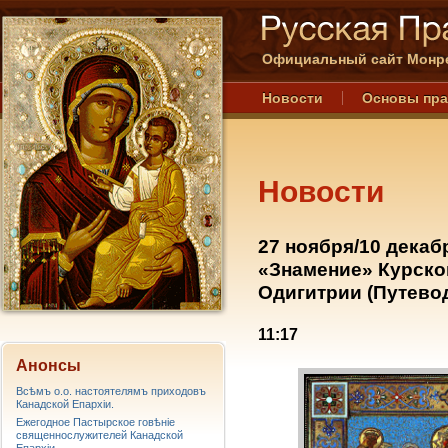
Официальный сайт Монре
Новости
Основы пр
Новости
27 ноября/10 декаб
«Знамение» Курско
Одигитрии (Путево
11:17
Анонсы
Всѣмъ о.о. настоятелямъ приходовъ
Канадской Епархiи.
Ежегодное Пастырское говѣніе
священнослужителей Канадской