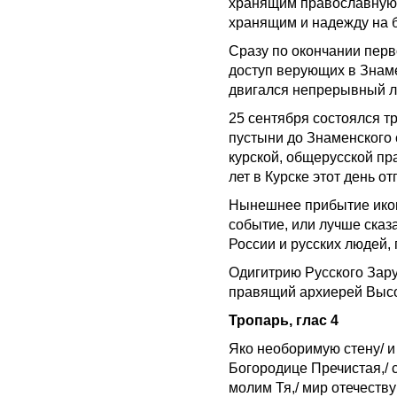
хранящим православную 
хранящим и надежду на
Сразу по окончании перв
доступ верующих в Знаме
двигался непрерывный л
25 сентября состоялся т
пустыни до Знаменского 
курской, общерусской пр
лет в Курске этот день о
Нынешнее прибытие икон
событие, или лучше сказ
России и русских людей, 
Одигитрию Русского Зар
правящий архиерей Выс
Тропарь, глас 4
Яко необоримую стену/ и 
Богородице Пречистая,/ 
молим Тя,/ мир отечеств