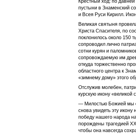
Крестный ход: по давней
пустыни в Знаменский с
и Всея Руси Кирилл. Икон
Великая святыня провела
Христа Спасителя, по со
поклонилось около 150 т
сопроводил лично патриа
сотни курян и паломнико
сопровождаемую им древ
откуда торжественно пр
областного центра к Зн
«зимнему дому» этого об
Отслужив молебен, патри
курскую икону «великой с
— Милостью Божией мы с
снова увидеть эту икону
победу нашего народа н
порождены трагедией ХХ 
чтобы она навсегда сох