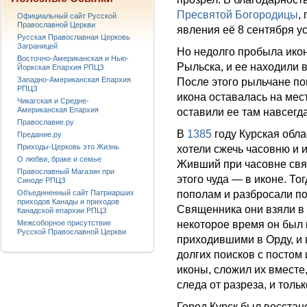
Пресвятой Богородицы
,
Официальный сайт Русской
Православной Церкви
явления её 8 сентября у
Русская Православная Церковь
Заграницей
Но недолго пробыла икон
Восточно-Американская и Нью-
Рыльска, и ее находили в
Йоркская Епархия РПЦЗ
Западно-Американская Епархия
После этого рыльчане по
РПЦЗ
икона оставалась на мес
Чикагская и Средне-
Американская Епархия
оставили ее там навсегда
Православие.ру
В
1385
году Курская обл
Предание.ру
Приходы-Церковь это Жизнь
хотели сжечь часовню и и
О любви, браке и семье
Живший при часовне свящ
Православный Магазин при
этого чуда — в иконе. Т
Синоде РПЦЗ
пополам и разбросали по
Объединенный сайт Патриарших
приходов Канады и приходов
Священника они взяли в 
Канадской епархии РПЦЗ
некоторое время он был 
Межсоборное присутствие
Русской Православной Церкви
приходившими в Орду, и 
долгих поисков с постом
иконы, сложил их вместе,
следа от разреза, и толь
Город Курск был восста