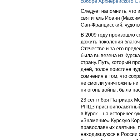
соборе Архиерейского С
Следует напомнить, что 
святитель Иоанн (Максимо
Сан-Францисский, чудотв
В 2009 году произошло со
дожить поколения благоч
Отечестве и за его преде
была вывезена из Курск
страну. Путь, который п
дней, полон поистине чуд
сомнения в том, что сох
не смогли уничтожить ни
ни огонь войны, была на
23 сентября Патриарх Мо
РПЦЗ присноипоамятный
в Курск – на историческ
«Знамение» Курскую Кор
православных святынь, п
находившуюся в России с