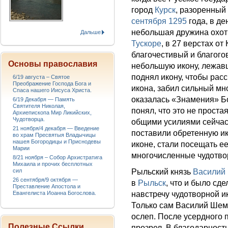
город
Курск
, разоренны
сентября
1295
года, в де
небольшая дружина охот
Дальше
Тускоре
, в 27 верстах от
благочестивый и благого
Основы православия
небольшую икону, лежавш
поднял икону, чтобы рассм
6/19 августа – Святое
Преображение Господа Бога и
икона, забил сильный мн
Спаса нашего Иисуса Христа.
оказалась «Знамения» Б
6/19 Декабря — Память
Святителя Николая,
понял, что это не проста
Архиепископа Мир Ликийских,
Чудотворца.
общими усилиями сейчас 
21 ноября/4 декабря — Введение
поставили обретенную ик
во храм Пресвятыя Владычицы
нашея Богородицы и Приснодевы
иконе, стали посещать ее
Марии
многочисленные чудотво
8/21 ноября – Собор Архистратига
Михаила и прочих бесплотных
Рыльский князь
Василий
сил
26 сентября/9 октября —
в
Рыльск
, что и было сд
Преставление Апостола и
навстречу чудотворной и
Евангелиста Иоанна Богослова.
Только сам Василий Шемя
ослеп. После усердного 
Полезные Ссылки
прозрел. В благодарност