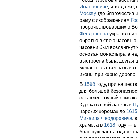
Иоанновиче
, и тогда же
Москву
, где благочестив
раму с изображением
Го
пророчествовавших о Бо
Феодоровна
украсила ико
обратно в свою часовню. 
часовни был воздвигнут
основан монастырь, а на
выстроена была другая 
монастырь стал называт
иконы при корне дерева.
В
1598
году, при нашеств
для большей безопаснос
оставлен точный список 
Курска в свой лагерь в
П
царских хоромах до
1615
Михаила Феодоровича
, 
храме, а в
1618
году — в
большую часть года икон