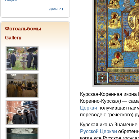
Епархіи.
Дальше
Фотоальбомы
Gallery
Курская-Коренная икона
Коренно-Курская) — сам
Церкви
получившая наиме
переводе с греческого) р
Курская икона Знамение
Русской Церкви
обретен
когда все Русское госуд